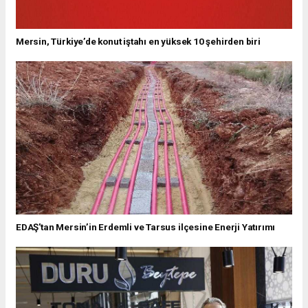
Mersin, Türkiye’de konut iştahı en yüksek 10 şehirden biri
EDAŞ'tan Mersin’in Erdemli ve Tarsus ilçesine Enerji Yatırımı