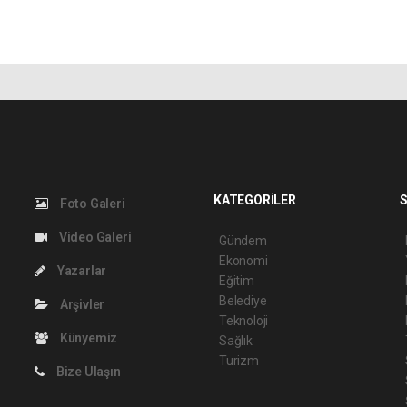
KATEGORİLER
S
Foto Galeri
Video Galeri
Gündem
Ekonomi
Yazarlar
Eğitim
Belediye
Arşivler
Teknoloji
Künyemiz
Sağlık
Turizm
Bize Ulaşın