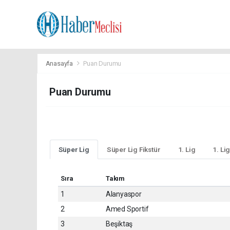
Anasayfa
Puan Durumu
Puan Durumu
Süper Lig
Süper Lig Fikstür
1. Lig
1. Lig
Sıra
Takım
1
Alanyaspor
2
Amed Sportif
3
Beşiktaş