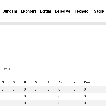
Gündem
Ekonomi
Eğitim
Belediye
Teknoloji
Sağlık
 Fikstür
O
G
B
M
A
Av
Y
Puan
0
0
0
0
0
0
0
0
0
0
0
0
0
0
0
0
0
0
0
0
0
0
0
0