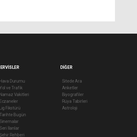
ERVİSLER
DİĞER
Hava Durumu
Sitede Ara
Yol ve Trafik
Anketler
Namaz Vakitleri
Biyografiler
Eczaneler
Rüya Tabirleri
Lig Fikstürü
Astroloji
Tarihte Bugün
Sinemalar
Seri İlanlar
Şehir Rehberi