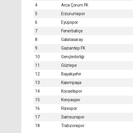
4
Arca Çorum FK
5
Erzurumspor
6
Eyüpspor
7
Fenerbahçe
8
Galatasaray
9
Gaziantep FK
10
Gençlerbirliği
11
Göztepe
12
Başakşehir
13
Kasımpaşa
14
Kocaelispor
15
Konyaspor
16
Rizespor
17
Samsunspor
18
Trabzonspor