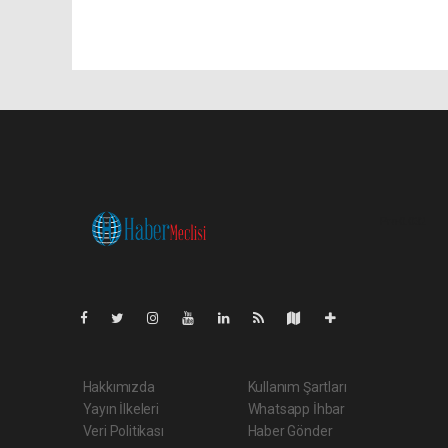
Pro-0.032
Hakkımızda
Kullanım Şartları
Yayın İlkeleri
Whatsapp İhbar
Veri Politikası
Haber Gönder