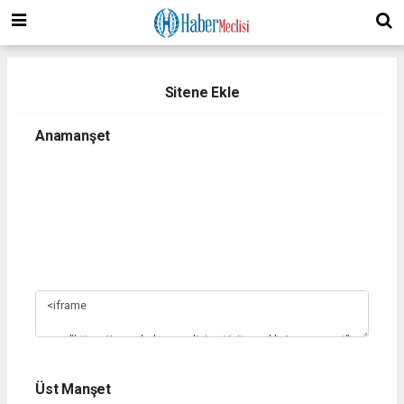
Sitene Ekle
Anamanşet
1
2
3
4
5
6
7
8
9
10
Üst Manşet