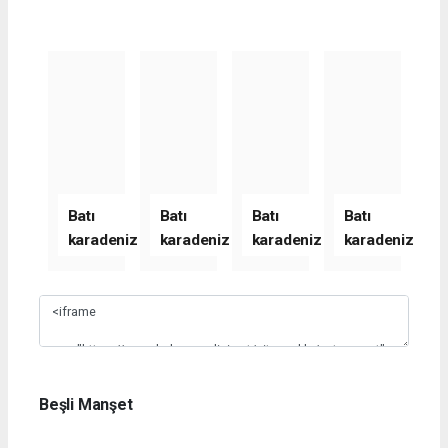
Batı
Batı
Batı
Batı
karadeniz
karadeniz
karadeniz
karadeniz
haber
haber
haber
haber
sitesi
sitesi
sitesi
sitesi
Slide 1
yeni
yeni
yeni
yeni
yazılım
yazılım
yazılım
yazılım
alacağını
alacağını
alacağını
alacağını
belirtti
belirtti
belirtti
belirtti
Beşli Manşet