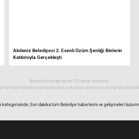
Akdeniz Belediyesi 2. Esenli Üzüm Şenliği Binlerin
Katılımıyla Gerçekleşti
Belediye kategorisinde 50 haber listelendi.
ınız haber listede bulamadıysanız, yukarıdan arama seçeneğini kullanabili
e kategorisinde, Son dakika tüm Belediye haberlerini ve gelişmeleri bulunm