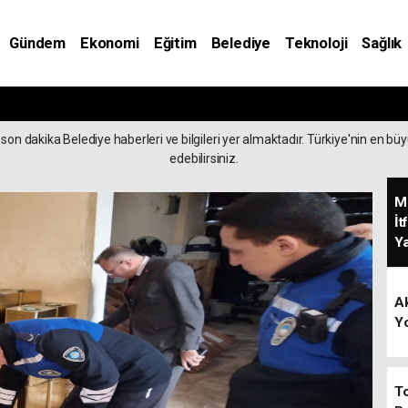
Gündem
Ekonomi
Eğitim
Belediye
Teknoloji
Sağlık
son dakika Belediye haberleri ve bilgileri yer almaktadır. Türkiye'nin en bü
edebilirsiniz.
M
İt
Ya
Ak
Y
To