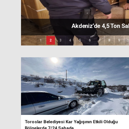
Başkan Özyiğit’
1
2
3
4
5
6
7
8
9
1
Toroslar Belediyesi Kar Yağışının Etkili Olduğu
Bölgelerde 7/24 Sahada