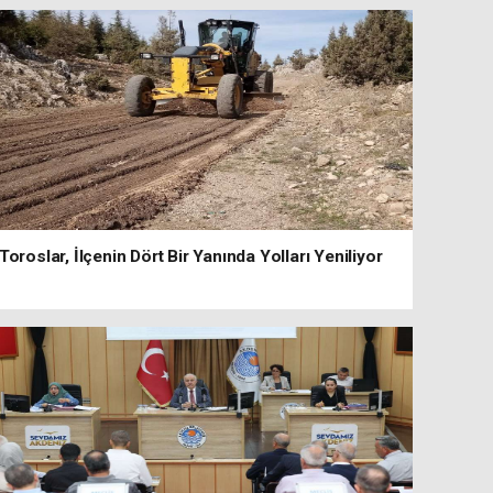
Toroslar, İlçenin Dört Bir Yanında Yolları Yeniliyor