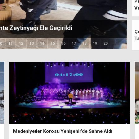
Pe
Ve
ten ‘GENÇŞEHİR’ müjdesi
Ço
Ta
0
11
12
13
14
15
16
17
18
19
20
Medeniyetler Korosu Yenişehir’de Sahne Aldı