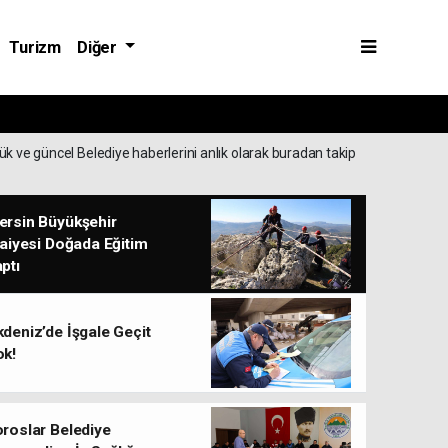
Turizm
Diğer
yük ve güncel Belediye haberlerini anlık olarak buradan takip
ersin Büyükşehir
faiyesi Doğada Eğitim
ptı
deniz’de İşgale Geçit
ok!
roslar Belediye