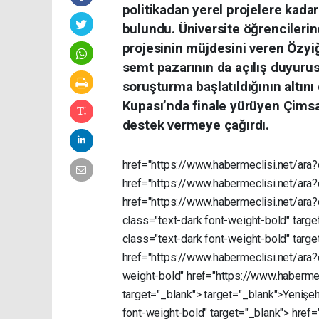
politikadan yerel projelere kada
bulundu. Üniversite öğrencileri
projesinin müjdesini veren Özyi
semt pazarının da açılış duyurusu
soruşturma başlatıldığının altın
Kupası’nda finale yürüyen Çimsa
destek vermeye çağırdı.
href="https://www.habermeclisi.net/ara
href="https://www.habermeclisi.net/ara
href="https://www.habermeclisi.net/ara
class="text-dark
font-weight-bold"
targe
class="text-dark
font-weight-bold"
targe
href="https://www.habermeclisi.net/ara
weight-bold"
href="https://www.haberme
target="_blank">
target="_blank">Yenişe
font-weight-bold"
target="_blank">
href=