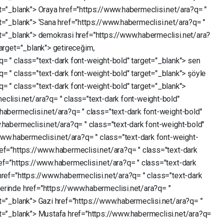
t="_blank">
Oraya
href="https://www.habermeclisi.net/ara?q=
"
t="_blank">
‘Sana
href="https://www.habermeclisi.net/ara?q=
"
t="_blank">
demokrasi
href="https://www.habermeclisi.net/ara?
target="_blank">
getireceğim,
?q=
"
class="text-dark
font-weight-bold"
target="_blank">
sen
?q=
"
class="text-dark
font-weight-bold"
target="_blank">
şöyle
?q=
"
class="text-dark
font-weight-bold"
target="_blank">
eclisi.net/ara?q=
"
class="text-dark
font-weight-bold"
.habermeclisi.net/ara?q=
"
class="text-dark
font-weight-bold"
.habermeclisi.net/ara?q=
"
class="text-dark
font-weight-bold"
www.habermeclisi.net/ara?q=
"
class="text-dark
font-weight-
ef="https://www.habermeclisi.net/ara?q=
"
class="text-dark
ef="https://www.habermeclisi.net/ara?q=
"
class="text-dark
href="https://www.habermeclisi.net/ara?q=
"
class="text-dark
erinde
href="https://www.habermeclisi.net/ara?q=
"
t="_blank">
Gazi
href="https://www.habermeclisi.net/ara?q=
"
t="_blank">
Mustafa
href="https://www.habermeclisi.net/ara?q=