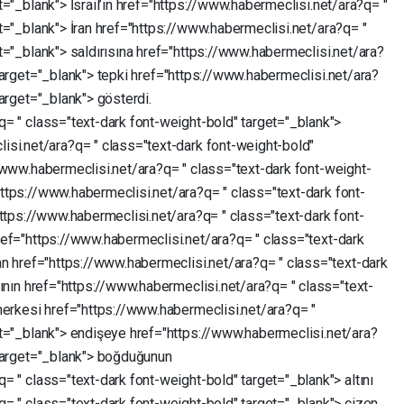
t="_blank">
İsrail’in
href="https://www.habermeclisi.net/ara?q=
"
t="_blank">
İran
href="https://www.habermeclisi.net/ara?q=
"
t="_blank">
saldırısına
href="https://www.habermeclisi.net/ara?
target="_blank">
tepki
href="https://www.habermeclisi.net/ara?
target="_blank">
gösterdi.
?q=
"
class="text-dark
font-weight-bold"
target="_blank">
lisi.net/ara?q=
"
class="text-dark
font-weight-bold"
//www.habermeclisi.net/ara?q=
"
class="text-dark
font-weight-
https://www.habermeclisi.net/ara?q=
"
class="text-dark
font-
https://www.habermeclisi.net/ara?q=
"
class="text-dark
font-
ref="https://www.habermeclisi.net/ara?q=
"
class="text-dark
an
href="https://www.habermeclisi.net/ara?q=
"
class="text-dark
rının
href="https://www.habermeclisi.net/ara?q=
"
class="text-
herkesi
href="https://www.habermeclisi.net/ara?q=
"
t="_blank">
endişeye
href="https://www.habermeclisi.net/ara?
target="_blank">
boğduğunun
?q=
"
class="text-dark
font-weight-bold"
target="_blank">
altını
?q=
"
class="text-dark
font-weight-bold"
target="_blank">
çizen