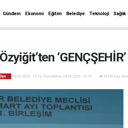
Gündem
Ekonomi
Eğitim
Belediye
Teknoloji
Sağlık
Özyiğit’ten ‘GENÇŞEHİR’
04.03.2026 - 12:19, Güncelleme: 04.03.2026 - 12:19
3339+ kez oku
diye