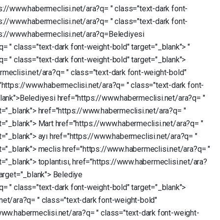
ps://www.habermeclisi.net/ara?q=
"
class="text-dark
font-
ps://www.habermeclisi.net/ara?q=
"
class="text-dark
font-
ps://www.habermeclisi.net/ara?q=Belediyesi
?q=
"
class="text-dark
font-weight-bold"
target="_blank">
"
?q=
"
class="text-dark
font-weight-bold"
target="_blank">
rmeclisi.net/ara?q=
"
class="text-dark
font-weight-bold"
"https://www.habermeclisi.net/ara?q=
"
class="text-dark
font-
blank">Belediyesi
href="https://www.habermeclisi.net/ara?q=
"
t="_blank">
href="https://www.habermeclisi.net/ara?q=
"
t="_blank">
Mart
href="https://www.habermeclisi.net/ara?q=
"
t="_blank">
ayı
href="https://www.habermeclisi.net/ara?q=
"
t="_blank">
meclis
href="https://www.habermeclisi.net/ara?q=
"
t="_blank">
toplantısı,
href="https://www.habermeclisi.net/ara?
target="_blank">
Belediye
?q=
"
class="text-dark
font-weight-bold"
target="_blank">
.net/ara?q=
"
class="text-dark
font-weight-bold"
/www.habermeclisi.net/ara?q=
"
class="text-dark
font-weight-