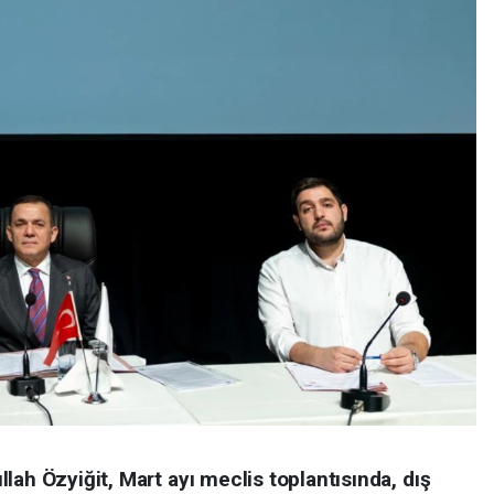
lah Özyiğit, Mart ayı meclis toplantısında, dış