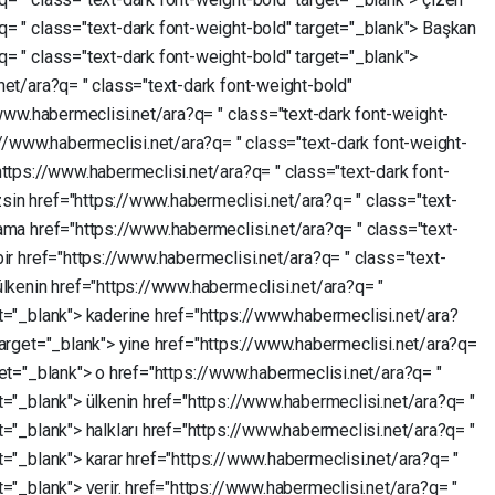
?q=
"
class="text-dark
font-weight-bold"
target="_blank">
Başkan
?q=
"
class="text-dark
font-weight-bold"
target="_blank">
.net/ara?q=
"
class="text-dark
font-weight-bold"
/www.habermeclisi.net/ara?q=
"
class="text-dark
font-weight-
://www.habermeclisi.net/ara?q=
"
class="text-dark
font-weight-
https://www.habermeclisi.net/ara?q=
"
class="text-dark
font-
sin
href="https://www.habermeclisi.net/ara?q=
"
class="text-
ama
href="https://www.habermeclisi.net/ara?q=
"
class="text-
bir
href="https://www.habermeclisi.net/ara?q=
"
class="text-
ülkenin
href="https://www.habermeclisi.net/ara?q=
"
t="_blank">
kaderine
href="https://www.habermeclisi.net/ara?
target="_blank">
yine
href="https://www.habermeclisi.net/ara?q=
get="_blank">
o
href="https://www.habermeclisi.net/ara?q=
"
t="_blank">
ülkenin
href="https://www.habermeclisi.net/ara?q=
"
t="_blank">
halkları
href="https://www.habermeclisi.net/ara?q=
"
t="_blank">
karar
href="https://www.habermeclisi.net/ara?q=
"
t="_blank">
verir.
href="https://www.habermeclisi.net/ara?q=
"