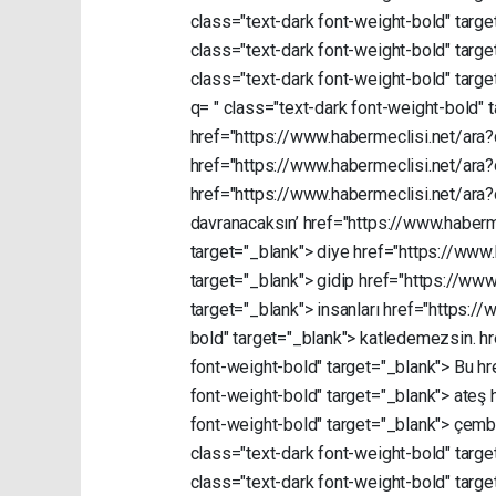
class="text-dark
font-weight-bold"
targe
class="text-dark
font-weight-bold"
targe
class="text-dark
font-weight-bold"
targe
q=
"
class="text-dark
font-weight-bold"
href="https://www.habermeclisi.net/ara
href="https://www.habermeclisi.net/ara
href="https://www.habermeclisi.net/ara
davranacaksın’
href="https://www.haberm
target="_blank">
diye
href="https://www
target="_blank">
gidip
href="https://www
target="_blank">
insanları
href="https://
bold"
target="_blank">
katledemezsin.
hr
font-weight-bold"
target="_blank">
Bu
hr
font-weight-bold"
target="_blank">
ateş
font-weight-bold"
target="_blank">
çemb
class="text-dark
font-weight-bold"
targe
class="text-dark
font-weight-bold"
targe