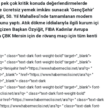
r pek çok kritik konuda değerlendirmelerde
ne ücretsiz yemek imkânı sunacak ‘GençŞehir’
ğit, 50. Yıl Mahallesi’nde tamamlanan modern
nu yaptı. Atık dökme iddialarıyla ilgili kurum içi
ı çizen Başkan Özyiğit, FIBA Kadınlar Avrupa
 ÇBK Mersin için de rövanş maçı için tüm kenti
?q=
"
class="text-dark
font-weight-bold"
target="_blank">
?q=
"
class="text-dark
font-weight-bold"
target="_blank">
?q=Yenişehir
href="https://www.habermeclisi.net/ara?q=
"
t="_blank">
"
href="https://www.habermeclisi.net/ara?q=
"
t="_blank">
class="text-dark
?q=
"
class="text-dark
font-weight-bold"
target="_blank">
font-
clisi.net/ara?q=
"
class="text-dark
font-weight-bold"
hir
href="https://www.habermeclisi.net/ara?q=
"
class="text-dark
"https://www.habermeclisi.net/ara?q=
"
class="text-dark
font-