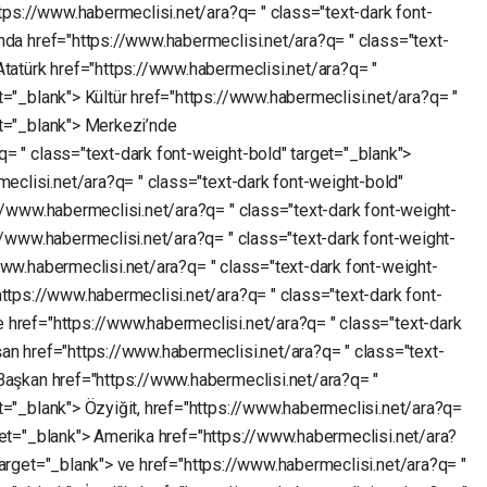
ttps://www.habermeclisi.net/ara?q=
"
class="text-dark
font-
ında
href="https://www.habermeclisi.net/ara?q=
"
class="text-
Atatürk
href="https://www.habermeclisi.net/ara?q=
"
t="_blank">
Kültür
href="https://www.habermeclisi.net/ara?q=
"
t="_blank">
Merkezi’nde
?q=
"
class="text-dark
font-weight-bold"
target="_blank">
meclisi.net/ara?q=
"
class="text-dark
font-weight-bold"
://www.habermeclisi.net/ara?q=
"
class="text-dark
font-weight-
://www.habermeclisi.net/ara?q=
"
class="text-dark
font-weight-
www.habermeclisi.net/ara?q=
"
class="text-dark
font-weight-
https://www.habermeclisi.net/ara?q=
"
class="text-dark
font-
e
href="https://www.habermeclisi.net/ara?q=
"
class="text-dark
şan
href="https://www.habermeclisi.net/ara?q=
"
class="text-
Başkan
href="https://www.habermeclisi.net/ara?q=
"
t="_blank">
Özyiğit,
href="https://www.habermeclisi.net/ara?q=
get="_blank">
Amerika
href="https://www.habermeclisi.net/ara?
target="_blank">
ve
href="https://www.habermeclisi.net/ara?q=
"