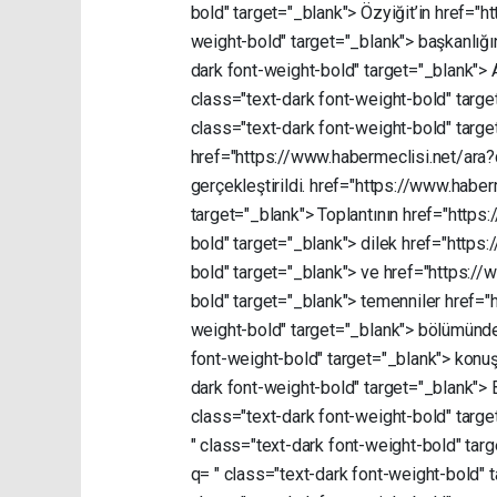
bold"
target="_blank">
Özyiğit’in
href="h
weight-bold"
target="_blank">
başkanlığ
dark
font-weight-bold"
target="_blank">
class="text-dark
font-weight-bold"
targe
class="text-dark
font-weight-bold"
targe
href="https://www.habermeclisi.net/ara
gerçekleştirildi.
href="https://www.haber
target="_blank">
Toplantının
href="https
bold"
target="_blank">
dilek
href="https
bold"
target="_blank">
ve
href="https://
bold"
target="_blank">
temenniler
href="
weight-bold"
target="_blank">
bölümünd
font-weight-bold"
target="_blank">
konu
dark
font-weight-bold"
target="_blank">
class="text-dark
font-weight-bold"
targe
"
class="text-dark
font-weight-bold"
tar
q=
"
class="text-dark
font-weight-bold"