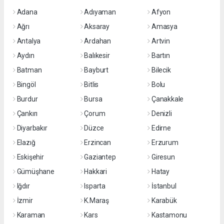
Adana
Adıyaman
Afyon
Ağrı
Aksaray
Amasya
Antalya
Ardahan
Artvin
Aydın
Balıkesir
Bartın
Batman
Bayburt
Bilecik
Bingöl
Bitlis
Bolu
Burdur
Bursa
Çanakkale
Çankırı
Çorum
Denizli
Diyarbakır
Düzce
Edirne
Elazığ
Erzincan
Erzurum
Eskişehir
Gaziantep
Giresun
Gümüşhane
Hakkari
Hatay
Iğdır
Isparta
İstanbul
İzmir
K.Maraş
Karabük
Karaman
Kars
Kastamonu