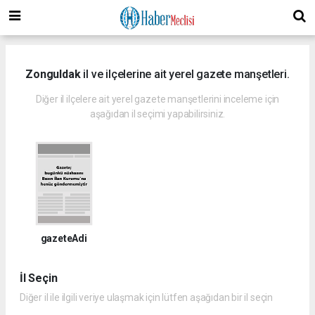
Zonguldak
il ve ilçelerine ait yerel gazete manşetleri.
Diğer il ilçelere ait yerel gazete manşetlerini inceleme için
aşağıdan il seçimi yapabilirsiniz.
gazeteAdi
İl Seçin
Diğer il ile ilgili veriye ulaşmak için lütfen aşağıdan bir il seçin