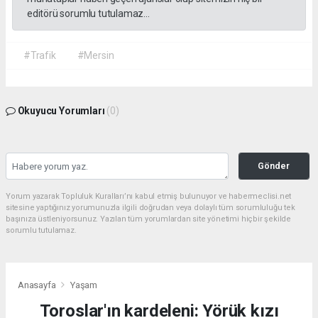
editörü sorumlu tutulamaz...
#Trafik
#Mersin
Okuyucu Yorumları
(0)
Gönder
Yorum yazarak Topluluk Kuralları’nı kabul etmiş bulunuyor ve habermeclisi.net
sitesine yaptığınız yorumunuzla ilgili doğrudan veya dolaylı tüm sorumluluğu tek
başınıza üstleniyorsunuz. Yazılan tüm yorumlardan site yönetimi hiçbir şekilde
sorumlu tutulamaz.
Anasayfa
Yaşam
Toroslar'ın kardeleni: Yörük kızı