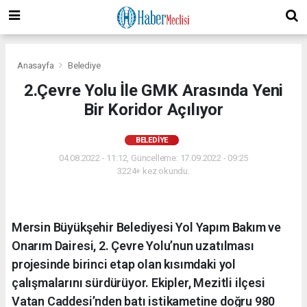
Anasayfa
Belediye
2.Çevre Yolu İle GMK Arasında Yeni
Bir Koridor Açılıyor
BELEDIYE
04.08.2022 - 11:12, Güncelleme: 17.09.2022 - 09:25
3224+ kez okundu.
Mersin Büyükşehir Belediyesi Yol Yapım Bakım ve
Onarım Dairesi, 2. Çevre Yolu’nun uzatılması
projesinde birinci etap olan kısımdaki yol
çalışmalarını sürdürüyor. Ekipler, Mezitli ilçesi
Vatan Caddesi’nden batı istikametine doğru 980