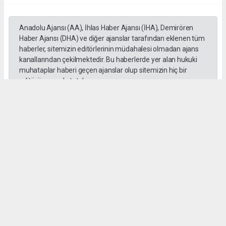
Anadolu Ajansı (AA), İhlas Haber Ajansı (İHA), Demirören
Haber Ajansı (DHA) ve diğer ajanslar tarafından eklenen tüm
haberler, sitemizin editörlerinin müdahalesi olmadan ajans
kanallarından çekilmektedir. Bu haberlerde yer alan hukuki
muhataplar haberi geçen ajanslar olup sitemizin hiç bir
editörü sorumlu tutulamaz...
#toroslar
#yörük kızı
Okuyucu Yorumları
(0)
Gönder
Yorum yazarak Topluluk Kuralları’nı kabul etmiş bulunuyor ve habermeclisi.net
sitesine yaptığınız yorumunuzla ilgili doğrudan veya dolaylı tüm sorumluluğu tek