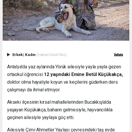
Erkek
|
Kadın
(Haberi Sesli Oku)
Antalya'da yaz aylarında Yörük ailesiyle yayla yayla gezen
ortaokul öğrencisi
12 yaşındaki Emine Betül Küçükakça,
doktor olma hayaliyle koyun ve keçilerini güderken ders
çalışmayı da ihmal etmiyor.
Akseki ilçesinin kırsal mahallelerinden Bucakkışla'da
yaşayan Küçükakça, baharın gelmesiyle, hayvancılıkla
geçinen ailesiyle yaylaya göç etti.
Ailesiyle Çimi-Ahmetler Yaylası çevresindeki taş evde