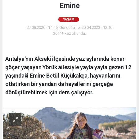
Emine
YAŞAM
27.08.2020 - 14:45, Güncelleme: 20.04.2023 - 12:10
3611+ kez okundu.
Antalya'nın Akseki ilçesinde yaz aylarında konar
göçer yaşayan Yörük ailesiyle yayla yayla gezen 12
yaşındaki Emine Betül Küçükakça, hayvanlarını
otlatırken bir yandan da hayallerini gerçeğe
dönüştürebilmek için ders çalışıyor.