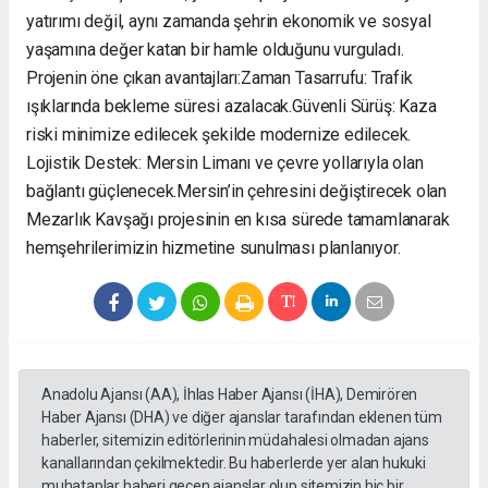
yatırımı değil, aynı zamanda şehrin ekonomik ve sosyal
yaşamına değer katan bir hamle olduğunu vurguladı. ​
Projenin öne çıkan avantajları: ​Zaman Tasarrufu: Trafik
ışıklarında bekleme süresi azalacak. ​Güvenli Sürüş: Kaza
riski minimize edilecek şekilde modernize edilecek. ​
Lojistik Destek: Mersin Limanı ve çevre yollarıyla olan
bağlantı güçlenecek. ​Mersin’in çehresini değiştirecek olan
Mezarlık Kavşağı projesinin en kısa sürede tamamlanarak
hemşehrilerimizin hizmetine sunulması planlanıyor.
Anadolu Ajansı (AA), İhlas Haber Ajansı (İHA), Demirören
Haber Ajansı (DHA) ve diğer ajanslar tarafından eklenen tüm
haberler, sitemizin editörlerinin müdahalesi olmadan ajans
kanallarından çekilmektedir. Bu haberlerde yer alan hukuki
muhataplar haberi geçen ajanslar olup sitemizin hiç bir