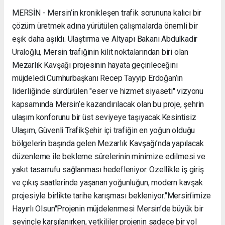
MERSİN - Mersin’in kronikleşen trafik sorununa kalıcı bir
çözüm üretmek adına yürütülen çalışmalarda önemli bir
eşik daha aşıldı. Ulaştırma ve Altyapı Bakanı Abdulkadir
Uraloğlu, Mersin trafiğinin kilit noktalarından biri olan
Mezarlık Kavşağı projesinin hayata geçirileceğini
müjdeledi. ​Cumhurbaşkanı Recep Tayyip Erdoğan’ın
liderliğinde sürdürülen "eser ve hizmet siyaseti" vizyonu
kapsamında Mersin’e kazandırılacak olan bu proje, şehrin
ulaşım konforunu bir üst seviyeye taşıyacak. ​Kesintisiz
Ulaşım, Güvenli Trafik ​Şehir içi trafiğin en yoğun olduğu
bölgelerin başında gelen Mezarlık Kavşağı’nda yapılacak
düzenleme ile bekleme sürelerinin minimize edilmesi ve
yakıt tasarrufu sağlanması hedefleniyor. Özellikle iş giriş
ve çıkış saatlerinde yaşanan yoğunluğun, modern kavşak
projesiyle birlikte tarihe karışması bekleniyor. ​"Mersin’imize
Hayırlı Olsun" ​Projenin müjdelenmesi Mersin’de büyük bir
sevinçle karşılanırken, yetkililer projenin sadece bir yol