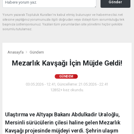
Gönder
Yorum yazarak Topluluk Kuralları’nı kabul etmiş bulunuyor ve habermeclisi.net
sitesine yaptığınız yorumunuzla ilgili doğrudan veya dolaylı tüm sorumluluğu tek
başınıza üstleniyorsunuz. Yazılan tüm yorumlardan site yönetimi hiçbir şekilde
sorumlu tutulamaz.
Anasayfa
Gündem
Mezarlık Kavşağı İçin Müjde Geldi!
GÜNDEM
03.05.2026 - 12:41, Güncelleme: 21.05.2026 - 22:41
12852+ kez okundu.
Ulaştırma ve Altyapı Bakanı Abdulkadir Uraloğlu,
Mersinli sürücülerin çilesi haline gelen Mezarlık
Kavşağı projesinde müjdeyi verdi. Şehrin ulaşım