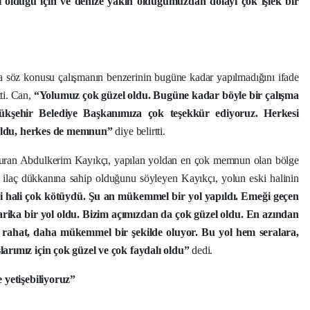
si olduğu için ve denize yakın olduğumuzdan dolayı çok işlek bir
söz konusu çalışmanın benzerinin bugüne kadar yapılmadığını ifade
ti. Can,
“Yolumuz çok güzel oldu. Bugüne kadar böyle bir çalışma
kşehir Belediye Başkanımıza çok teşekkür ediyoruz. Herkesi
ma oldu, herkes de memnun”
diye belirtti.
oturan Abdulkerim Kayıkçı, yapılan yoldan en çok memnun olan bölge
irai ilaç dükkanına sahip olduğunu söyleyen Kayıkçı, yolun eski halinin
i hali çok kötüydü. Şu an mükemmel bir yol yapıldı. Emeği geçen
ika bir yol oldu. Bizim açımızdan da çok güzel oldu. En azından
aha rahat, daha mükemmel bir şekilde oluyor. Bu yol hem seralara,
larımız için çok güzel ve çok faydalı oldu”
dedi.
 yetişebiliyoruz”