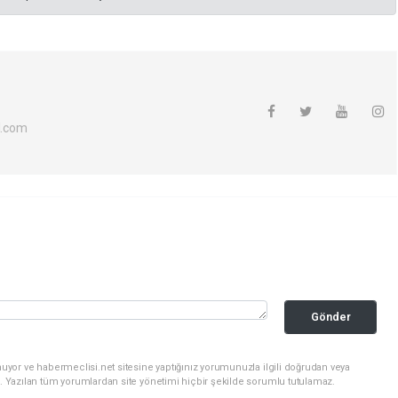
l.com
Gönder
uyor ve habermeclisi.net sitesine yaptığınız yorumunuzla ilgili doğrudan veya
. Yazılan tüm yorumlardan site yönetimi hiçbir şekilde sorumlu tutulamaz.