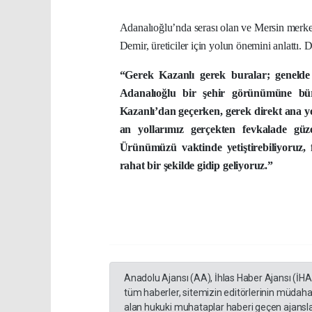
Adanalıoğlu’nda serası olan ve Mersin merkez
Demir, üreticiler için yolun önemini anlattı. D
“Gerek Kazanlı gerek buralar; genelde 
Adanalıoğlu bir şehir görünümüne b
Kazanlı’dan geçerken, gerek direkt ana y
an yollarımız gerçekten fevkalade güzel
Ürünümüzü vaktinde yetiştirebiliyoruz, f
rahat bir şekilde gidip geliyoruz.”
Anadolu Ajansı (AA), İhlas Haber Ajansı (İH
tüm haberler, sitemizin editörlerinin müdaha
alan hukuki muhataplar haberi geçen ajanslar