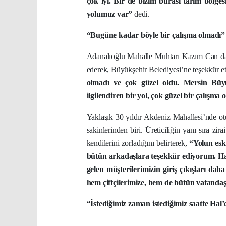
çok iyi. Bir de bizim burası tarım bölge
yolumuz var”
dedi.
“Bugüne kadar böyle bir çalışma olmadı”
Adanalıoğlu Mahalle Muhtarı Kazım Can da 
ederek, Büyükşehir Belediyesi’ne teşekkür et
olmadı ve çok güzel oldu. Mersin Büyü
ilgilendiren bir yol, çok güzel bir çalış
Yaklaşık 30 yıldır Akdeniz Mahallesi’nde 
sakinlerinden biri. Üreticiliğin yanı sıra z
kendilerini zorladığını belirterek,
“Yolun esk
bütün arkadaşlara teşekkür ediyorum. Har
gelen müşterilerimizin giriş çıkışları d
hem çiftçilerimize, hem de bütün vatandaş
“İstediğimiz zaman istediğimiz saatte Hal’e