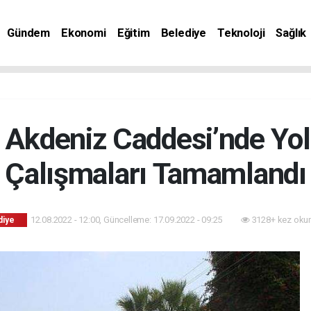
Gündem
Ekonomi
Eğitim
Belediye
Teknoloji
Sağlık
 Akdeniz Caddesi’nde Yol
Çalışmaları Tamamlandı
12.08.2022 - 12:00, Güncelleme: 17.09.2022 - 09:25
3128+ kez oku
diye