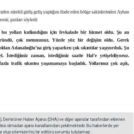
den sürekli gidiş geliş yaptığını ifade eden bölge sakinlerinden Ayhan
emir, şunları söyledi:
bu yolları kullandığım için fevkalade bir hizmet oldu. Şu an
üründü, çok memnunuz. Yüzde yüz bir değişim oldu. Gerek
oldan Adanalıoğlu’na giriş yaparken çok sıkıntılar yaşıyorduk. Şu
. İstediğimiz zaman, istediğimiz saatte Hal’e yetişebiliyoruz.
azla trafik sıkıntısı yaşamamaya başladık. Yollarımız çok açık,
A), Demirören Haber Ajansı (DHA) ve diğer ajanslar tarafından eklenen
lesi olmadan ajans kanallarından çekilmektedir. Bu haberlerde yer
 olup sitemizin hiç bir editörü sorumlu tutulamaz...