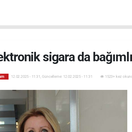
ektronik sigara da bağımlı
12.02.2025 - 11:31, Güncelleme: 12.02.2025 - 11:31
1523+ kez okun
am