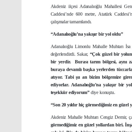
Akdeniz ilçesi Adanalıoğlu Mahallesi Gen
Caddesi’nde 600 metre, Atatürk Caddesi
çalışmalar tamamlandı.
“Adanalıoğlu’na yakışır bir yol oldu”
Adanalıoğlu Limonlu Mahalle Muhtarı İsa 
değerlendirdi. Sakar,
“Çok güzel bir yolum
bir yerdir.
Burası tarım bölgesi, aynı 
buraya devamlı başka yerlerden tüccarla
atıyor. Tabi şu an bizim bölgemize gire
ediyorlar. Adanalıoğlu’na yakışır bir y
teşekkür ediyorum”
diye konuştu.
“Son 20 yıldır hiç görmediğimiz en güzel y
Akdeniz Mahalle Muhtarı Cengiz Demir, çalı
görmediğimiz en güzel yollardan biri. İn