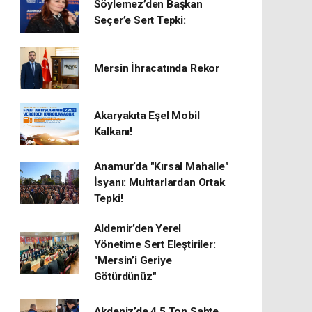
Söylemez’den Başkan
Seçer’e Sert Tepki:
Mersin İhracatında Rekor
​Akaryakıta Eşel Mobil
Kalkanı!
Anamur’da "Kırsal Mahalle"
İsyanı: Muhtarlardan Ortak
Tepki!
Aldemir’den Yerel
Yönetime Sert Eleştiriler:
"Mersin’i Geriye
Götürdünüz"
Akdeniz’de 4,5 Ton Sahte