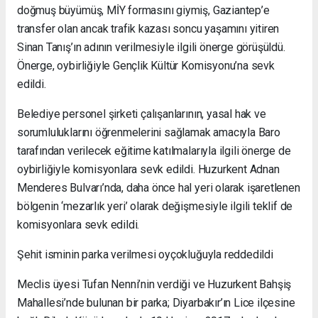
doğmuş büyümüş, MİY formasını giymiş, Gaziantep’e
transfer olan ancak trafik kazası soncu yaşamını yitiren
Sinan Tanış’ın adının verilmesiyle ilgili önerge görüşüldü.
Önerge, oybirliğiyle Gençlik Kültür Komisyonu’na sevk
edildi.
Belediye personel şirketi çalışanlarının, yasal hak ve
sorumluluklarını öğrenmelerini sağlamak amacıyla Baro
tarafından verilecek eğitime katılmalarıyla ilgili önerge de
oybirliğiyle komisyonlara sevk edildi. Huzurkent Adnan
Menderes Bulvarı’nda, daha önce hal yeri olarak işaretlenen
bölgenin ‘mezarlık yeri’ olarak değişmesiyle ilgili teklif de
komisyonlara sevk edildi.
Şehit isminin parka verilmesi oyçokluğuyla reddedildi
Meclis üyesi Tufan Nenni’nin verdiği ve Huzurkent Bahşiş
Mahallesi’nde bulunan bir parka; Diyarbakır’ın Lice ilçesine