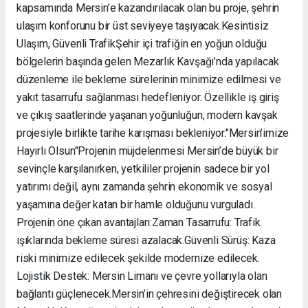
kapsamında Mersin’e kazandırılacak olan bu proje, şehrin
ulaşım konforunu bir üst seviyeye taşıyacak. ​Kesintisiz
Ulaşım, Güvenli Trafik ​Şehir içi trafiğin en yoğun olduğu
bölgelerin başında gelen Mezarlık Kavşağı’nda yapılacak
düzenleme ile bekleme sürelerinin minimize edilmesi ve
yakıt tasarrufu sağlanması hedefleniyor. Özellikle iş giriş
ve çıkış saatlerinde yaşanan yoğunluğun, modern kavşak
projesiyle birlikte tarihe karışması bekleniyor. ​"Mersin’imize
Hayırlı Olsun" ​Projenin müjdelenmesi Mersin’de büyük bir
sevinçle karşılanırken, yetkililer projenin sadece bir yol
yatırımı değil, aynı zamanda şehrin ekonomik ve sosyal
yaşamına değer katan bir hamle olduğunu vurguladı. ​
Projenin öne çıkan avantajları: ​Zaman Tasarrufu: Trafik
ışıklarında bekleme süresi azalacak. ​Güvenli Sürüş: Kaza
riski minimize edilecek şekilde modernize edilecek. ​
Lojistik Destek: Mersin Limanı ve çevre yollarıyla olan
bağlantı güçlenecek. ​Mersin’in çehresini değiştirecek olan