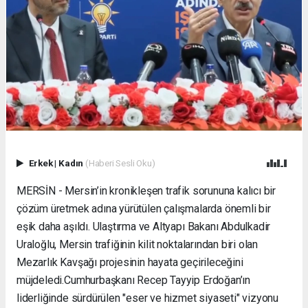
Erkek
|
Kadın
(Haberi Sesli Oku)
MERSİN - Mersin’in kronikleşen trafik sorununa kalıcı bir
çözüm üretmek adına yürütülen çalışmalarda önemli bir
eşik daha aşıldı. Ulaştırma ve Altyapı Bakanı Abdulkadir
Uraloğlu, Mersin trafiğinin kilit noktalarından biri olan
Mezarlık Kavşağı projesinin hayata geçirileceğini
müjdeledi. ​Cumhurbaşkanı Recep Tayyip Erdoğan’ın
liderliğinde sürdürülen "eser ve hizmet siyaseti" vizyonu