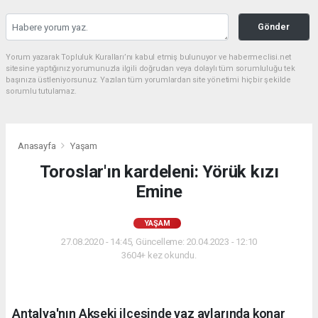
Gönder
Yorum yazarak Topluluk Kuralları’nı kabul etmiş bulunuyor ve habermeclisi.net
sitesine yaptığınız yorumunuzla ilgili doğrudan veya dolaylı tüm sorumluluğu tek
başınıza üstleniyorsunuz. Yazılan tüm yorumlardan site yönetimi hiçbir şekilde
sorumlu tutulamaz.
Anasayfa
Yaşam
Toroslar'ın kardeleni: Yörük kızı
Emine
YAŞAM
27.08.2020 - 14:45, Güncelleme: 20.04.2023 - 12:10
3604+ kez okundu.
Antalya'nın Akseki ilçesinde yaz aylarında konar