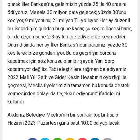
olarak İller Bankası’na, gelirimizin yüzde 25 ila 40 arasını
ödüyoruz. Mesela 30 milyon para gelecek; yüzde 30’unu
kesiyor, 9 milyonunu; 21 milyon TL yolluyor. Her ay düzenli
bu. Seçildiğim günden bugüne kadar, şu seçim öncesi hariç,
bir de geçen sene 2-3 ay tüm belediyelerde kesmediler.
Onun dışında, her ay İller Bankası’ndan paramız, yüzde 30
kesilerek bize gönderiliyor. Bu da geçmişin borcunu
kapatmak için söz konusu olan bir şeydir. Yani borç
kapatmıyor değiliz. Tabi eleştirilere rağmen belediyemiz
2022 Mali Yılı Gelir ve Gider Kesin Hesabının oybirliği ile
geçmesi, Meclis üyelerimizin tamamen bu konuda destek
vermesinden dolayı da teşekkür ediyorum” ifadelerini
kullandı.
Akdeniz Belediye Meclisi’nin bir sonraki toplantısı, 5
Haziran 2023 Pazartesi günü saat 10:00’da yapılacak.