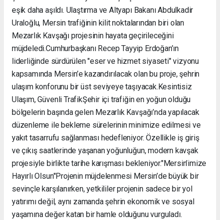
eşik daha aşıldı. Ulaştırma ve Altyapı Bakanı Abdulkadir
Uraloğlu, Mersin trafiğinin kilit noktalarından biri olan
Mezarlık Kavşağı projesinin hayata geçirileceğini
müjdeledi. ​Cumhurbaşkanı Recep Tayyip Erdoğan’ın
liderliğinde sürdürülen "eser ve hizmet siyaseti" vizyonu
kapsamında Mersin’e kazandırılacak olan bu proje, şehrin
ulaşım konforunu bir üst seviyeye taşıyacak. ​Kesintisiz
Ulaşım, Güvenli Trafik ​Şehir içi trafiğin en yoğun olduğu
bölgelerin başında gelen Mezarlık Kavşağı’nda yapılacak
düzenleme ile bekleme sürelerinin minimize edilmesi ve
yakıt tasarrufu sağlanması hedefleniyor. Özellikle iş giriş
ve çıkış saatlerinde yaşanan yoğunluğun, modern kavşak
projesiyle birlikte tarihe karışması bekleniyor. ​"Mersin’imize
Hayırlı Olsun" ​Projenin müjdelenmesi Mersin’de büyük bir
sevinçle karşılanırken, yetkililer projenin sadece bir yol
yatırımı değil, aynı zamanda şehrin ekonomik ve sosyal
yaşamına değer katan bir hamle olduğunu vurguladı. ​