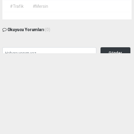
#Trafik
#Mersin
Okuyucu Yorumları
(0)
Gönder
Yorum yazarak Topluluk Kuralları’nı kabul etmiş bulunuyor ve habermeclisi.net
sitesine yaptığınız yorumunuzla ilgili doğrudan veya dolaylı tüm sorumluluğu tek
başınıza üstleniyorsunuz. Yazılan tüm yorumlardan site yönetimi hiçbir şekilde
sorumlu tutulamaz.
haber paketi
haber scripti
haber yazılımı
Tüm hakları saklı tutulmaktadır.Copyright 2026©
Haber Yazılımı:
Web Aksiyon ®