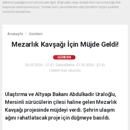
sitesine yaptığınız yorumunuzla ilgili doğrudan veya dolaylı tüm sorumluluğu tek
başınıza üstleniyorsunuz. Yazılan tüm yorumlardan site yönetimi hiçbir şekilde
sorumlu tutulamaz.
Anasayfa
Gündem
Mezarlık Kavşağı İçin Müjde Geldi!
GÜNDEM
03.05.2026 - 12:41, Güncelleme: 21.05.2026 - 22:41
12660+ kez okundu.
Ulaştırma ve Altyapı Bakanı Abdulkadir Uraloğlu,
Mersinli sürücülerin çilesi haline gelen Mezarlık
Kavşağı projesinde müjdeyi verdi. Şehrin ulaşım
ağını rahatlatacak proje için düğmeye basıldı.