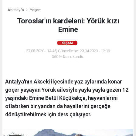
Anasayfa
Yaşam
Toroslar'ın kardeleni: Yörük kızı
Emine
YAŞAM
27.08.2020 - 14:45, Güncelleme: 20.04.2023 - 12:10
3604+ kez okundu.
Antalya'nın Akseki ilçesinde yaz aylarında konar
göçer yaşayan Yörük ailesiyle yayla yayla gezen 12
yaşındaki Emine Betül Küçükakça, hayvanlarını
otlatırken bir yandan da hayallerini gerçeğe
dönüştürebilmek için ders çalışıyor.