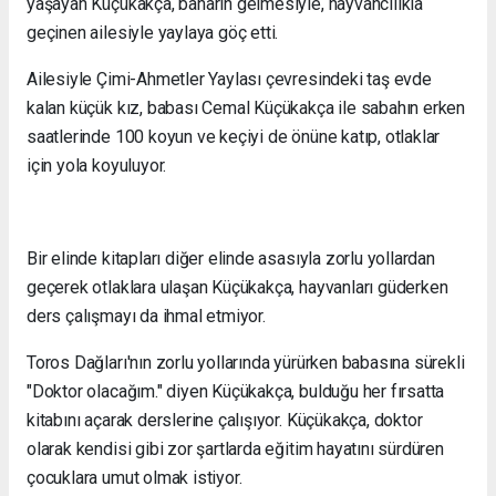
yaşayan Küçükakça, baharın gelmesiyle, hayvancılıkla
geçinen ailesiyle yaylaya göç etti.
Ailesiyle Çimi-Ahmetler Yaylası çevresindeki taş evde
kalan küçük kız, babası Cemal Küçükakça ile sabahın erken
saatlerinde 100 koyun ve keçiyi de önüne katıp, otlaklar
için yola koyuluyor.
Bir elinde kitapları diğer elinde asasıyla zorlu yollardan
geçerek otlaklara ulaşan Küçükakça, hayvanları güderken
ders çalışmayı da ihmal etmiyor.
Toros Dağları'nın zorlu yollarında yürürken babasına sürekli
"Doktor olacağım." diyen Küçükakça, bulduğu her fırsatta
kitabını açarak derslerine çalışıyor. Küçükakça, doktor
olarak kendisi gibi zor şartlarda eğitim hayatını sürdüren
çocuklara umut olmak istiyor.