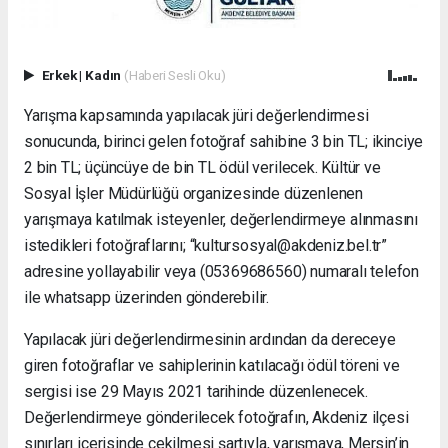
Erkek
|
Kadın
(Haberi Sesli Oku)
Yarışma kapsamında yapılacak jüri değerlendirmesi
sonucunda, birinci gelen fotoğraf sahibine 3 bin TL; ikinciye
2 bin TL; üçüncüye de bin TL ödül verilecek. Kültür ve
Sosyal İşler Müdürlüğü organizesinde düzenlenen
yarışmaya katılmak isteyenler, değerlendirmeye alınmasını
istedikleri fotoğraflarını; “kultursosyal@akdeniz.bel.tr”
adresine yollayabilir veya (05369686560) numaralı telefon
ile whatsapp üzerinden gönderebilir.
Yapılacak jüri değerlendirmesinin ardından da dereceye
giren fotoğraflar ve sahiplerinin katılacağı ödül töreni ve
sergisi ise 29 Mayıs 2021 tarihinde düzenlenecek.
Değerlendirmeye gönderilecek fotoğrafın, Akdeniz ilçesi
sınırları içerisinde çekilmesi şartıyla, yarışmaya, Mersin’in