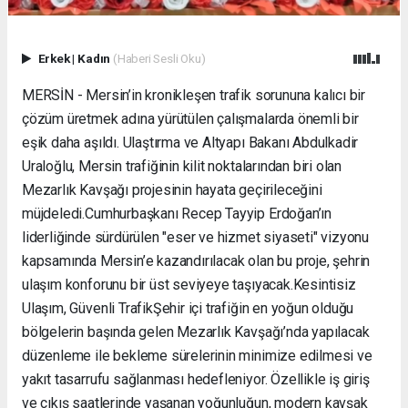
Erkek
|
Kadın
(Haberi Sesli Oku)
MERSİN - Mersin’in kronikleşen trafik sorununa kalıcı bir
çözüm üretmek adına yürütülen çalışmalarda önemli bir
eşik daha aşıldı. Ulaştırma ve Altyapı Bakanı Abdulkadir
Uraloğlu, Mersin trafiğinin kilit noktalarından biri olan
Mezarlık Kavşağı projesinin hayata geçirileceğini
müjdeledi. ​Cumhurbaşkanı Recep Tayyip Erdoğan’ın
liderliğinde sürdürülen "eser ve hizmet siyaseti" vizyonu
kapsamında Mersin’e kazandırılacak olan bu proje, şehrin
ulaşım konforunu bir üst seviyeye taşıyacak. ​Kesintisiz
Ulaşım, Güvenli Trafik ​Şehir içi trafiğin en yoğun olduğu
bölgelerin başında gelen Mezarlık Kavşağı’nda yapılacak
düzenleme ile bekleme sürelerinin minimize edilmesi ve
yakıt tasarrufu sağlanması hedefleniyor. Özellikle iş giriş
ve çıkış saatlerinde yaşanan yoğunluğun, modern kavşak