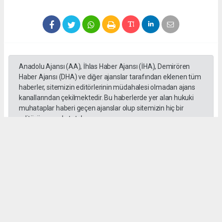
Anadolu Ajansı (AA), İhlas Haber Ajansı (İHA), Demirören
Haber Ajansı (DHA) ve diğer ajanslar tarafından eklenen tüm
haberler, sitemizin editörlerinin müdahalesi olmadan ajans
kanallarından çekilmektedir. Bu haberlerde yer alan hukuki
muhataplar haberi geçen ajanslar olup sitemizin hiç bir
editörü sorumlu tutulamaz...
#toroslar
#yörük kızı
Okuyucu Yorumları
(0)