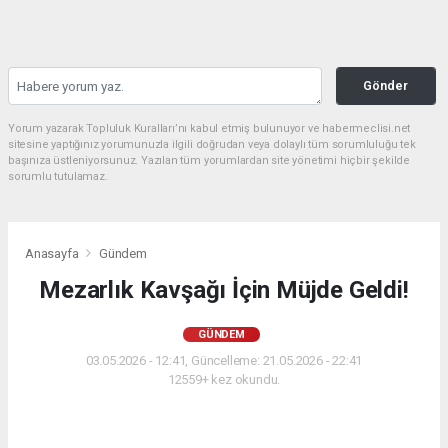
Gönder
Yorum yazarak Topluluk Kuralları’nı kabul etmiş bulunuyor ve habermeclisi.net
sitesine yaptığınız yorumunuzla ilgili doğrudan veya dolaylı tüm sorumluluğu tek
başınıza üstleniyorsunuz. Yazılan tüm yorumlardan site yönetimi hiçbir şekilde
sorumlu tutulamaz.
Anasayfa
Gündem
Mezarlık Kavşağı İçin Müjde Geldi!
GÜNDEM
03.05.2026 - 12:41, Güncelleme: 21.05.2026 - 22:41
12559+ kez okundu.