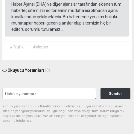
Haber Ajansı (DHA) ve diğer ajanslar tarafından eklenen tüm
haberler, sitemizin editörlerinin müdahalesi olmadan ajans
kanallarından çekilmektedir. Bu haberlerde yer alan hukuki
muhataplar haberi geçen ajanslar olup sitemizin hiç bir
editörü sorumlu tutulamaz...
#Trafik
#Mersin
Okuyucu Yorumları
(0)
Gönder
Yorum yazarak Topluluk Kuralları’nı kabul etmiş bulunuyor ve habermeclisi.net
sitesine yaptığınız yorumunuzla ilgili doğrudan veya dolaylı tüm sorumluluğu tek
başınıza üstleniyorsunuz. Yazılan tüm yorumlardan site yönetimi hiçbir şekilde
sorumlu tutulamaz.