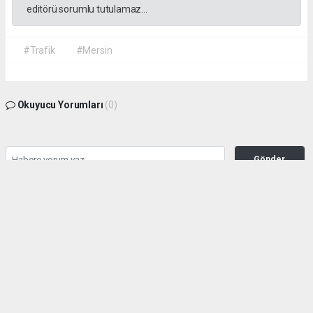
editörü sorumlu tutulamaz...
#Trafik
#Mersin
Okuyucu Yorumları
(0)
Gönder
Yorum yazarak Topluluk Kuralları’nı kabul etmiş bulunuyor ve habermeclisi.net
sitesine yaptığınız yorumunuzla ilgili doğrudan veya dolaylı tüm sorumluluğu tek
başınıza üstleniyorsunuz. Yazılan tüm yorumlardan site yönetimi hiçbir şekilde
sorumlu tutulamaz.
haber paketi
haber scripti
haber yazılımı