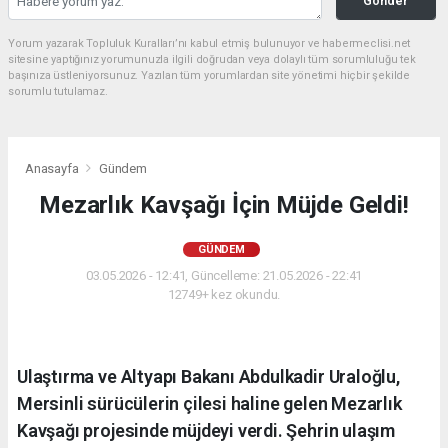
Gönder
Yorum yazarak Topluluk Kuralları’nı kabul etmiş bulunuyor ve habermeclisi.net
sitesine yaptığınız yorumunuzla ilgili doğrudan veya dolaylı tüm sorumluluğu tek
başınıza üstleniyorsunuz. Yazılan tüm yorumlardan site yönetimi hiçbir şekilde
sorumlu tutulamaz.
Anasayfa
Gündem
Mezarlık Kavşağı İçin Müjde Geldi!
GÜNDEM
03.05.2026 - 12:41, Güncelleme: 21.05.2026 - 22:41
12749+ kez okundu.
Ulaştırma ve Altyapı Bakanı Abdulkadir Uraloğlu,
Mersinli sürücülerin çilesi haline gelen Mezarlık
Kavşağı projesinde müjdeyi verdi. Şehrin ulaşım