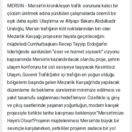
MERSİN - Mersin’in kronikleşen trafik sorununa kalıcı bir
çözüm üretmek adına yürütülen çalışmalarda önemli bir
eşik daha aşıldı. Ulaştırma ve Altyapı Bakanı Abdulkadir
Uraloğlu, Mersin trafiğinin kilit noktalarından biri olan
Mezarlık Kavşağı projesinin hayata geçirileceğini
müjdeledi. ​Cumhurbaşkanı Recep Tayyip Erdoğan’ın
liderliğinde sürdürülen "eser ve hizmet siyaseti" vizyonu
kapsamında Mersin’e kazandırılacak olan bu proje, şehrin
ulaşım konforunu bir üst seviyeye taşıyacak. ​Kesintisiz
Ulaşım, Güvenli Trafik ​Şehir içi trafiğin en yoğun olduğu
bölgelerin başında gelen Mezarlık Kavşağı’nda yapılacak
düzenleme ile bekleme sürelerinin minimize edilmesi ve
yakıt tasarrufu sağlanması hedefleniyor. Özellikle iş giriş
ve çıkış saatlerinde yaşanan yoğunluğun, modern kavşak
projesiyle birlikte tarihe karışması bekleniyor. ​"Mersin’imize
Hayırlı Olsun" ​Projenin müjdelenmesi Mersin’de büyük bir
sevinçle karşılanırken, yetkililer projenin sadece bir yol