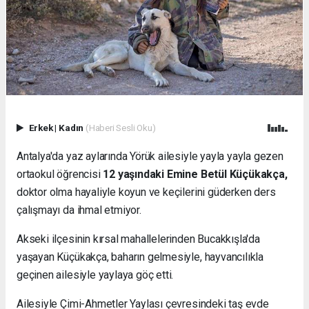
Erkek
|
Kadın
(Haberi Sesli Oku)
Antalya'da yaz aylarında Yörük ailesiyle yayla yayla gezen
ortaokul öğrencisi
12 yaşındaki Emine Betül Küçükakça,
doktor olma hayaliyle koyun ve keçilerini güderken ders
çalışmayı da ihmal etmiyor.
Akseki ilçesinin kırsal mahallelerinden Bucakkışla'da
yaşayan Küçükakça, baharın gelmesiyle, hayvancılıkla
geçinen ailesiyle yaylaya göç etti.
Ailesiyle Çimi-Ahmetler Yaylası çevresindeki taş evde