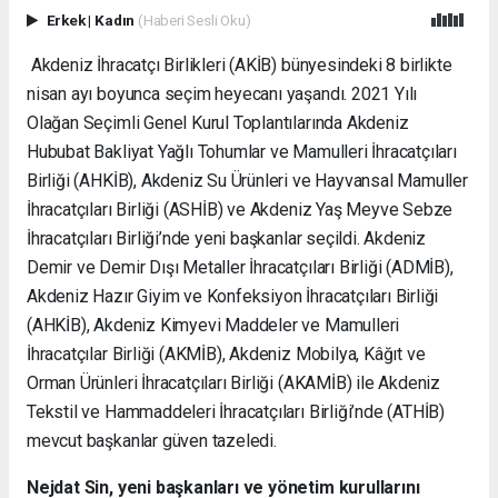
Erkek
|
Kadın
(Haberi Sesli Oku)
Akdeniz İhracatçı Birlikleri (AKİB) bünyesindeki 8 birlikte
nisan ayı boyunca seçim heyecanı yaşandı.
2021 Yılı
Olağan Seçimli Genel Kurul Toplantılarında
Akdeniz
Hububat Bakliyat Yağlı Tohumlar ve Mamulleri İhracatçıları
Birliği (AHKİB), Akdeniz Su Ürünleri ve Hayvansal Mamuller
İhracatçıları Birliği (ASHİB) ve Akdeniz Yaş Meyve Sebze
İhracatçıları Birliği’nde yeni başkanlar seçildi. Akdeniz
Demir ve Demir Dışı Metaller İhracatçıları Birliği (ADMİB),
Akdeniz Hazır Giyim ve Konfeksiyon İhracatçıları Birliği
(AHKİB), Akdeniz Kimyevi Maddeler ve Mamulleri
İhracatçılar Birliği (AKMİB), Akdeniz Mobilya, Kâğıt ve
Orman Ürünleri İhracatçıları Birliği (AKAMİB) ile Akdeniz
Tekstil ve Hammaddeleri İhracatçıları Birliği’nde (ATHİB)
mevcut başkanlar güven tazeledi.
Nejdat Sin, yeni başkanları ve yönetim kurullarını