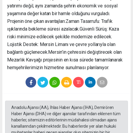
yatırımı değil, aynı zamanda şehrin ekonomik ve sosyal
yaşamına değer katan bir hamle olduğunu vurguladı. ​
Projenin öne çıkan avantajları: ​Zaman Tasarrufu: Trafik
ışıklarında bekleme süresi azalacak. ​Güvenli Sürüş: Kaza
riski minimize edilecek şekilde modernize edilecek. ​
Lojistik Destek: Mersin Limanı ve çevre yollarıyla olan
bağlantı güçlenecek. ​Mersin’in çehresini değiştirecek olan
Mezarlık Kavşağı projesinin en kısa sürede tamamlanarak
hemşehrilerimizin hizmetine sunulması planlanıyor.
Anadolu Ajansı (AA), İhlas Haber Ajansı (İHA), Demirören
Haber Ajansı (DHA) ve diğer ajanslar tarafından eklenen tüm
haberler, sitemizin editörlerinin müdahalesi olmadan ajans
kanallarından çekilmektedir. Bu haberlerde yer alan hukuki
muhataplar haberi geçen ajanslar olup sitemizin hiç bir