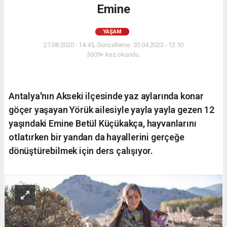
Emine
YAŞAM
27.08.2020 - 14:45, Güncelleme: 20.04.2023 - 12:10
3609+ kez okundu.
Antalya'nın Akseki ilçesinde yaz aylarında konar
göçer yaşayan Yörük ailesiyle yayla yayla gezen 12
yaşındaki Emine Betül Küçükakça, hayvanlarını
otlatırken bir yandan da hayallerini gerçeğe
dönüştürebilmek için ders çalışıyor.