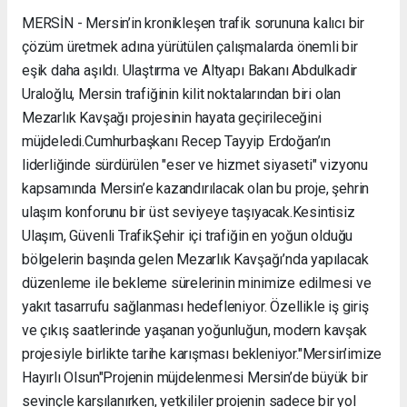
MERSİN - Mersin’in kronikleşen trafik sorununa kalıcı bir
çözüm üretmek adına yürütülen çalışmalarda önemli bir
eşik daha aşıldı. Ulaştırma ve Altyapı Bakanı Abdulkadir
Uraloğlu, Mersin trafiğinin kilit noktalarından biri olan
Mezarlık Kavşağı projesinin hayata geçirileceğini
müjdeledi. ​Cumhurbaşkanı Recep Tayyip Erdoğan’ın
liderliğinde sürdürülen "eser ve hizmet siyaseti" vizyonu
kapsamında Mersin’e kazandırılacak olan bu proje, şehrin
ulaşım konforunu bir üst seviyeye taşıyacak. ​Kesintisiz
Ulaşım, Güvenli Trafik ​Şehir içi trafiğin en yoğun olduğu
bölgelerin başında gelen Mezarlık Kavşağı’nda yapılacak
düzenleme ile bekleme sürelerinin minimize edilmesi ve
yakıt tasarrufu sağlanması hedefleniyor. Özellikle iş giriş
ve çıkış saatlerinde yaşanan yoğunluğun, modern kavşak
projesiyle birlikte tarihe karışması bekleniyor. ​"Mersin’imize
Hayırlı Olsun" ​Projenin müjdelenmesi Mersin’de büyük bir
sevinçle karşılanırken, yetkililer projenin sadece bir yol