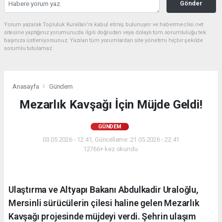
Gönder
Yorum yazarak Topluluk Kuralları’nı kabul etmiş bulunuyor ve habermeclisi.net
sitesine yaptığınız yorumunuzla ilgili doğrudan veya dolaylı tüm sorumluluğu tek
başınıza üstleniyorsunuz. Yazılan tüm yorumlardan site yönetimi hiçbir şekilde
sorumlu tutulamaz.
Anasayfa
Gündem
Mezarlık Kavşağı İçin Müjde Geldi!
GÜNDEM
03.05.2026 - 12:41, Güncelleme: 21.05.2026 - 22:41
12766+ kez okundu.
Ulaştırma ve Altyapı Bakanı Abdulkadir Uraloğlu,
Mersinli sürücülerin çilesi haline gelen Mezarlık
Kavşağı projesinde müjdeyi verdi. Şehrin ulaşım