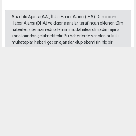
Anadolu Ajansı (AA), İhlas Haber Ajansı (İHA), Demirören
Haber Ajansı (DHA) ve diğer ajanslar tarafından eklenen tüm
haberler, sitemizin editörlerinin müdahalesi olmadan ajans
kanallarından çekilmektedir. Bu haberlerde yer alan hukuki
muhataplar haberi geçen ajanslar olup sitemizin hiç bir
editörü sorumlu tutulamaz...
#toroslar
#yörük kızı
Okuyucu Yorumları
(0)
Gönder
Yorum yazarak Topluluk Kuralları’nı kabul etmiş bulunuyor ve habermeclisi.net
sitesine yaptığınız yorumunuzla ilgili doğrudan veya dolaylı tüm sorumluluğu tek