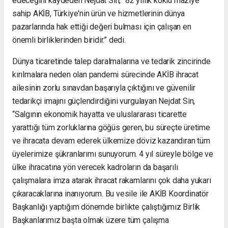
edeceğini kaydeden Nejdat Sin, “82 yıllık köklü maziye
sahip AKİB, Türkiye'nin ürün ve hizmetlerinin dünya
pazarlarında hak ettiği değeri bulması için çalışan en
önemli birliklerinden biridir.” dedi.
Dünya ticaretinde talep daralmalarına ve tedarik zincirinde
kırılmalara neden olan pandemi sürecinde AKİB ihracat
ailesinin zorlu sınavdan başarıyla çıktığını ve güvenilir
tedarikçi imajını güçlendirdiğini vurgulayan Nejdat Sin,
“Salgının ekonomik hayatta ve uluslararası ticarette
yarattığı tüm zorluklarına göğüs geren, bu süreçte üretime
ve ihracata devam ederek ülkemize döviz kazandıran tüm
üyelerimize şükranlarımı sunuyorum.
4 yıl süreyle bölge ve
ülke ihracatına yön verecek kadroların da başarılı
çalışmalara imza atarak ihracat rakamlarını çok daha yukarı
çıkaracaklarına inanıyorum. Bu vesile ile AKİB Koordinatör
Başkanlığı yaptığım dönemde birlikte çalıştığımız Birlik
Başkanlarımız başta olmak üzere tüm çalışma