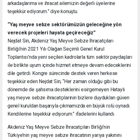
arkadaşlarıma ve ihracat ailemizin değerli üyelerine
teşekkür ediyorum.
” diye konuştu.
“Yaş meyve sebze sektörümüzün geleceğine yön
verecek projeleri hayata geçireceğiz”
Nejdat Sin, Ak
deniz Y
a
ş M
e
yve S
e
bze İ
hracatçıları
Bir
liği’ni
n 2021 Yılı Olağan Seçimli Genel Kurul
Toplantısı’nda yeni seçilen kadrolarla tüm sektör paydaşları
ile birlikte uyum içinde hizmet etmeye devam edeceklerini
dile getirdi. Kongre sürecinde destek veren herkese
teşekkür eden Nejdat Sin, “Her zaman olduğu gibi bu
dönemde de şahsıma desteklerini esirgemeyen Hataylı
yaş meyve sebze ihracatçılarının bizlere duydukları güven
genel kuruldan başarıyla çıkmamızda en büyük rolü oynadı.
Kendilerine teşekkür ediyorum.” ifadelerini kullandı.
Akdeniz
Yaş
Meyve
Sebze
İhracatçıları B
irliği’
nin
Türkiye’nin y
aş
m
eyve
s
ebze
ihracatının yarıya yakınını