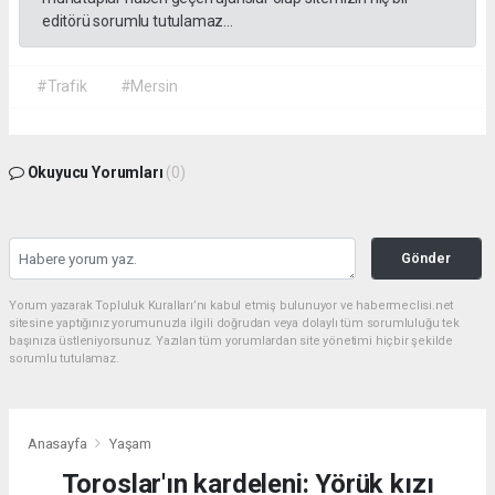
editörü sorumlu tutulamaz...
#Trafik
#Mersin
Okuyucu Yorumları
(0)
Gönder
Yorum yazarak Topluluk Kuralları’nı kabul etmiş bulunuyor ve habermeclisi.net
sitesine yaptığınız yorumunuzla ilgili doğrudan veya dolaylı tüm sorumluluğu tek
başınıza üstleniyorsunuz. Yazılan tüm yorumlardan site yönetimi hiçbir şekilde
sorumlu tutulamaz.
Anasayfa
Yaşam
Toroslar'ın kardeleni: Yörük kızı