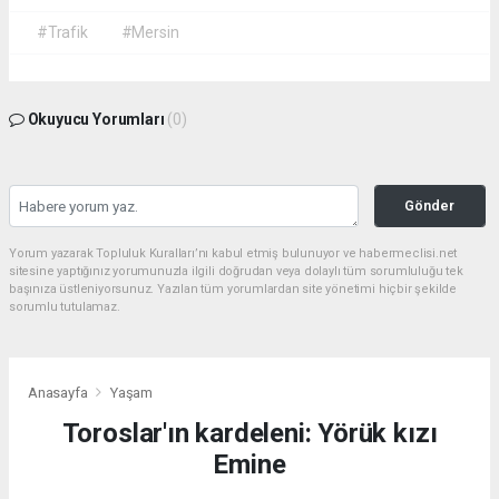
#Trafik
#Mersin
Okuyucu Yorumları
(0)
Gönder
Yorum yazarak Topluluk Kuralları’nı kabul etmiş bulunuyor ve habermeclisi.net
sitesine yaptığınız yorumunuzla ilgili doğrudan veya dolaylı tüm sorumluluğu tek
başınıza üstleniyorsunuz. Yazılan tüm yorumlardan site yönetimi hiçbir şekilde
sorumlu tutulamaz.
Anasayfa
Yaşam
Toroslar'ın kardeleni: Yörük kızı
Emine