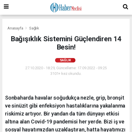
Anasayfa
Sağlık
Bağışıklık Sistemini Güçlendiren 14
Besin!
SAĞLIK
27.10.2020 - 18:29, Güncelleme: 17.09.2022 - 09:25
3101+ kez okundu.
Sonbaharda havalar soğudukça nezle, grip, bronşit
ve sinüzit gibi enfeksiyon hastalıklarına yakalanma
riskimiz artıyor. Bir yandan da tüm dünyayı etkisi
altına alan Covid-19 pandemisi her yerde. Bizi iş ve
sosyal hayatımızdan uzaklaştıran, hatta hayatımızı