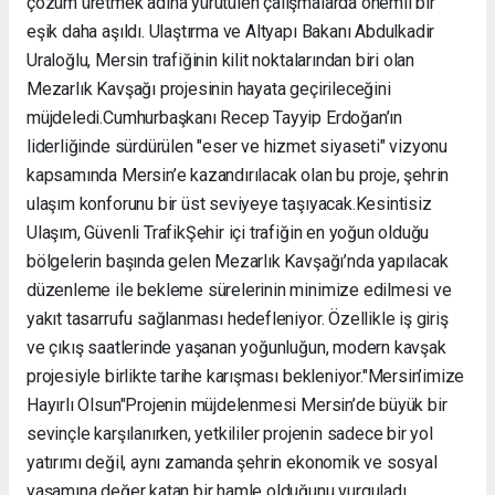
çözüm üretmek adına yürütülen çalışmalarda önemli bir
eşik daha aşıldı. Ulaştırma ve Altyapı Bakanı Abdulkadir
Uraloğlu, Mersin trafiğinin kilit noktalarından biri olan
Mezarlık Kavşağı projesinin hayata geçirileceğini
müjdeledi. ​Cumhurbaşkanı Recep Tayyip Erdoğan’ın
liderliğinde sürdürülen "eser ve hizmet siyaseti" vizyonu
kapsamında Mersin’e kazandırılacak olan bu proje, şehrin
ulaşım konforunu bir üst seviyeye taşıyacak. ​Kesintisiz
Ulaşım, Güvenli Trafik ​Şehir içi trafiğin en yoğun olduğu
bölgelerin başında gelen Mezarlık Kavşağı’nda yapılacak
düzenleme ile bekleme sürelerinin minimize edilmesi ve
yakıt tasarrufu sağlanması hedefleniyor. Özellikle iş giriş
ve çıkış saatlerinde yaşanan yoğunluğun, modern kavşak
projesiyle birlikte tarihe karışması bekleniyor. ​"Mersin’imize
Hayırlı Olsun" ​Projenin müjdelenmesi Mersin’de büyük bir
sevinçle karşılanırken, yetkililer projenin sadece bir yol
yatırımı değil, aynı zamanda şehrin ekonomik ve sosyal
yaşamına değer katan bir hamle olduğunu vurguladı. ​