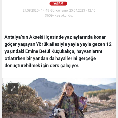
YAŞAM
27.08.2020 - 14:45, Güncelleme: 20.04.2023 - 12:10
3608+ kez okundu.
Antalya'nın Akseki ilçesinde yaz aylarında konar
göçer yaşayan Yörük ailesiyle yayla yayla gezen 12
yaşındaki Emine Betül Küçükakça, hayvanlarını
otlatırken bir yandan da hayallerini gerçeğe
dönüştürebilmek için ders çalışıyor.