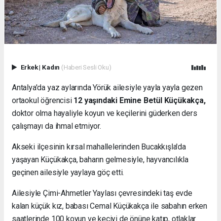
Erkek
|
Kadın
(Haberi Sesli Oku)
Antalya'da yaz aylarında Yörük ailesiyle yayla yayla gezen
ortaokul öğrencisi
12 yaşındaki Emine Betül Küçükakça,
doktor olma hayaliyle koyun ve keçilerini güderken ders
çalışmayı da ihmal etmiyor.
Akseki ilçesinin kırsal mahallelerinden Bucakkışla'da
yaşayan Küçükakça, baharın gelmesiyle, hayvancılıkla
geçinen ailesiyle yaylaya göç etti.
Ailesiyle Çimi-Ahmetler Yaylası çevresindeki taş evde
kalan küçük kız, babası Cemal Küçükakça ile sabahın erken
saatlerinde 100 koyun ve keçiyi de önüne katıp, otlaklar