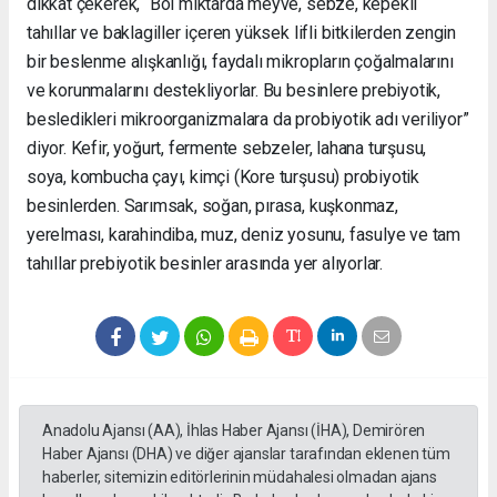
dikkat çekerek, “Bol miktarda meyve, sebze, kepekli
tahıllar ve baklagiller içeren yüksek lifli bitkilerden zengin
bir beslenme alışkanlığı, faydalı mikropların çoğalmalarını
ve korunmalarını destekliyorlar. Bu besinlere prebiyotik,
besledikleri mikroorganizmalara da probiyotik adı veriliyor”
diyor. Kefir, yoğurt, fermente sebzeler, lahana turşusu,
soya, kombucha çayı, kimçi (Kore turşusu) probiyotik
besinlerden. Sarımsak, soğan, pırasa, kuşkonmaz,
yerelması, karahindiba, muz, deniz yosunu, fasulye ve tam
tahıllar prebiyotik besinler arasında yer alıyorlar.
Anadolu Ajansı (AA), İhlas Haber Ajansı (İHA), Demirören
Haber Ajansı (DHA) ve diğer ajanslar tarafından eklenen tüm
haberler, sitemizin editörlerinin müdahalesi olmadan ajans