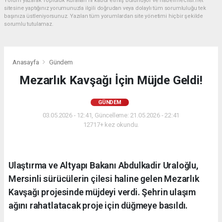
Yorum yazarak Topluluk Kuralları’nı kabul etmiş bulunuyor ve habermeclisi.net
sitesine yaptığınız yorumunuzla ilgili doğrudan veya dolaylı tüm sorumluluğu tek
başınıza üstleniyorsunuz. Yazılan tüm yorumlardan site yönetimi hiçbir şekilde
sorumlu tutulamaz.
Anasayfa
Gündem
Mezarlık Kavşağı İçin Müjde Geldi!
GÜNDEM
03.05.2026 - 12:41, Güncelleme: 21.05.2026 - 22:41
12717+ kez okundu.
Ulaştırma ve Altyapı Bakanı Abdulkadir Uraloğlu,
Mersinli sürücülerin çilesi haline gelen Mezarlık
Kavşağı projesinde müjdeyi verdi. Şehrin ulaşım
ağını rahatlatacak proje için düğmeye basıldı.