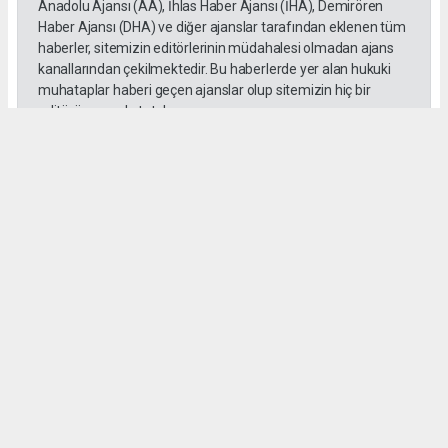
Anadolu Ajansı (AA), İhlas Haber Ajansı (İHA), Demirören
Haber Ajansı (DHA) ve diğer ajanslar tarafından eklenen tüm
haberler, sitemizin editörlerinin müdahalesi olmadan ajans
kanallarından çekilmektedir. Bu haberlerde yer alan hukuki
muhataplar haberi geçen ajanslar olup sitemizin hiç bir
editörü sorumlu tutulamaz...
#toroslar
#yörük kızı
Okuyucu Yorumları
(0)
Gönder
Yorum yazarak Topluluk Kuralları’nı kabul etmiş bulunuyor ve habermeclisi.net
sitesine yaptığınız yorumunuzla ilgili doğrudan veya dolaylı tüm sorumluluğu tek
başınıza üstleniyorsunuz. Yazılan tüm yorumlardan site yönetimi hiçbir şekilde
sorumlu tutulamaz.