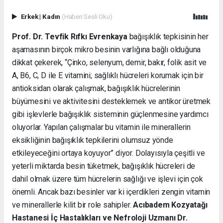
Erkek
|
Kadın
(Haberi Sesli Oku)
Prof. Dr. Tevfik Rıfkı Evrenkaya
bağışıklık tepkisinin her
aşamasının birçok mikro besinin varlığına bağlı olduğuna
dikkat çekerek, “Çinko, selenyum, demir, bakır, folik asit ve
A, B6, C, D ile E vitamini; sağlıklı hücreleri korumak için bir
antioksidan olarak çalışmak, bağışıklık hücrelerinin
büyümesini ve aktivitesini desteklemek ve antikor üretmek
gibi işlevlerle bağışıklık sisteminin güçlenmesine yardımcı
oluyorlar. Yapılan çalışmalar bu vitamin ile minerallerin
eksikliğinin bağışıklık tepkilerini olumsuz yönde
etkileyeceğini ortaya koyuyor” diyor. Dolayısıyla çeşitli ve
yeterli miktarda besin tüketmek, bağışıklık hücreleri de
dahil olmak üzere tüm hücrelerin sağlığı ve işlevi için çok
önemli. Ancak bazı besinler var ki içerdikleri zengin vitamin
ve minerallerle kilit bir role sahipler.
Acıbadem Kozyatağı
Hastanesi İç Hastalıkları ve Nefroloji Uzmanı Dr.