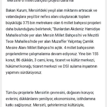
“Mersin’e 6 millet bahçesi projesi daha var”
Bakan Kurum; Mersin’deki yeşil alan miktarını artıracak ve
vatandaşlara yeşil bir nefes alanı oluşturacak toplam
büyüklüğü 375 bin metrekare olan 6 millet bahçesi projeleri
daha bulunduğunu belirterek; “Bunlardan Akdeniz Hamidiye
Mahallesi'nde yer alan Mersin Millet Bahçesi'ni ve Mezitli
Tece Mahallesi'nde yer alan Muzaffer Yalçıntaş Çamlık
Mesire Alanı Millet Bahçesi'ni açtık. 4 millet bahçesinin
projelendirme çalışmalarına devam ediyoruz. Yine bin 155
konut, 86 dükkân, 3 cami, kreş, ticaret ve kültür merkezi,
hükümet konağı, ticaret merkezi ve DSİ sulama inşaatının
yapımını sürdürüyoruz.
Tüm bu projelerle Mersin’in çevresini, doğasını koruyor,
evlerini, dükkânlarını yeniliyor, ekonomisine, istihdamına
katkı sağlıyoruz. Mersin’i, şehirlerimizi kültürüyle,