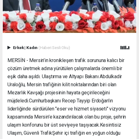
Erkek
|
Kadın
(Haberi Sesli Oku)
MERSİN - Mersin’in kronikleşen trafik sorununa kalıcı bir
çözüm üretmek adına yürütülen çalışmalarda önemli bir
eşik daha aşıldı. Ulaştırma ve Altyapı Bakanı Abdulkadir
Uraloğlu, Mersin trafiğinin kilit noktalarından biri olan
Mezarlık Kavşağı projesinin hayata geçirileceğini
müjdeledi. ​Cumhurbaşkanı Recep Tayyip Erdoğan’ın
liderliğinde sürdürülen "eser ve hizmet siyaseti" vizyonu
kapsamında Mersin’e kazandırılacak olan bu proje, şehrin
ulaşım konforunu bir üst seviyeye taşıyacak. ​Kesintisiz
Ulaşım, Güvenli Trafik ​Şehir içi trafiğin en yoğun olduğu