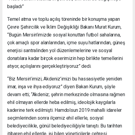
başladı”
Temel atma ve toplu açılış töreninde bir konuşma yapan
Çevre Şehircilik ve İklim Değişikliği Bakanı Murat Kurum,
“Bugün Mersin’imizde sosyal konuttan futbol sahalarına,
çok amaçlı spor alanlarından, içme suyu hatlarından, güneş
enerjisi santralinden yol düzenlemelerine ve sosyal
donatılara kadar birçok eserimizin hep birlikte temellerini
atıyor, açılışlarını gerçekleştiriyoruz” dedi.
“Biz Mersin’imizi, Akdeniz’imizi bu hassasiyetle yeniden
imar, inşa ve ihya ediyoruz” diyen Bakan Kurum, şöyle
devam etti; “Akdeniz; şehrin merkezinde olmasına rağmen
ehil olmayan ellerde heba edilmiş, ideolojik kaygılarla
kaderine terk edilmişti. Hamdolsun 2019 mahalli idareler
seçimlerinden sonra ilçemiz ehil ellerle, sosyal
belediyecilikle, gönül belediyeciliğiyle tanıştı. Bu tarihten
itibaren ehil ellerde, işi bilen yöneticilerle çehresi