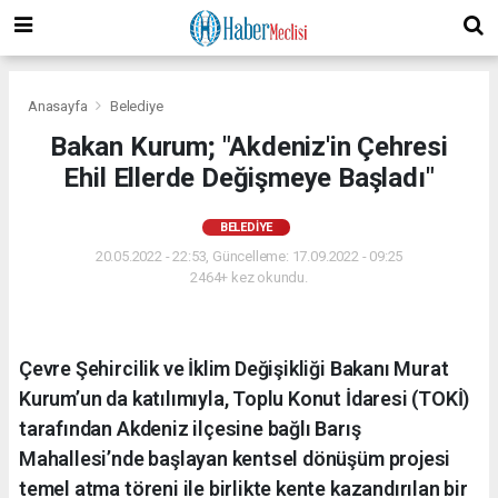
Anasayfa
Belediye
Bakan Kurum; "Akdeniz'in Çehresi
Ehil Ellerde Değişmeye Başladı"
BELEDIYE
20.05.2022 - 22:53, Güncelleme: 17.09.2022 - 09:25
2464+ kez okundu.
Çevre Şehircilik ve İklim Değişikliği Bakanı Murat
Kurum’un da katılımıyla, Toplu Konut İdaresi (TOKİ)
tarafından Akdeniz ilçesine bağlı Barış
Mahallesi’nde başlayan kentsel dönüşüm projesi
temel atma töreni ile birlikte kente kazandırılan bir