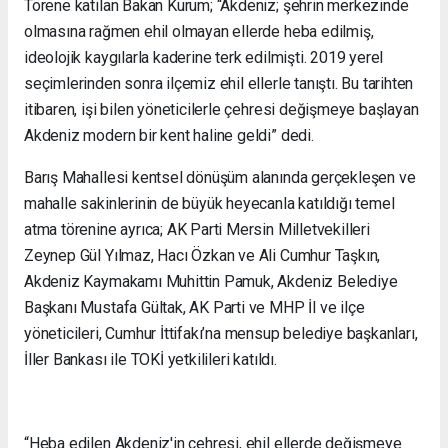
Törene katılan Bakan Kurum; “Akdeniz; şehrin merkezinde
olmasına rağmen ehil olmayan ellerde heba edilmiş,
ideolojik kaygılarla kaderine terk edilmişti. 2019 yerel
seçimlerinden sonra ilçemiz ehil ellerle tanıştı. Bu tarihten
itibaren, işi bilen yöneticilerle çehresi değişmeye başlayan
Akdeniz modern bir kent haline geldi” dedi.
Barış Mahallesi kentsel dönüşüm alanında gerçekleşen ve
mahalle sakinlerinin de büyük heyecanla katıldığı temel
atma törenine ayrıca; AK Parti Mersin Milletvekilleri
Zeynep Gül Yılmaz, Hacı Özkan ve Ali Cumhur Taşkın,
Akdeniz Kaymakamı Muhittin Pamuk, Akdeniz Belediye
Başkanı Mustafa Gültak, AK Parti ve MHP İl ve ilçe
yöneticileri, Cumhur İttifakı’na mensup belediye başkanları,
İller Bankası ile TOKİ yetkilileri katıldı.
“Heba edilen Akdeniz'in çehresi, ehil ellerde değişmeye