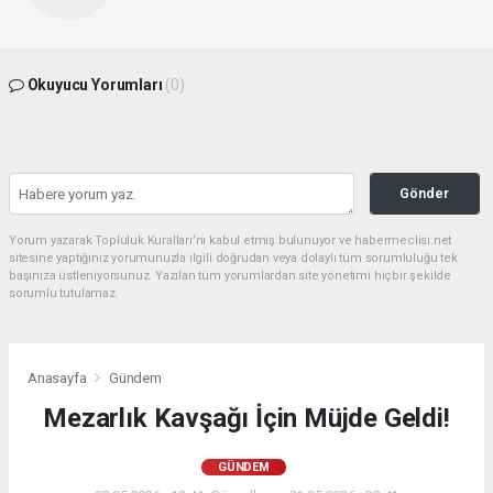
Okuyucu Yorumları
(0)
Gönder
Yorum yazarak Topluluk Kuralları’nı kabul etmiş bulunuyor ve habermeclisi.net
sitesine yaptığınız yorumunuzla ilgili doğrudan veya dolaylı tüm sorumluluğu tek
başınıza üstleniyorsunuz. Yazılan tüm yorumlardan site yönetimi hiçbir şekilde
sorumlu tutulamaz.
Anasayfa
Gündem
Mezarlık Kavşağı İçin Müjde Geldi!
GÜNDEM