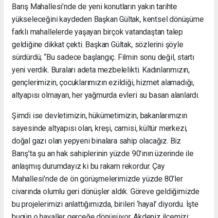
Barış Mahallesi’nde de yeni konutların yakın tarihte
yükseleceğini kaydeden Başkan Gültak, kentsel dönüşüme
farklı mahallelerde yaşayan birçok vatandaştan talep
geldiğine dikkat çekti. Başkan Gültak, sözlerini şöyle
sürdürdü; “Bu sadece başlangıç. Filmin sonu değil, startı
yeni verdik. Buraları adeta mezbelelikti. Kadınlarımızın,
gençlerimizin, çocuklarımızın ezildiği, hizmet alamadığı,
altyapısı olmayan, her yağmurda evleri su basan alanlardı.
Şimdi ise devletimizin, hükümetimizin, bakanlarımızın
sayesinde altyapısı olan, kreşi, camisi, kültür merkezi,
doğal gazı olan yepyeni binalara sahip olacağız. Biz
Barış’ta şu an hak sahiplerinin yüzde 90’ının üzerinde ile
anlaşmış durumdayız ki bu rakam rekordur. Çay
Mahallesi’nde de ön görüşmelerimizde yüzde 80’ler
civarında olumlu geri dönüşler aldık. Göreve geldiğimizde
bu projelerimizi anlattığımızda, birileri ‘hayal’ diyordu. İşte
bugün o hayaller gerçeğe dönüşüyor. Akdeniz ilçemizi;