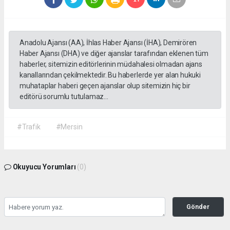
Anadolu Ajansı (AA), İhlas Haber Ajansı (İHA), Demirören
Haber Ajansı (DHA) ve diğer ajanslar tarafından eklenen tüm
haberler, sitemizin editörlerinin müdahalesi olmadan ajans
kanallarından çekilmektedir. Bu haberlerde yer alan hukuki
muhataplar haberi geçen ajanslar olup sitemizin hiç bir
editörü sorumlu tutulamaz...
#Trafik
#Mersin
Okuyucu Yorumları
(0)
Gönder
Yorum yazarak Topluluk Kuralları’nı kabul etmiş bulunuyor ve habermeclisi.net