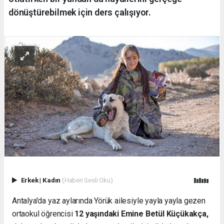
dönüştürebilmek için ders çalışıyor.
Erkek
|
Kadın
(Haberi Sesli Oku)
Antalya'da yaz aylarında Yörük ailesiyle yayla yayla gezen
ortaokul öğrencisi
12 yaşındaki Emine Betül Küçükakça,