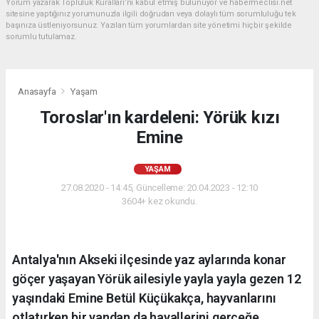
Yorum yazarak Topluluk Kuralları’nı kabul etmiş bulunuyor ve habermeclisi.net
sitesine yaptığınız yorumunuzla ilgili doğrudan veya dolaylı tüm sorumluluğu tek
başınıza üstleniyorsunuz. Yazılan tüm yorumlardan site yönetimi hiçbir şekilde
sorumlu tutulamaz.
Anasayfa
Yaşam
Toroslar'ın kardeleni: Yörük kızı
Emine
YAŞAM
27.08.2020 - 14:45, Güncelleme: 20.04.2023 - 12:10
3604+ kez okundu.
Antalya'nın Akseki ilçesinde yaz aylarında konar
göçer yaşayan Yörük ailesiyle yayla yayla gezen 12
yaşındaki Emine Betül Küçükakça, hayvanlarını
otlatırken bir yandan da hayallerini gerçeğe