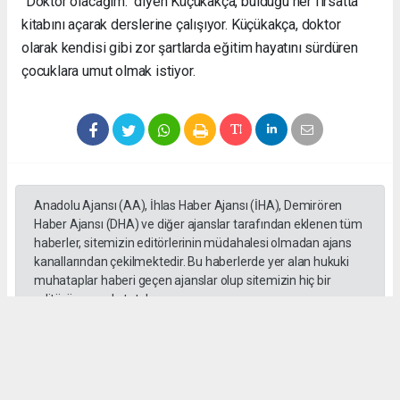
"Doktor olacağım." diyen Küçükakça, bulduğu her fırsatta
kitabını açarak derslerine çalışıyor. Küçükakça, doktor
olarak kendisi gibi zor şartlarda eğitim hayatını sürdüren
çocuklara umut olmak istiyor.
Anadolu Ajansı (AA), İhlas Haber Ajansı (İHA), Demirören
Haber Ajansı (DHA) ve diğer ajanslar tarafından eklenen tüm
haberler, sitemizin editörlerinin müdahalesi olmadan ajans
kanallarından çekilmektedir. Bu haberlerde yer alan hukuki
muhataplar haberi geçen ajanslar olup sitemizin hiç bir
editörü sorumlu tutulamaz...
#toroslar
#yörük kızı