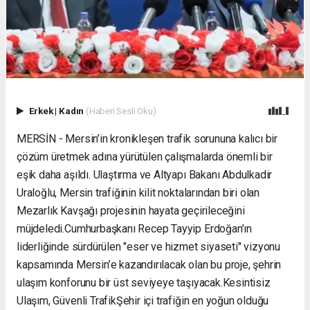
Erkek
|
Kadın
(Haberi Sesli Oku)
MERSİN - Mersin’in kronikleşen trafik sorununa kalıcı bir
çözüm üretmek adına yürütülen çalışmalarda önemli bir
eşik daha aşıldı. Ulaştırma ve Altyapı Bakanı Abdulkadir
Uraloğlu, Mersin trafiğinin kilit noktalarından biri olan
Mezarlık Kavşağı projesinin hayata geçirileceğini
müjdeledi. ​Cumhurbaşkanı Recep Tayyip Erdoğan’ın
liderliğinde sürdürülen "eser ve hizmet siyaseti" vizyonu
kapsamında Mersin’e kazandırılacak olan bu proje, şehrin
ulaşım konforunu bir üst seviyeye taşıyacak. ​Kesintisiz
Ulaşım, Güvenli Trafik ​Şehir içi trafiğin en yoğun olduğu