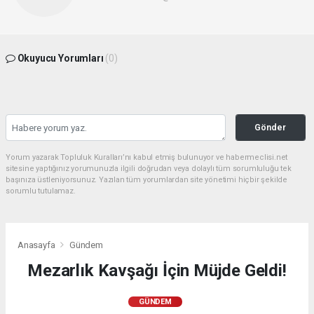
Okuyucu Yorumları
(0)
Gönder
Yorum yazarak Topluluk Kuralları’nı kabul etmiş bulunuyor ve habermeclisi.net
sitesine yaptığınız yorumunuzla ilgili doğrudan veya dolaylı tüm sorumluluğu tek
başınıza üstleniyorsunuz. Yazılan tüm yorumlardan site yönetimi hiçbir şekilde
sorumlu tutulamaz.
Anasayfa
Gündem
Mezarlık Kavşağı İçin Müjde Geldi!
GÜNDEM