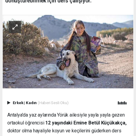
dönüştürebilmek için ders çalışıyor.
Erkek
|
Kadın
(Haberi Sesli Oku)
Antalya'da yaz aylarında Yörük ailesiyle yayla yayla gezen
ortaokul öğrencisi
12 yaşındaki Emine Betül Küçükakça,
doktor olma hayaliyle koyun ve keçilerini güderken ders