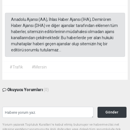
Anadolu Ajansı (AA), İhlas Haber Ajansı (İHA), Demirören
Haber Ajansı (DHA) ve diğer ajanslar tarafından eklenen tüm
haberler, sitemizin editörlerinin müdahalesi olmadan ajans
kanallarından çekilmektedir. Bu haberlerde yer alan hukuki
muhataplar haberi geçen ajanslar olup sitemizin hiç bir
editörü sorumlu tutulamaz...
#Trafik
#Mersin
Okuyucu Yorumları
(0)
Gönder
Yorum yazarak Topluluk Kuralları’nı kabul etmiş bulunuyor ve habermeclisi.net
sitesine yaptığınız yorumunuzla ilgili doğrudan veya dolaylı tüm sorumluluğu tek