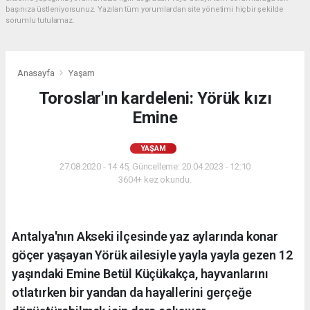
başınıza üstleniyorsunuz. Yazılan tüm yorumlardan site yönetimi hiçbir şekilde
sorumlu tutulamaz.
Anasayfa
Yaşam
Toroslar'ın kardeleni: Yörük kızı
Emine
YAŞAM
27.08.2020 - 14:45, Güncelleme: 20.04.2023 - 12:10
3604+ kez okundu.
Antalya'nın Akseki ilçesinde yaz aylarında konar
göçer yaşayan Yörük ailesiyle yayla yayla gezen 12
yaşındaki Emine Betül Küçükakça, hayvanlarını
otlatırken bir yandan da hayallerini gerçeğe