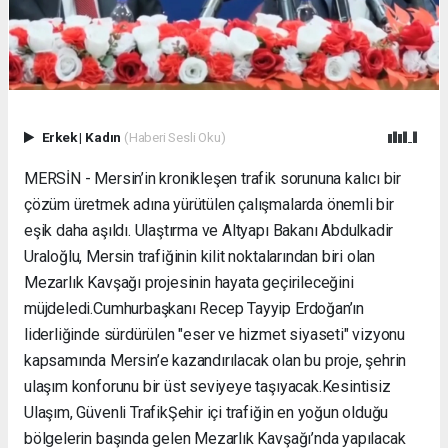
Erkek
|
Kadın
(Haberi Sesli Oku)
MERSİN - Mersin’in kronikleşen trafik sorununa kalıcı bir
çözüm üretmek adına yürütülen çalışmalarda önemli bir
eşik daha aşıldı. Ulaştırma ve Altyapı Bakanı Abdulkadir
Uraloğlu, Mersin trafiğinin kilit noktalarından biri olan
Mezarlık Kavşağı projesinin hayata geçirileceğini
müjdeledi. ​Cumhurbaşkanı Recep Tayyip Erdoğan’ın
liderliğinde sürdürülen "eser ve hizmet siyaseti" vizyonu
kapsamında Mersin’e kazandırılacak olan bu proje, şehrin
ulaşım konforunu bir üst seviyeye taşıyacak. ​Kesintisiz
Ulaşım, Güvenli Trafik ​Şehir içi trafiğin en yoğun olduğu
bölgelerin başında gelen Mezarlık Kavşağı’nda yapılacak