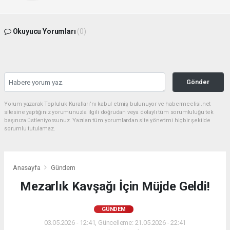
Okuyucu Yorumları
(0)
Gönder
Yorum yazarak Topluluk Kuralları’nı kabul etmiş bulunuyor ve habermeclisi.net
sitesine yaptığınız yorumunuzla ilgili doğrudan veya dolaylı tüm sorumluluğu tek
başınıza üstleniyorsunuz. Yazılan tüm yorumlardan site yönetimi hiçbir şekilde
sorumlu tutulamaz.
Anasayfa
Gündem
Mezarlık Kavşağı İçin Müjde Geldi!
GÜNDEM
03.05.2026 - 12:41, Güncelleme: 21.05.2026 - 22:41