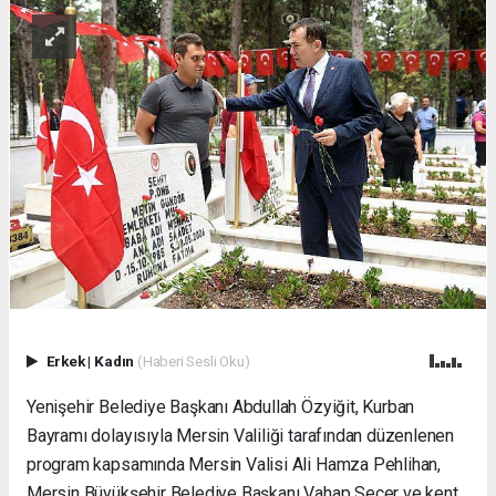
Erkek
|
Kadın
(Haberi Sesli Oku)
Yenişehir Belediye Başkanı Abdullah Özyiğit, Kurban
Bayramı dolayısıyla Mersin Valiliği tarafından düzenlenen
program kapsamında Mersin Valisi Ali Hamza Pehlihan,
Mersin Büyükşehir Belediye Başkanı Vahap Seçer ve kent