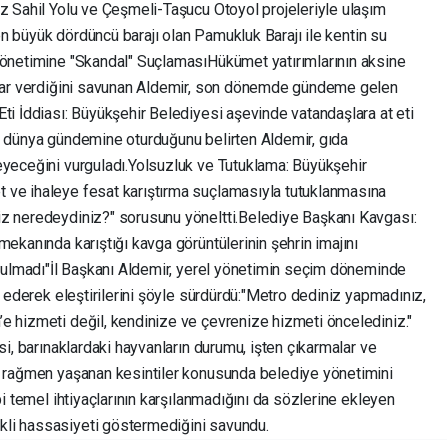
iz Sahil Yolu ve Çeşmeli-Taşucu Otoyol projeleriyle ulaşım
in en büyük dördüncü barajı olan Pamukluk Barajı ile kentin su
 Yönetimine "Skandal" Suçlaması ​Hükümet yatırımlarının aksine
zarar verdiğini savunan Aldemir, son dönemde gündeme gelen
Eti İddiası: Büyükşehir Belediyesi aşevinde vatandaşlara at eti
e dünya gündemine oturduğunu belirten Aldemir, gıda
yeceğini vurguladı. ​Yolsuzluk ve Tutuklama: Büyükşehir
 ve ihaleye fesat karıştırma suçlamasıyla tutuklanmasına
z neredeydiniz?" sorusunu yöneltti. ​Belediye Başkanı Kavgası:
mekanında karıştığı kavga görüntülerinin şehrin imajını
Tutulmadı" ​İl Başkanı Aldemir, yerel yönetimin seçim döneminde
a ederek eleştirilerini şöyle sürdürdü: ​"Metro dediniz yapmadınız,
 hizmeti değil, kendinize ve çevrenize hizmeti öncelediniz." ​
si, barınaklardaki hayvanların durumu, işten çıkarmalar ve
a rağmen yaşanan kesintiler konusunda belediye yönetimini
bi temel ihtiyaçlarının karşılanmadığını da sözlerine ekleyen
li hassasiyeti göstermediğini savundu.