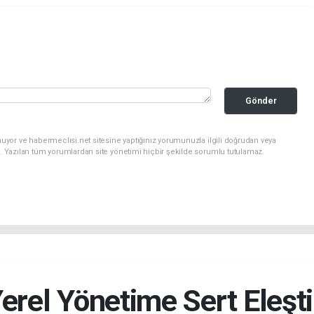
Gönder
uyor ve habermeclisi.net sitesine yaptığınız yorumunuzla ilgili doğrudan veya
. Yazılan tüm yorumlardan site yönetimi hiçbir şekilde sorumlu tutulamaz.
rel Yönetime Sert Eleştir