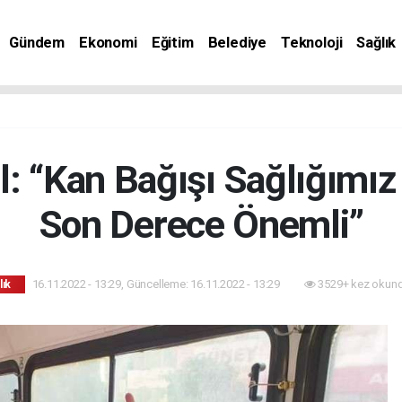
Gündem
Ekonomi
Eğitim
Belediye
Teknoloji
Sağlık
: “Kan Bağışı Sağlığımız
Son Derece Önemli”
16.11.2022 - 13:29, Güncelleme: 16.11.2022 - 13:29
3529+ kez okund
lık