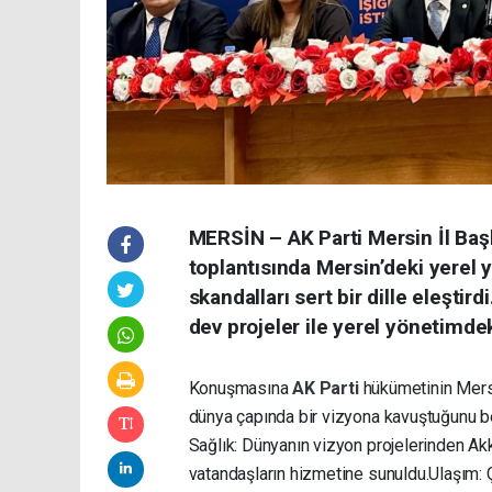
MERSİN – AK Parti Mersin İl Baş
toplantısında Mersin’deki yerel
skandalları sert bir dille eleşti
dev projeler ile yerel yönetimdek
Konuşmasına
AK Parti
hükümetinin Mersin
dünya çapında bir vizyona kavuştuğunu belir
Sağlık: Dünyanın vizyon projelerinden Akk
vatandaşların hizmetine sunuldu. ​Ulaşım: