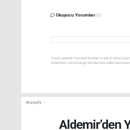
Okuyucu Yorumları
(0)
Yorum yazarak Topluluk Kuralları’nı kabul etmiş bulun
dolaylı tüm sorumluluğu tek başınıza üstleniyorsunuz
Anasayfa
Aldemir’den Ye