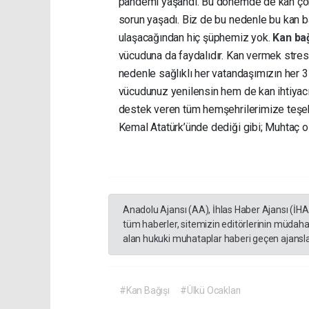
pandemi yaşandı. Bu dönemde de kan çok
sorun yaşadı. Biz de bu nedenle bu kan bağ
ulaşacağından hiç şüphemiz yok.
Kan ba
vücuduna da faydalıdır. Kan vermek stresi 
nedenle sağlıklı her vatandaşımızın her 
vücudunuz yenilensin hem de kan ihtiyacı
destek veren tüm hemşehrilerimize teşe
Kemal Atatürk’ünde dediği gibi; Muhtaç 
Anadolu Ajansı (AA), İhlas Haber Ajansı (İH
tüm haberler, sitemizin editörlerinin müdaha
alan hukuki muhataplar haberi geçen ajanslar
#Kan Bağışı
#Ülkü Ocakları