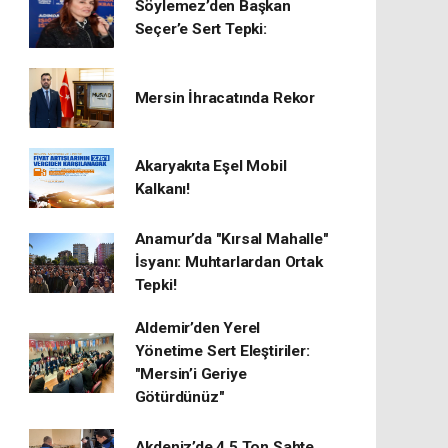
Söylemez’den Başkan
Seçer’e Sert Tepki:
Mersin İhracatında Rekor
​Akaryakıta Eşel Mobil
Kalkanı!
Anamur’da "Kırsal Mahalle"
İsyanı: Muhtarlardan Ortak
Tepki!
Aldemir’den Yerel
Yönetime Sert Eleştiriler:
"Mersin’i Geriye
Götürdünüz"
Akdeniz’de 4,5 Ton Sahte