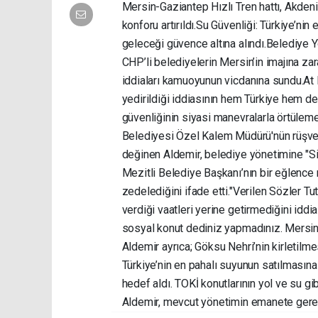
Mersin-Gaziantep Hızlı Tren hattı, Akden
konforu artırıldı. ​Su Güvenliği: Türkiye’n
geleceği güvence altına alındı. ​Belediye
CHP’li belediyelerin Mersin’in imajına 
iddiaları kamuoyunun vicdanına sundu. ​At 
yedirildiği iddiasının hem Türkiye hem d
güvenliğinin siyasi manevralarla örtüleme
Belediyesi Özel Kalem Müdürü'nün rüşvet
değinen Aldemir, belediye yönetimine "Si
Mezitli Belediye Başkanı’nın bir eğlence 
zedelediğini ifade etti. ​"Verilen Sözler 
verdiği vaatleri yerine getirmediğini iddi
sosyal konut dediniz yapmadınız. Mersin’e
Aldemir ayrıca; Göksu Nehri’nin kirletilme
Türkiye’nin en pahalı suyunun satılmasın
hedef aldı. TOKİ konutlarının yol ve su gi
Aldemir, mevcut yönetimin emanete gerek