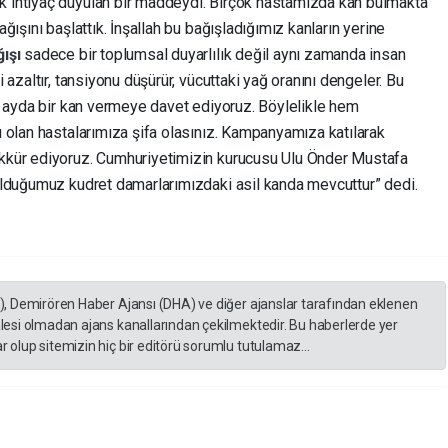
 ihtiyaç duyulan bir maddeydi. Birçok hastamızda kan bulmakta
ışını başlattık. İnşallah bu bağışladığımız kanların yerine
ğışı
sadece bir toplumsal duyarlılık değil aynı zamanda insan
azaltır, tansiyonu düşürür, vücuttaki yağ oranını dengeler. Bu
3 ayda bir kan vermeye davet ediyoruz. Böylelikle hem
 olan hastalarımıza şifa olasınız. Kampanyamıza katılarak
kkür ediyoruz. Cumhuriyetimizin kurucusu Ulu Önder Mustafa
olduğumuz kudret damarlarımızdaki asil kanda mevcuttur” dedi.
A), Demirören Haber Ajansı (DHA) ve diğer ajanslar tarafından eklenen
lesi olmadan ajans kanallarından çekilmektedir. Bu haberlerde yer
 olup sitemizin hiç bir editörü sorumlu tutulamaz...