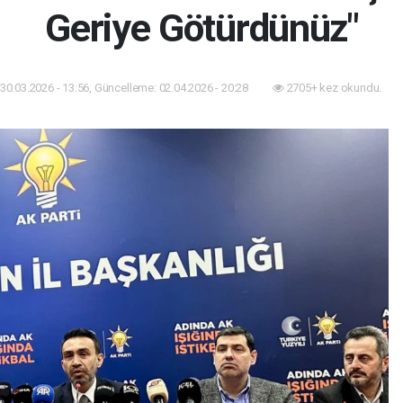
Geriye Götürdünüz"
30.03.2026 - 13:56, Güncelleme: 02.04.2026 - 20:28
2705+ kez okundu.