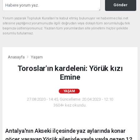
Gönder
Yorum yazarak Topluluk Kuralları’nı kabul etmiş bulunuyor ve habermeclisi.net
sitesine yaptığınız yorumunuzla ilgili doğrudan veya dolaylı tüm sorumluluğu tek
başınıza üstleniyorsunuz. Yazılan tüm yorumlardan site yönetimi hiçbir şekilde
sorumlu tutulamaz.
Anasayfa
Yaşam
Toroslar'ın kardeleni: Yörük kızı
Emine
YAŞAM
27.08.2020 - 14:45, Güncelleme: 20.04.2023 - 12:10
3604+ kez okundu.
Antalya'nın Akseki ilçesinde yaz aylarında konar
göçer yaşayan Yörük ailesiyle yayla yayla gezen 12