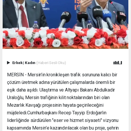
Erkek
|
Kadın
(Haberi Sesli Oku)
MERSİN - Mersin’in kronikleşen trafik sorununa kalıcı bir
çözüm üretmek adına yürütülen çalışmalarda önemli bir
eşik daha aşıldı. Ulaştırma ve Altyapı Bakanı Abdulkadir
Uraloğlu, Mersin trafiğinin kilit noktalarından biri olan
Mezarlık Kavşağı projesinin hayata geçirileceğini
müjdeledi. ​Cumhurbaşkanı Recep Tayyip Erdoğan’ın
liderliğinde sürdürülen "eser ve hizmet siyaseti" vizyonu
kapsamında Mersin’e kazandırılacak olan bu proje, şehrin