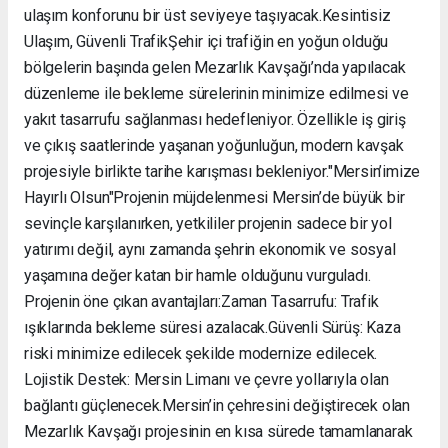
ulaşım konforunu bir üst seviyeye taşıyacak. ​Kesintisiz
Ulaşım, Güvenli Trafik ​Şehir içi trafiğin en yoğun olduğu
bölgelerin başında gelen Mezarlık Kavşağı’nda yapılacak
düzenleme ile bekleme sürelerinin minimize edilmesi ve
yakıt tasarrufu sağlanması hedefleniyor. Özellikle iş giriş
ve çıkış saatlerinde yaşanan yoğunluğun, modern kavşak
projesiyle birlikte tarihe karışması bekleniyor. ​"Mersin’imize
Hayırlı Olsun" ​Projenin müjdelenmesi Mersin’de büyük bir
sevinçle karşılanırken, yetkililer projenin sadece bir yol
yatırımı değil, aynı zamanda şehrin ekonomik ve sosyal
yaşamına değer katan bir hamle olduğunu vurguladı. ​
Projenin öne çıkan avantajları: ​Zaman Tasarrufu: Trafik
ışıklarında bekleme süresi azalacak. ​Güvenli Sürüş: Kaza
riski minimize edilecek şekilde modernize edilecek. ​
Lojistik Destek: Mersin Limanı ve çevre yollarıyla olan
bağlantı güçlenecek. ​Mersin’in çehresini değiştirecek olan
Mezarlık Kavşağı projesinin en kısa sürede tamamlanarak