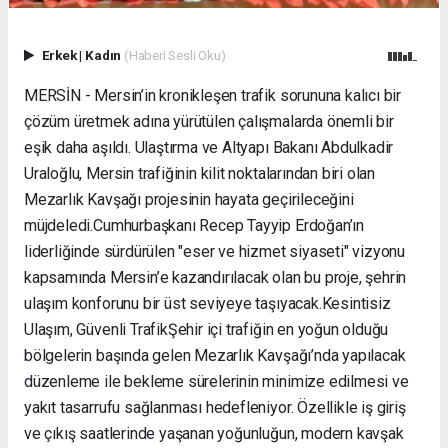
Erkek
|
Kadın
(Haberi Sesli Oku)
MERSİN - Mersin’in kronikleşen trafik sorununa kalıcı bir
çözüm üretmek adına yürütülen çalışmalarda önemli bir
eşik daha aşıldı. Ulaştırma ve Altyapı Bakanı Abdulkadir
Uraloğlu, Mersin trafiğinin kilit noktalarından biri olan
Mezarlık Kavşağı projesinin hayata geçirileceğini
müjdeledi. ​Cumhurbaşkanı Recep Tayyip Erdoğan’ın
liderliğinde sürdürülen "eser ve hizmet siyaseti" vizyonu
kapsamında Mersin’e kazandırılacak olan bu proje, şehrin
ulaşım konforunu bir üst seviyeye taşıyacak. ​Kesintisiz
Ulaşım, Güvenli Trafik ​Şehir içi trafiğin en yoğun olduğu
bölgelerin başında gelen Mezarlık Kavşağı’nda yapılacak
düzenleme ile bekleme sürelerinin minimize edilmesi ve
yakıt tasarrufu sağlanması hedefleniyor. Özellikle iş giriş
ve çıkış saatlerinde yaşanan yoğunluğun, modern kavşak