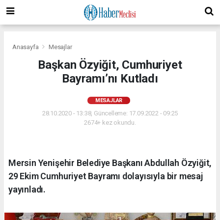
Anasayfa
Mesajlar
Başkan Özyiğit, Cumhuriyet
Bayramı’nı Kutladı
MESAJLAR
28.10.2020 - 13:38, Güncelleme: 17.09.2022 - 09:25
2674+ kez okundu.
Mersin Yenişehir Belediye Başkanı Abdullah Özyiğit,
29 Ekim Cumhuriyet Bayramı dolayısıyla bir mesaj
yayınladı.