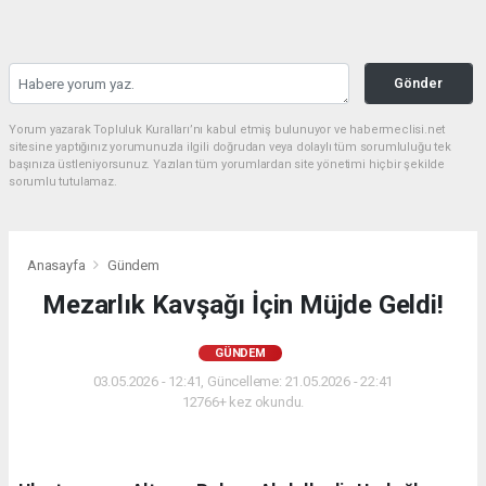
Gönder
Yorum yazarak Topluluk Kuralları’nı kabul etmiş bulunuyor ve habermeclisi.net
sitesine yaptığınız yorumunuzla ilgili doğrudan veya dolaylı tüm sorumluluğu tek
başınıza üstleniyorsunuz. Yazılan tüm yorumlardan site yönetimi hiçbir şekilde
sorumlu tutulamaz.
Anasayfa
Gündem
Mezarlık Kavşağı İçin Müjde Geldi!
GÜNDEM
03.05.2026 - 12:41, Güncelleme: 21.05.2026 - 22:41
12766+ kez okundu.