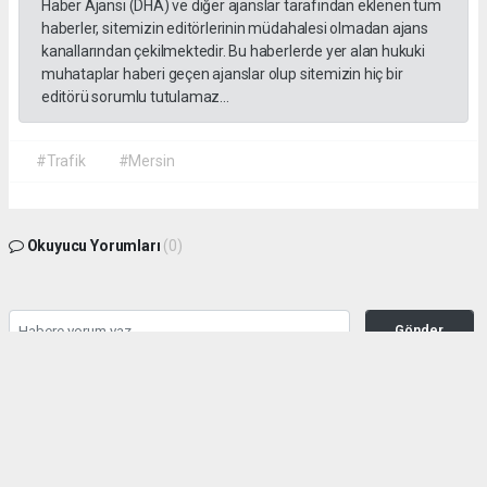
Haber Ajansı (DHA) ve diğer ajanslar tarafından eklenen tüm
haberler, sitemizin editörlerinin müdahalesi olmadan ajans
kanallarından çekilmektedir. Bu haberlerde yer alan hukuki
muhataplar haberi geçen ajanslar olup sitemizin hiç bir
editörü sorumlu tutulamaz...
#Trafik
#Mersin
Okuyucu Yorumları
(0)
Gönder
Yorum yazarak Topluluk Kuralları’nı kabul etmiş bulunuyor ve habermeclisi.net
sitesine yaptığınız yorumunuzla ilgili doğrudan veya dolaylı tüm sorumluluğu tek
başınıza üstleniyorsunuz. Yazılan tüm yorumlardan site yönetimi hiçbir şekilde
sorumlu tutulamaz.