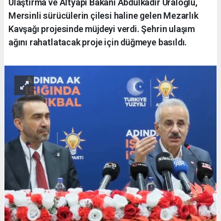
Ulaştırma ve Altyapı Bakanı Abdulkadir Uraloğlu,
Mersinli sürücülerin çilesi haline gelen Mezarlık
Kavşağı projesinde müjdeyi verdi. Şehrin ulaşım
ağını rahatlatacak proje için düğmeye basıldı.