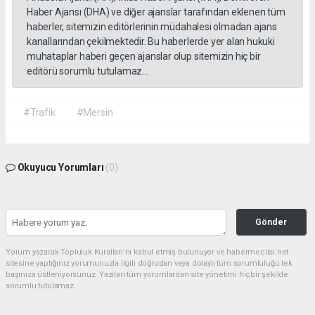
Haber Ajansı (DHA) ve diğer ajanslar tarafından eklenen tüm
haberler, sitemizin editörlerinin müdahalesi olmadan ajans
kanallarından çekilmektedir. Bu haberlerde yer alan hukuki
muhataplar haberi geçen ajanslar olup sitemizin hiç bir
editörü sorumlu tutulamaz...
#Trafik
#Mersin
Okuyucu Yorumları
(0)
Gönder
Yorum yazarak Topluluk Kuralları’nı kabul etmiş bulunuyor ve habermeclisi.net
sitesine yaptığınız yorumunuzla ilgili doğrudan veya dolaylı tüm sorumluluğu tek
başınıza üstleniyorsunuz. Yazılan tüm yorumlardan site yönetimi hiçbir şekilde
sorumlu tutulamaz.