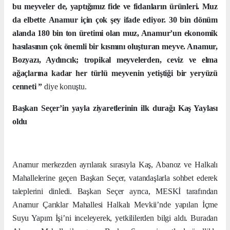
bu meyveler de, yaptığımız fide ve fidanların ürünleri.
Muz
da
elbette
Anamur için çok şey ifade ediyor. 30 bin dönüm
alanda 180 bin ton üretimi olan muz, Anamur’un ekonomik
hasılasının çok önemli bir kısmını oluşturan meyve. Anamur,
Bozyazı, Aydıncık; tropikal meyvelerden, ceviz ve elma
ağaçlarına kadar her türlü meyvenin yetiştiği bir yeryüzü
cenneti ”
diye konuştu.
Başkan Seçer’in yayla ziyaretlerinin ilk durağı Kaş Yaylası
oldu
Anamur merkezden ayrılarak sırasıyla Kaş, Abanoz ve Halkalı
Mahallelerine geçen Başkan Seçer, vatandaşlarla sohbet ederek
taleplerini dinledi. Başkan Seçer ayrıca, MESKİ tarafından
Anamur Çarıklar Mahallesi Halkalı Mevkii’nde yapılan İçme
Suyu Yapım İşi’ni inceleyerek, yetkililerden bilgi aldı. Buradan