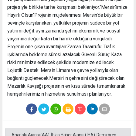
projesiyle birlikte tarihe karışması bekleniyor. ​"Mersin’imize
Hayırlı Olsun" ​Projenin müjdelenmesi Mersin’de büyük bir
sevinçle karşılanırken, yetkililer projenin sadece bir yol
yatırımı değil, aynı zamanda şehrin ekonomik ve sosyal
yaşamına değer katan bir hamle olduğunu vurguladı. ​
Projenin öne çıkan avantajları: ​Zaman Tasarrufu: Trafik
ışıklarında bekleme süresi azalacak. ​Güvenli Sürüş: Kaza
riski minimize edilecek şekilde modernize edilecek. ​
Lojistik Destek: Mersin Limanı ve çevre yollarıyla olan
bağlantı güçlenecek. ​Mersin’in çehresini değiştirecek olan
Mezarlık Kavşağı projesinin en kısa sürede tamamlanarak
hemşehrilerimizin hizmetine sunulması planlanıyor.
Anadolu Ajansı (AA), İhlas Haber Ajansı (İHA), Demirören