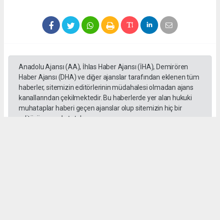
Anadolu Ajansı (AA), İhlas Haber Ajansı (İHA), Demirören
Haber Ajansı (DHA) ve diğer ajanslar tarafından eklenen tüm
haberler, sitemizin editörlerinin müdahalesi olmadan ajans
kanallarından çekilmektedir. Bu haberlerde yer alan hukuki
muhataplar haberi geçen ajanslar olup sitemizin hiç bir
editörü sorumlu tutulamaz...
#toroslar
#yörük kızı
Okuyucu Yorumları
(0)