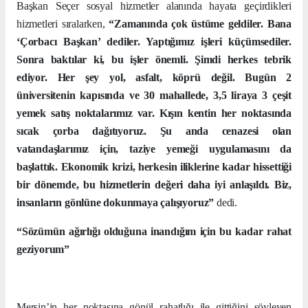
Başkan Seçer sosyal hizmetler alanında hayata geçirdikleri
hizmetleri sıralarken,
“Zamanında çok üstüme geldiler. Bana
‘Çorbacı Başkan’ dediler. Yaptığımız işleri küçümsediler.
Sonra baktılar ki, bu işler önemli. Şimdi herkes tebrik
ediyor. Her şey yol, asfalt, köprü değil. Bugün 2
üniversitenin kapısında ve 30 mahallede, 3,5 liraya 3 çeşit
yemek satış noktalarımız var. Kışın kentin her noktasında
sıcak çorba dağıtıyoruz. Şu anda cenazesi olan
vatandaşlarımız için, taziye yemeği uygulamasını da
başlattık. Ekonomik krizi, herkesin iliklerine kadar hissettiği
bir dönemde, bu hizmetlerin değeri daha iyi anlaşıldı. Biz,
insanların gönlüne dokunmaya çalışıyoruz”
dedi.
“Sözümün ağırlığı olduğuna inandığım için bu kadar rahat
geziyorum”
Mersin’in her noktasına gönül rahatlığı ile gittiğini söyleyen