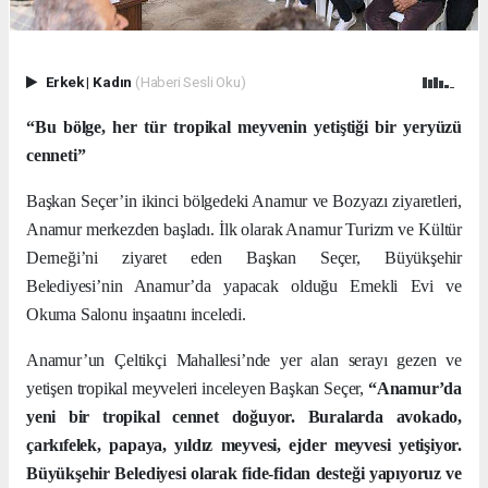
Erkek
|
Kadın
(Haberi Sesli Oku)
“Bu bölge, her tür tropikal meyvenin yetiştiği bir yeryüzü
cenneti”
Başkan Seçer’in ikinci bölgedeki Anamur ve Bozyazı ziyaretleri,
Anamur merkezden başladı. İlk olarak Anamur Turizm ve Kültür
Derneği’ni ziyaret eden Başkan Seçer, Büyükşehir
Belediyesi’nin Anamur’da yapacak olduğu Emekli Evi ve
Okuma Salonu inşaatını inceledi.
Anamur’un Çeltikçi Mahallesi’nde yer alan serayı gezen ve
yetişen tropikal meyveleri inceleyen Başkan Seçer,
“Anamur’da
yeni bir tropikal cennet doğuyor. Buralarda avokado,
çarkıfelek, papaya, yıldız meyvesi, ejder meyvesi yetişiyor.
Büyükşehir Belediyesi olarak fide-fidan desteği yapıyoruz ve