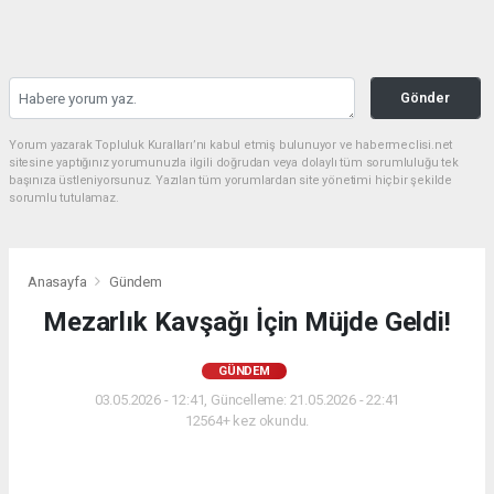
Gönder
Yorum yazarak Topluluk Kuralları’nı kabul etmiş bulunuyor ve habermeclisi.net
sitesine yaptığınız yorumunuzla ilgili doğrudan veya dolaylı tüm sorumluluğu tek
başınıza üstleniyorsunuz. Yazılan tüm yorumlardan site yönetimi hiçbir şekilde
sorumlu tutulamaz.
Anasayfa
Gündem
Mezarlık Kavşağı İçin Müjde Geldi!
GÜNDEM
03.05.2026 - 12:41, Güncelleme: 21.05.2026 - 22:41
12564+ kez okundu.