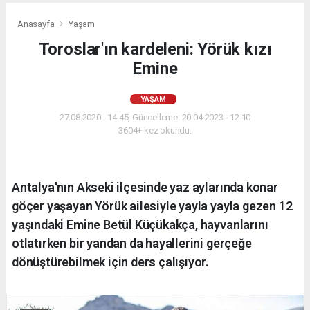
Anasayfa
Yaşam
Toroslar'ın kardeleni: Yörük kızı
Emine
YAŞAM
27.08.2020 - 14:45, Güncelleme: 20.04.2023 - 12:10
3604+ kez okundu.
Antalya'nın Akseki ilçesinde yaz aylarında konar
göçer yaşayan Yörük ailesiyle yayla yayla gezen 12
yaşındaki Emine Betül Küçükakça, hayvanlarını
otlatırken bir yandan da hayallerini gerçeğe
dönüştürebilmek için ders çalışıyor.