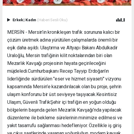
Erkek
|
Kadın
(Haberi Sesli Oku)
MERSİN - Mersin’in kronikleşen trafik sorununa kalıcı bir
çözüm üretmek adına yürütülen çalışmalarda önemli bir
eşik daha aşıldı. Ulaştırma ve Altyapı Bakanı Abdulkadir
Uraloğlu, Mersin trafiğinin kilit noktalarından biri olan
Mezarlık Kavşağı projesinin hayata geçirileceğini
müjdeledi. ​Cumhurbaşkanı Recep Tayyip Erdoğan’ın
liderliğinde sürdürülen "eser ve hizmet siyaseti" vizyonu
kapsamında Mersin’e kazandırılacak olan bu proje, şehrin
ulaşım konforunu bir üst seviyeye taşıyacak. ​Kesintisiz
Ulaşım, Güvenli Trafik ​Şehir içi trafiğin en yoğun olduğu
bölgelerin başında gelen Mezarlık Kavşağı’nda yapılacak
düzenleme ile bekleme sürelerinin minimize edilmesi ve
yakıt tasarrufu sağlanması hedefleniyor. Özellikle iş giriş
ve çıkış saatlerinde yaşanan yoğunluğun, modern kavşak