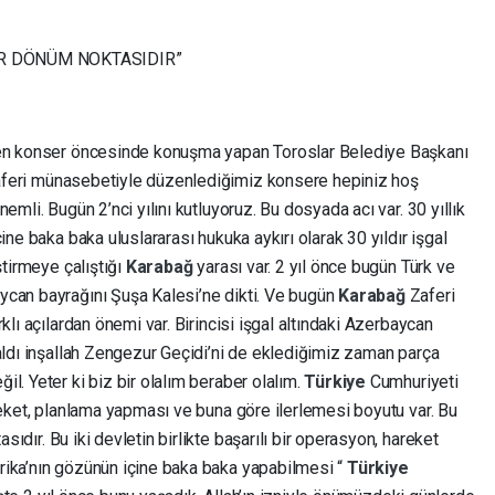
İR DÖNÜM NOKTASIDIR”
nen konser öncesinde konuşma yapan Toroslar Belediye Başkanı
feri münasebetiyle düzenlediğimiz konsere hepiniz hoş
nemli. Bugün 2’nci yılını kutluyoruz. Bu dosyada acı var. 30 yıllık
ine baka baka uluslararası hukuka aykırı olarak 30 yıldır işgal
ştirmeye çalıştığı
Karabağ
yarası var. 2 yıl önce bugün Türk ve
ycan bayrağını Şuşa Kalesi’ne dikti. Ve bugün
Karabağ
Zaferi
klı açılardan önemi var. Birincisi işgal altındaki Azerbaycan
aldı inşallah Zengezur Geçidi’ni de eklediğimiz zaman parça
l. Yeter ki biz bir olalım beraber olalım.
Türkiye
Cumhuriyeti
reket, planlama yapması ve buna göre ilerlemesi boyutu var. Bu
sıdır. Bu iki devletin birlikte başarılı bir operasyon, hareket
rika’nın gözünün içine baka baka yapabilmesi “
Türkiye