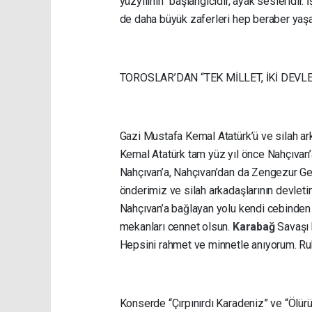
yüzyılının” başlangıcıdır, ayak sesleridir.
de daha büyük zaferleri hep beraber yaş
TOROSLAR’DAN “TEK MİLLET, İKİ DEVL
Gazi Mustafa Kemal Atatürk’ü ve silah ar
Kemal Atatürk tam yüz yıl önce Nahçıvan’
Nahçıvan’a, Nahçıvan’dan da Zengezur Geç
önderimiz ve silah arkadaşlarının devletim
Nahçıvan’a bağlayan yolu kendi cebinden p
mekanları cennet olsun.
Karabağ
Savaşı 
Hepsini rahmet ve minnetle anıyorum. Ruh
Konserde “Çırpınırdı Karadeniz” ve “Ölürü