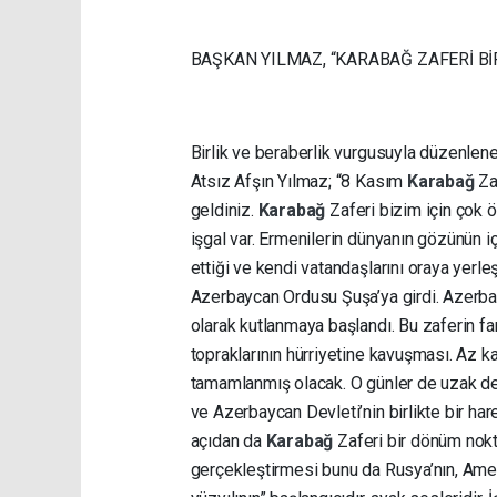
BAŞKAN YILMAZ, “KARABAĞ ZAFERİ B
Birlik ve beraberlik vurgusuyla düzenle
Atsız Afşın Yılmaz; “8 Kasım
Karabağ
Za
geldiniz.
Karabağ
Zaferi bizim için çok ö
işgal var. Ermenilerin dünyanın gözünün iç
ettiği ve kendi vatandaşlarını oraya yerle
Azerbaycan Ordusu Şuşa’ya girdi. Azerba
olarak kutlanmaya başlandı. Bu zaferin far
topraklarının hürriyetine kavuşması. Az k
tamamlanmış olacak. O günler de uzak deği
ve Azerbaycan Devleti’nin birlikte bir ha
açıdan da
Karabağ
Zaferi bir dönüm nokta
gerçekleştirmesi bunu da Rusya’nın, Ame