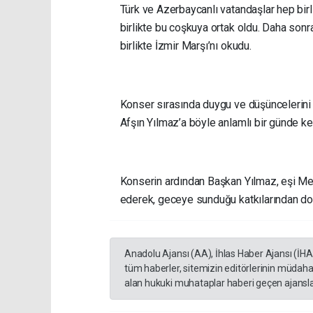
Türk ve Azerbaycanlı vatandaşlar hep birl
birlikte bu coşkuya ortak oldu. Daha sonr
birlikte İzmir Marşı’nı okudu.
Konser sırasında duygu ve düşüncelerini 
Afşın Yılmaz’a böyle anlamlı bir günde kend
Konserin ardından Başkan Yılmaz, eşi Melt
ederek, geceye sunduğu katkılarından dol
Anadolu Ajansı (AA), İhlas Haber Ajansı (İH
tüm haberler, sitemizin editörlerinin müdaha
alan hukuki muhataplar haberi geçen ajanslar