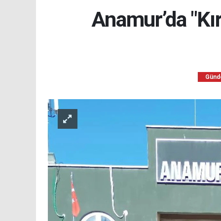
Anamur’da "Kır
Gün