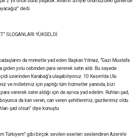
 İşte 2 yıl önce bunu yaşadık. Allah’ın izniyle önümüzdeki günlerde
ayacağız” dedi.
ET” SLOGANLARI YÜKSELDİ
kadaşlarını da minnetle yad eden Başkan Yılmaz, “Gazi Mustafa
a giden yolu cebinden para vererek satın aldı. Bu sayede
idi üzerinden Karabağ’a ulaşabiliyoruz. 10 Kasım’da Ulu
iz ve milletimiz için yaptığı tüm hizmetler yanında, bizi
ara vererek satın aldığı için de ayrıca yad edelim. Ruhları şad,
boyunca da kan veren, can veren şehitlerimiz, gazilerimiz oldu.
ları şad olsun” diye konuştu.
m Türkiyem” gibi birçok sevilen eserleri seslendiren Azerin’e