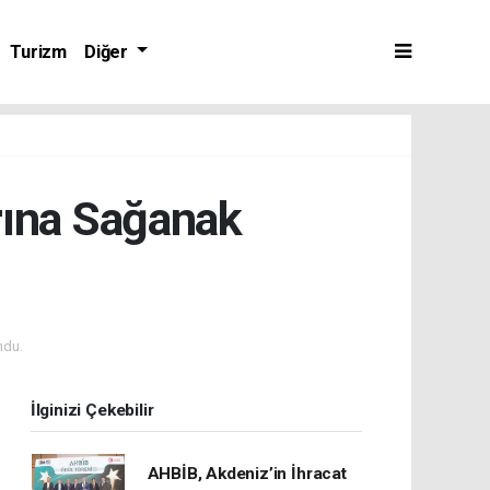
Turizm
Diğer
rına Sağanak
ndu.
İlginizi Çekebilir
AHBİB, Akdeniz’in İhracat