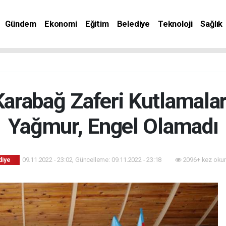
Gündem
Ekonomi
Eğitim
Belediye
Teknoloji
Sağlık
 Karabağ Zaferi Kutlamala
Yağmur, Engel Olamadı
09.11.2022 - 23:02, Güncelleme: 09.11.2022 - 23:18
2096+ kez oku
diye