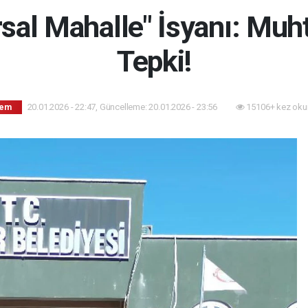
sal Mahalle" İsyanı: Muh
Tepki!
20.01.2026 - 22:47, Güncelleme: 20.01.2026 - 23:56
15106+ kez oku
dem