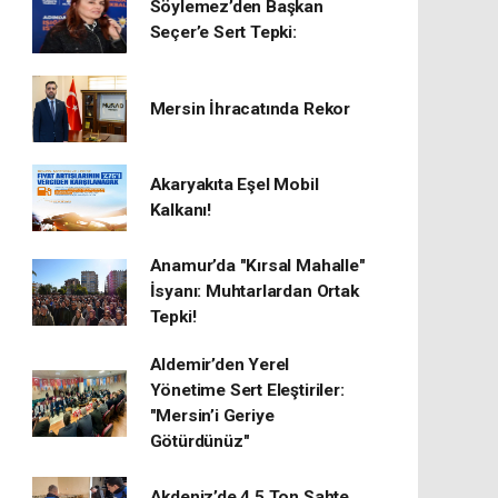
Söylemez’den Başkan
Seçer’e Sert Tepki:
Mersin İhracatında Rekor
​Akaryakıta Eşel Mobil
Kalkanı!
Anamur’da "Kırsal Mahalle"
İsyanı: Muhtarlardan Ortak
Tepki!
Aldemir’den Yerel
Yönetime Sert Eleştiriler:
"Mersin’i Geriye
Götürdünüz"
Akdeniz’de 4,5 Ton Sahte