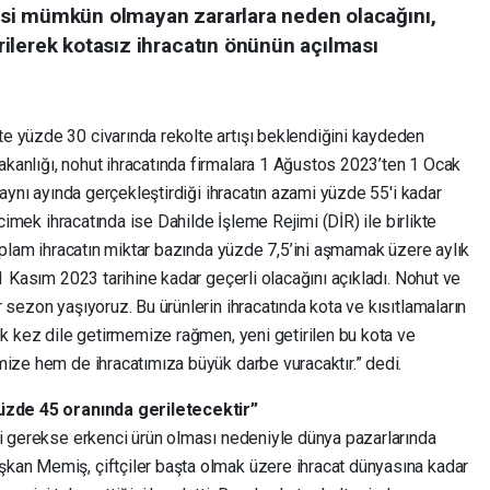
afisi mümkün olmayan zararlara neden olacağını,
ilerek kotasız ihracatın önünün açılması
e yüzde 30 civarında rekolte artışı beklendiğini kaydeden
anlığı, nohut ihracatında firmalara 1 Ağustos 2023’ten 1 Ocak
 aynı ayında gerçekleştirdiği ihracatın azami yüzde 55'i kadar
rcimek ihracatında ise Dahilde İşleme Rejimi (DİR) ile birlikte
toplam ihracatın miktar bazında yüzde 7,5’ini aşmamak üzere aylık
1 Kasım 2023 tarihine kadar geçerli olacağını açıkladı.
Nohut ve
 sezon yaşıyoruz. Bu ürünlerin ihracatında kota ve kısıtlamaların
ok kez dile getirmemize rağmen, yeni getirilen bu kota ve
mize hem de ihracatımıza büyük darbe vuracaktır.” dedi.
yüzde 45 oranında geriletecektir”
si gerekse erkenci ürün olması nedeniyle dünya pazarlarında
kan Memiş, çiftçiler başta olmak üzere ihracat dünyasına kadar