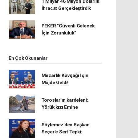
1 Milyar 46 Milyon Dolarlık
İhracat Gerçekleştirdik
PEKER "Güvenli Gelecek
İçin Zorunluluk"
En Çok Okunanlar
Mezarlık Kavşağı İçin
Müjde Geldi!
Toroslar'ın kardeleni:
Yörük kızı Emine
Söylemez’den Başkan
Seçer’e Sert Tepki: