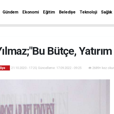
Gündem
Ekonomi
Eğitim
Belediye
Teknoloji
Sağlık
ılmaz;"Bu Bütçe, Yatırım 
21.10.2020 - 17:20, Güncelleme: 17.09.2022 - 09:25
2689+ kez oku
diye