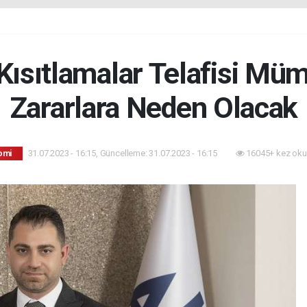
Kısıtlamalar Telafisi M
Zararlara Neden Olacak
31.07.2023 - 16:15, Güncelleme: 31.07.2023 - 16:15
16045+ kez oku
omi