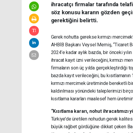
ihracatçı firmalar tarafında tel
söz konusu kararın gözden geçir
gerektiğini belirtti.
Gerek nohutta gerekse kırmızı mercimekt
AHBİB Başkanı Veysel Memiş, “Ticaret Bak
2024’e kadar aylık bazda, bir önceki yılın
ihracat kayıt izni verileceğini, kırmızı me
firmaların son üç yılda gerçekleştirdiği 
bazda kayıt verileceğini, bu kısıtlamanın 
kırmızı mercimek üretiminde bereketli bir
kaldırılması yönündeki taleplerimizi birç
kısıtlama kararları maalesef hem üretimi
“Kısıtlama kararı, nohut ihracatımızı 
Türkiye’de üretilen nohudun gerek kalite
büyük rağbet gördüğüne dikkat çeken Baş