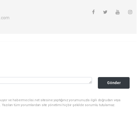
l.com
Gönder
uyor ve habermeclisi.net sitesine yaptığınız yorumunuzla ilgili doğrudan veya
. Yazılan tüm yorumlardan site yönetimi hiçbir şekilde sorumlu tutulamaz.