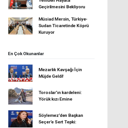
Yeniden Hayata
Geçirilmesini Bekliyoru
Müsiad Mersin, Türkiye-
Sudan Ticaretinde Köprü
Kuruyor
En Çok Okunanlar
Mezarlık Kavşağı İçin
Müjde Geldi!
Toroslar'ın kardeleni:
Yörük kızı Emine
Söylemez’den Başkan
Seçer’e Sert Tepki: