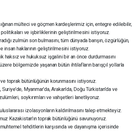
ğınan mülteci ve göçmen kardeşlerimiz için, entegre edilebilir,
politikaları ve işbirliklerinin geliştirilmesini istiyoruz.
radığı zulmün son bulmasını, tüm dünyada barışın, özgürlüğün,
 insan haklarının geliştirilmesini istiyoruz.
k haksız ve hukuksuz işgalini bir an önce durdurmasını
zere bölgemizde yaşanan bütün ihtilafların barışçıl yollarla
i ve toprak bütünlüğünün korunmasını istiyoruz.
da, Suriye’de, Myanmar’da, Arakan’da, Doğu Türkistan’da ve
ulümleri, soykırımları ve vahşetleri lanetliyoruz.
luslararası izolasyonların kaldırılmasını talep etmekteyiz.
umuz Kazakistan'ın toprak bütünlüğünü savunuyoruz.
 muhtemel tehditlerin karşısında ve dayanışma içerisinde