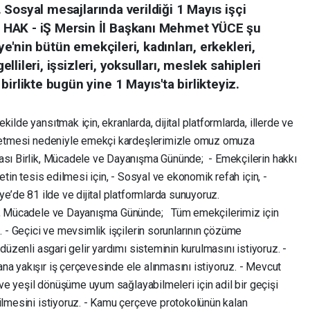
r. Sosyal mesajlarında verildiği 1 Mayıs işçi
HAK - iŞ Mersin İl Başkanı Mehmet YÜCE şu
iye'nin bütün emekçileri, kadınları, erkekleri,
gellileri, işsizleri, yoksulları, meslek sahipleri
irlikte bugün yine 1 Mayıs'ta birlikteyiz.
ilde yansıtmak için, ekranlarda, dijital platformlarda, illerde ve
m etmesi nedeniyle emekçi kardeşlerimizle omuz omuza
rası Birlik, Mücadele ve Dayanışma Gününde; - Emekçilerin hakkı
etin tesis edilmesi için, - Sosyal ve ekonomik refah için, -
iye’de 81 ilde ve dijital platformlarda sunuyoruz.
ik, Mücadele ve Dayanışma Gününde; Tüm emekçilerimiz için
z. - Geçici ve mevsimlik işçilerin sorunlarının çözüme
düzenli asgari gelir yardımı sisteminin kurulmasını istiyoruz. -
na yakışır iş çerçevesinde ele alınmasını istiyoruz. - Mevcut
e ve yeşil dönüşüme uyum sağlayabilmeleri için adil bir geçişi
rilmesini istiyoruz. - Kamu çerçeve protokolünün kalan