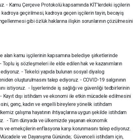
uz. - Kamu Çerçeve Protokolü kapsamında KİT’lerdeki işçilerin
i kadroya geçirilmesi, kadroya geçen işçilerin tayin, becayiş
ngellenmesi gibi özlük haklarına ilişkin sorunlarının çözülmesini
ye alan kamu işçilerinin kapsamına belediye şirketlerinde
. - Toplu iş sözleşmeleri ile elde edilen hak ve kazanımların
ediyoruz. - Tekelci yapıda bulunan sosyal diyalog
yeniden oluşturulmasını talep ediyoruz. - COVID-19 salgınının
nı istiyoruz. - İşyerlerinde iş sağlığı ve güvenliği tedbirlerinin
. - Kayıt dışı istihdam ve ekonomi ile etkin mücadele edilmesini
esini, genç, kadın ve engelli bireylere yönelik istihdam
 Ülkemiz çalışma hayatının ihtiyaçlarına uygun şekilde istihdam
oruz. - Tüm dünyada ve ülkemizde yaşanan ekonomik
ını ve emekçilerin enflasyona karşı korunmasını talep ediyoruz.
k, Mücadele ve Dayanışma Gününde; Güvenceli istihdam için,