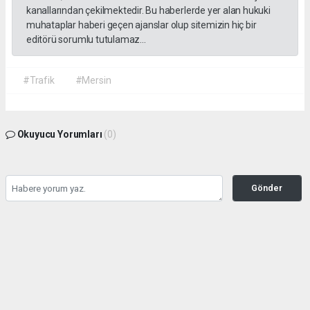
kanallarından çekilmektedir. Bu haberlerde yer alan hukuki
muhataplar haberi geçen ajanslar olup sitemizin hiç bir
editörü sorumlu tutulamaz...
#Trafik
#Mersin
Okuyucu Yorumları
(0)
Gönder
Yorum yazarak Topluluk Kuralları’nı kabul etmiş bulunuyor ve habermeclisi.net
sitesine yaptığınız yorumunuzla ilgili doğrudan veya dolaylı tüm sorumluluğu tek
başınıza üstleniyorsunuz. Yazılan tüm yorumlardan site yönetimi hiçbir şekilde
sorumlu tutulamaz.
Anasayfa
Yaşam