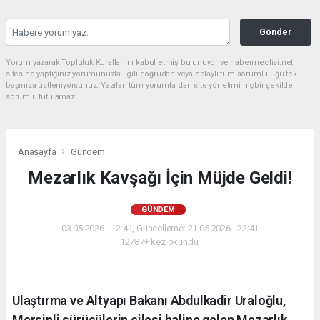
Gönder
Yorum yazarak Topluluk Kuralları’nı kabul etmiş bulunuyor ve habermeclisi.net
sitesine yaptığınız yorumunuzla ilgili doğrudan veya dolaylı tüm sorumluluğu tek
başınıza üstleniyorsunuz. Yazılan tüm yorumlardan site yönetimi hiçbir şekilde
sorumlu tutulamaz.
Anasayfa
Gündem
Mezarlık Kavşağı İçin Müjde Geldi!
GÜNDEM
03.05.2026 - 12:41, Güncelleme: 21.05.2026 - 22:41
12787+ kez okundu.
Ulaştırma ve Altyapı Bakanı Abdulkadir Uraloğlu,
Mersinli sürücülerin çilesi haline gelen Mezarlık