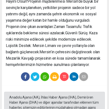
Hayırlı Olsun" ​Projenin müjdelenmesi Mersin’de büyük bir
sevinçle karşılanırken, yetkililer projenin sadece bir yol
yatırımı değil, aynı zamanda şehrin ekonomik ve sosyal
yaşamına değer katan bir hamle olduğunu vurguladı. ​
Projenin öne çıkan avantajları: ​Zaman Tasarrufu: Trafik
ışıklarında bekleme süresi azalacak. ​Güvenli Sürüş: Kaza
riski minimize edilecek şekilde modernize edilecek. ​
Lojistik Destek: Mersin Limanı ve çevre yollarıyla olan
bağlantı güçlenecek. ​Mersin’in çehresini değiştirecek olan
Mezarlık Kavşağı projesinin en kısa sürede tamamlanarak
hemşehrilerimizin hizmetine sunulması planlanıyor.
Anadolu Ajansı (AA), İhlas Haber Ajansı (İHA), Demirören
Haber Ajansı (DHA) ve diğer ajanslar tarafından eklenen tüm
haberler, sitemizin editörlerinin müdahalesi olmadan ajans