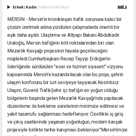
Erkek
|
Kadın
(Haberi Sesli Oku)
MERSİN - Mersin’in kronikleşen trafik sorununa kalıcı bir
çözüm üretmek adına yürütülen çalışmalarda önemli bir
eşik daha aşıldı. Ulaştırma ve Altyapı Bakanı Abdulkadir
Uraloğlu, Mersin trafiğinin kilit noktalarından biri olan
Mezarlık Kavşağı projesinin hayata geçirileceğini
müjdeledi. ​Cumhurbaşkanı Recep Tayyip Erdoğan’ın
liderliğinde sürdürülen "eser ve hizmet siyaseti" vizyonu
kapsamında Mersin’e kazandırılacak olan bu proje, şehrin
ulaşım konforunu bir üst seviyeye taşıyacak. ​Kesintisiz
Ulaşım, Güvenli Trafik ​Şehir içi trafiğin en yoğun olduğu
bölgelerin başında gelen Mezarlık Kavşağı’nda yapılacak
düzenleme ile bekleme sürelerinin minimize edilmesi ve
yakıt tasarrufu sağlanması hedefleniyor. Özellikle iş giriş
ve çıkış saatlerinde yaşanan yoğunluğun, modern kavşak
projesiyle birlikte tarihe karışması bekleniyor. ​"Mersin’imize