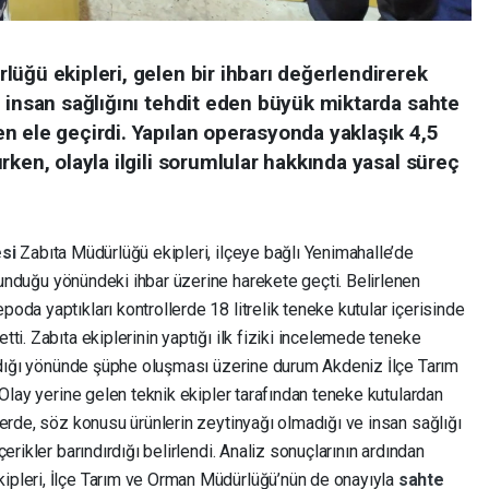
üğü ekipleri, gelen bir ihbarı değerlendirerek
 insan sağlığını tehdit eden büyük miktarda sahte
n ele geçirdi. Yapılan operasyonda yaklaşık 4,5
rken, olayla ilgili sorumlular hakkında yasal süreç
esi
Zabıta Müdürlüğü ekipleri, ilçeye bağlı Yenimahalle’de
unduğu yönündeki ihbar üzerine harekete geçti. Belirlenen
da yaptıkları kontrollerde 18 litrelik teneke kutular içerisinde
ti. Zabıta ekiplerinin yaptığı ilk fiziki incelemede teneke
madığı yönünde şüphe oluşması üzerine durum Akdeniz İlçe Tarım
 Olay yerine gelen teknik ekipler tarafından teneke kutulardan
erde, söz konusu ürünlerin zeytinyağı olmadığı ve insan sağlığı
erikler barındırdığı belirlendi. Analiz sonuçlarının ardından
ipleri, İlçe Tarım ve Orman Müdürlüğü’nün de onayıyla
sahte