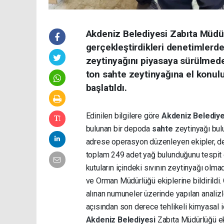
Akdeniz Belediyesi Zabıta Müdürl
gerçekleştirdikleri denetimlerde
zeytinyağını piyasaya sürülmede
ton sahte zeytinyağına el konulu
başlatıldı.
Edinilen bilgilere göre
Akdeniz Belediy
bulunan bir depoda
sahte
zeytinyağı bul
adrese operasyon düzenleyen ekipler, depo
toplam 249 adet yağ bulunduğunu tespit et
kutuların içindeki sıvının zeytinyağı ol
ve Orman Müdürlüğü ekiplerine bildirildi.
alınan numuneler üzerinde yapılan analizl
açısından son derece tehlikeli kimyasal iç
Akdeniz Belediyesi
Zabıta Müdürlüğü ek