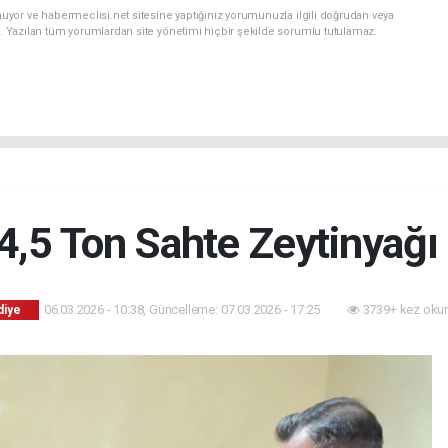
uyor ve habermeclisi.net sitesine yaptığınız yorumunuzla ilgili doğrudan veya
. Yazılan tüm yorumlardan site yönetimi hiçbir şekilde sorumlu tutulamaz.
4,5 Ton Sahte Zeytinyağı E
06.03.2026 - 10:38, Güncelleme: 07.03.2026 - 17:25
3739+ kez oku
diye