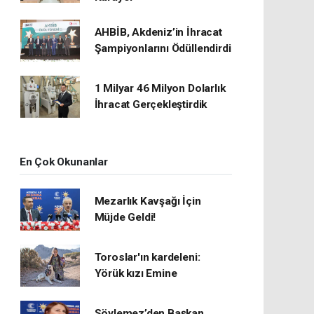
AHBİB, Akdeniz’in İhracat
Şampiyonlarını Ödüllendirdi
1 Milyar 46 Milyon Dolarlık
İhracat Gerçekleştirdik
En Çok Okunanlar
Mezarlık Kavşağı İçin
Müjde Geldi!
Toroslar'ın kardeleni:
Yörük kızı Emine
Söylemez’den Başkan