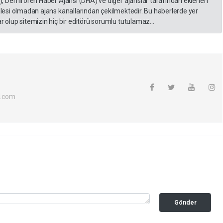
A), Demirören Haber Ajansı (DHA) ve diğer ajanslar tarafından eklenen
lesi olmadan ajans kanallarından çekilmektedir. Bu haberlerde yer
 olup sitemizin hiç bir editörü sorumlu tutulamaz...
l.com
Gönder