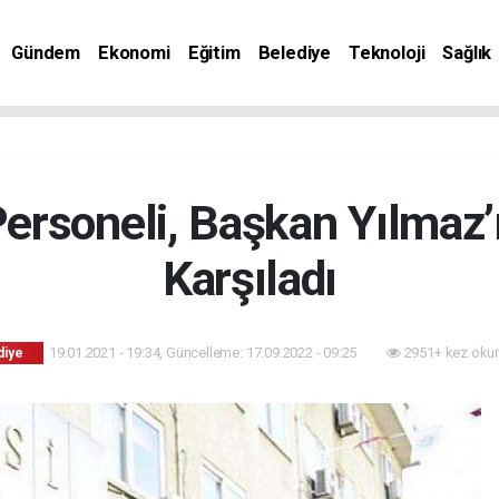
Gündem
Ekonomi
Eğitim
Belediye
Teknoloji
Sağlık
ersoneli, Başkan Yılmaz’ı
Karşıladı
19.01.2021 - 19:34, Güncelleme: 17.09.2022 - 09:25
2951+ kez oku
diye