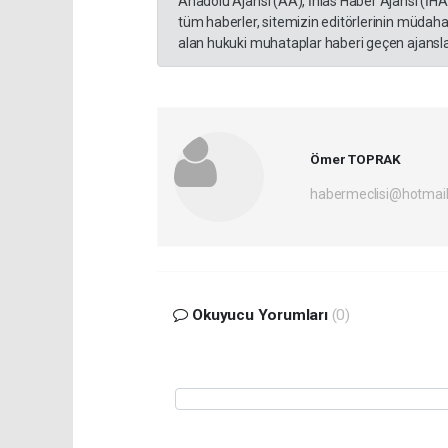
Anadolu Ajansı (AA), İhlas Haber Ajansı (İH
tüm haberler, sitemizin editörlerinin müdaha
alan hukuki muhataplar haberi geçen ajanslar
Ömer TOPRAK
habermeclisi@hotmai
Okuyucu Yorumları
(0)