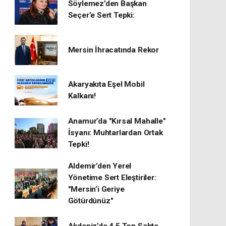
Söylemez’den Başkan
Seçer’e Sert Tepki:
Mersin İhracatında Rekor
​Akaryakıta Eşel Mobil
Kalkanı!
Anamur’da "Kırsal Mahalle"
İsyanı: Muhtarlardan Ortak
Tepki!
Aldemir’den Yerel
Yönetime Sert Eleştiriler:
"Mersin’i Geriye
Götürdünüz"