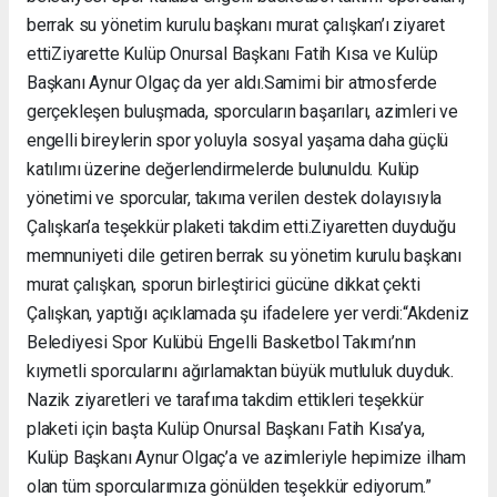
berrak su yönetim kurulu başkanı murat çalışkan’ı ziyaret
etti ​Ziyarette Kulüp Onursal Başkanı Fatih Kısa ve Kulüp
Başkanı Aynur Olgaç da yer aldı. ​Samimi bir atmosferde
gerçekleşen buluşmada, sporcuların başarıları, azimleri ve
engelli bireylerin spor yoluyla sosyal yaşama daha güçlü
katılımı üzerine değerlendirmelerde bulunuldu. Kulüp
yönetimi ve sporcular, takıma verilen destek dolayısıyla
Çalışkan’a teşekkür plaketi takdim etti. ​Ziyaretten duyduğu
memnuniyeti dile getiren berrak su yönetim kurulu başkanı
murat çalışkan, sporun birleştirici gücüne dikkat çekti ​
Çalışkan, yaptığı açıklamada şu ifadelere yer verdi: ​“Akdeniz
Belediyesi Spor Kulübü Engelli Basketbol Takımı’nın
kıymetli sporcularını ağırlamaktan büyük mutluluk duyduk.
Nazik ziyaretleri ve tarafıma takdim ettikleri teşekkür
plaketi için başta Kulüp Onursal Başkanı Fatih Kısa’ya,
Kulüp Başkanı Aynur Olgaç’a ve azimleriyle hepimize ilham
olan tüm sporcularımıza gönülden teşekkür ediyorum.” ​