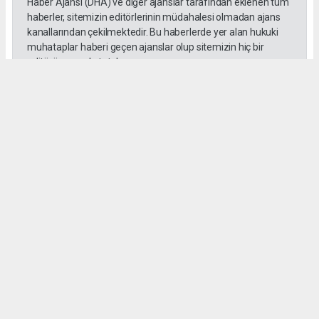
Haber Ajansı (DHA) ve diğer ajanslar tarafından eklenen tüm
haberler, sitemizin editörlerinin müdahalesi olmadan ajans
kanallarından çekilmektedir. Bu haberlerde yer alan hukuki
muhataplar haberi geçen ajanslar olup sitemizin hiç bir
editörü sorumlu tutulamaz...
#toroslar
#yörük kızı
Okuyucu Yorumları
(0)
Gönder
Yorum yazarak Topluluk Kuralları’nı kabul etmiş bulunuyor ve habermeclisi.net
sitesine yaptığınız yorumunuzla ilgili doğrudan veya dolaylı tüm sorumluluğu tek
başınıza üstleniyorsunuz. Yazılan tüm yorumlardan site yönetimi hiçbir şekilde
sorumlu tutulamaz.