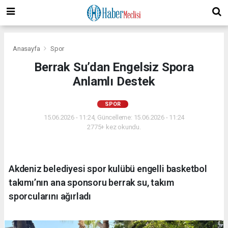
Anasayfa
Spor
​Berrak Su’dan Engelsiz Spora
Anlamlı Destek
SPOR
15.06.2026 - 11:24, Güncelleme: 15.06.2026 - 11:24
2775+ kez okundu.
Akdeniz belediyesi spor kulübü engelli basketbol
takımı’nın ana sponsoru berrak su, takım
sporcularını ağırladı