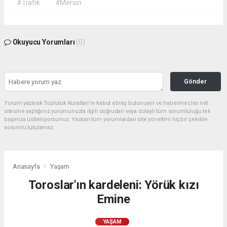
#Trafik
#Mersin
Okuyucu Yorumları
(0)
Gönder
Yorum yazarak Topluluk Kuralları’nı kabul etmiş bulunuyor ve habermeclisi.net
sitesine yaptığınız yorumunuzla ilgili doğrudan veya dolaylı tüm sorumluluğu tek
başınıza üstleniyorsunuz. Yazılan tüm yorumlardan site yönetimi hiçbir şekilde
sorumlu tutulamaz.
Anasayfa
Yaşam
Toroslar'ın kardeleni: Yörük kızı
Emine
YAŞAM