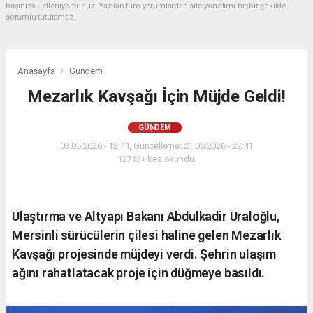
başınıza üstleniyorsunuz. Yazılan tüm yorumlardan site yönetimi hiçbir şekilde
sorumlu tutulamaz.
Anasayfa
Gündem
Mezarlık Kavşağı İçin Müjde Geldi!
GÜNDEM
03.05.2026 - 12:41, Güncelleme: 21.05.2026 - 22:41
12713+ kez okundu.
Ulaştırma ve Altyapı Bakanı Abdulkadir Uraloğlu,
Mersinli sürücülerin çilesi haline gelen Mezarlık
Kavşağı projesinde müjdeyi verdi. Şehrin ulaşım
ağını rahatlatacak proje için düğmeye basıldı.