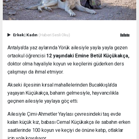
Erkek
|
Kadın
(Haberi Sesli Oku)
Antalya'da yaz aylarında Yörük ailesiyle yayla yayla gezen
ortaokul öğrencisi
12 yaşındaki Emine Betül Küçükakça,
doktor olma hayaliyle koyun ve keçilerini güderken ders
çalışmayı da ihmal etmiyor.
Akseki ilçesinin kırsal mahallelerinden Bucakkışla'da
yaşayan Küçükakça, baharın gelmesiyle, hayvancılıkla
geçinen ailesiyle yaylaya göç etti.
Ailesiyle Çimi-Ahmetler Yaylası çevresindeki taş evde
kalan küçük kız, babası Cemal Küçükakça ile sabahın erken
saatlerinde 100 koyun ve keçiyi de önüne katıp, otlaklar
için yola koyuluyor.