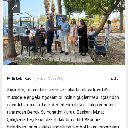
Erkek
|
Kadın
(Haberi Sesli Oku)
Ziyarette, sporcuların azmi ve sahada ortaya koyduğu
mücadele engelsiz yaşam bilincinin güçlenmesi açısından
önemli bir örnek olarak değerlendirilirken, kulüp yönetimi
tarafından Berrak Su Yönetim Kurulu Başkanı Murat
Çalışkan’a teşekkür plaketi takdim edildi. ​Akdeniz
belediyesi spor kulübü engelli basketbol takımı sporcuları,