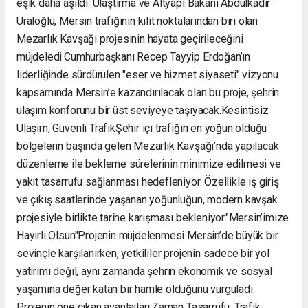
eşik daha aşıldı. Ulaştırma ve Altyapı Bakanı Abdulkadir
Uraloğlu, Mersin trafiğinin kilit noktalarından biri olan
Mezarlık Kavşağı projesinin hayata geçirileceğini
müjdeledi. ​Cumhurbaşkanı Recep Tayyip Erdoğan’ın
liderliğinde sürdürülen "eser ve hizmet siyaseti" vizyonu
kapsamında Mersin’e kazandırılacak olan bu proje, şehrin
ulaşım konforunu bir üst seviyeye taşıyacak. ​Kesintisiz
Ulaşım, Güvenli Trafik ​Şehir içi trafiğin en yoğun olduğu
bölgelerin başında gelen Mezarlık Kavşağı’nda yapılacak
düzenleme ile bekleme sürelerinin minimize edilmesi ve
yakıt tasarrufu sağlanması hedefleniyor. Özellikle iş giriş
ve çıkış saatlerinde yaşanan yoğunluğun, modern kavşak
projesiyle birlikte tarihe karışması bekleniyor. ​"Mersin’imize
Hayırlı Olsun" ​Projenin müjdelenmesi Mersin’de büyük bir
sevinçle karşılanırken, yetkililer projenin sadece bir yol
yatırımı değil, aynı zamanda şehrin ekonomik ve sosyal
yaşamına değer katan bir hamle olduğunu vurguladı. ​
Projenin öne çıkan avantajları: ​Zaman Tasarrufu: Trafik