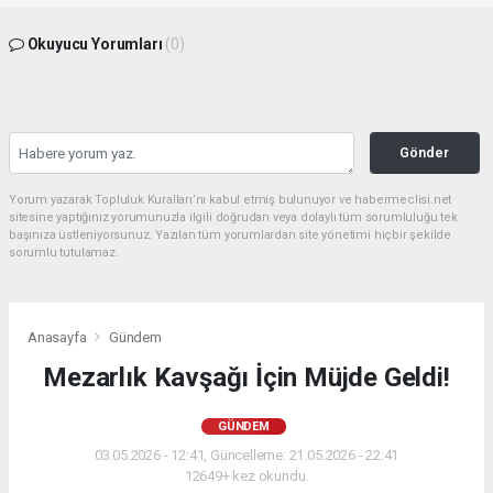
Okuyucu Yorumları
(0)
Gönder
Yorum yazarak Topluluk Kuralları’nı kabul etmiş bulunuyor ve habermeclisi.net
sitesine yaptığınız yorumunuzla ilgili doğrudan veya dolaylı tüm sorumluluğu tek
başınıza üstleniyorsunuz. Yazılan tüm yorumlardan site yönetimi hiçbir şekilde
sorumlu tutulamaz.
Anasayfa
Gündem
Mezarlık Kavşağı İçin Müjde Geldi!
GÜNDEM
03.05.2026 - 12:41, Güncelleme: 21.05.2026 - 22:41
12649+ kez okundu.