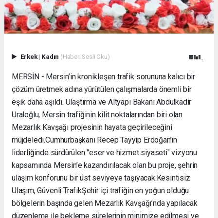
Erkek
|
Kadın
(Haberi Sesli Oku)
MERSİN - Mersin’in kronikleşen trafik sorununa kalıcı bir
çözüm üretmek adına yürütülen çalışmalarda önemli bir
eşik daha aşıldı. Ulaştırma ve Altyapı Bakanı Abdulkadir
Uraloğlu, Mersin trafiğinin kilit noktalarından biri olan
Mezarlık Kavşağı projesinin hayata geçirileceğini
müjdeledi. ​Cumhurbaşkanı Recep Tayyip Erdoğan’ın
liderliğinde sürdürülen "eser ve hizmet siyaseti" vizyonu
kapsamında Mersin’e kazandırılacak olan bu proje, şehrin
ulaşım konforunu bir üst seviyeye taşıyacak. ​Kesintisiz
Ulaşım, Güvenli Trafik ​Şehir içi trafiğin en yoğun olduğu
bölgelerin başında gelen Mezarlık Kavşağı’nda yapılacak
düzenleme ile bekleme sürelerinin minimize edilmesi ve