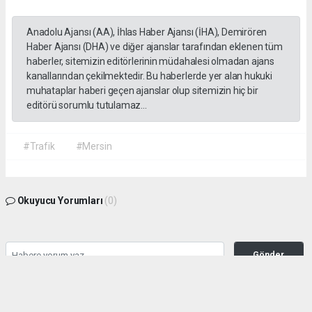
Anadolu Ajansı (AA), İhlas Haber Ajansı (İHA), Demirören
Haber Ajansı (DHA) ve diğer ajanslar tarafından eklenen tüm
haberler, sitemizin editörlerinin müdahalesi olmadan ajans
kanallarından çekilmektedir. Bu haberlerde yer alan hukuki
muhataplar haberi geçen ajanslar olup sitemizin hiç bir
editörü sorumlu tutulamaz...
#Trafik
#Mersin
Okuyucu Yorumları
(0)
Gönder
Yorum yazarak Topluluk Kuralları’nı kabul etmiş bulunuyor ve habermeclisi.net
sitesine yaptığınız yorumunuzla ilgili doğrudan veya dolaylı tüm sorumluluğu tek
başınıza üstleniyorsunuz. Yazılan tüm yorumlardan site yönetimi hiçbir şekilde