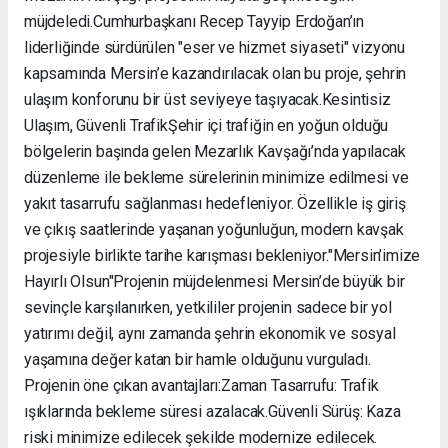
müjdeledi. ​Cumhurbaşkanı Recep Tayyip Erdoğan’ın
liderliğinde sürdürülen "eser ve hizmet siyaseti" vizyonu
kapsamında Mersin’e kazandırılacak olan bu proje, şehrin
ulaşım konforunu bir üst seviyeye taşıyacak. ​Kesintisiz
Ulaşım, Güvenli Trafik ​Şehir içi trafiğin en yoğun olduğu
bölgelerin başında gelen Mezarlık Kavşağı’nda yapılacak
düzenleme ile bekleme sürelerinin minimize edilmesi ve
yakıt tasarrufu sağlanması hedefleniyor. Özellikle iş giriş
ve çıkış saatlerinde yaşanan yoğunluğun, modern kavşak
projesiyle birlikte tarihe karışması bekleniyor. ​"Mersin’imize
Hayırlı Olsun" ​Projenin müjdelenmesi Mersin’de büyük bir
sevinçle karşılanırken, yetkililer projenin sadece bir yol
yatırımı değil, aynı zamanda şehrin ekonomik ve sosyal
yaşamına değer katan bir hamle olduğunu vurguladı. ​
Projenin öne çıkan avantajları: ​Zaman Tasarrufu: Trafik
ışıklarında bekleme süresi azalacak. ​Güvenli Sürüş: Kaza
riski minimize edilecek şekilde modernize edilecek. ​