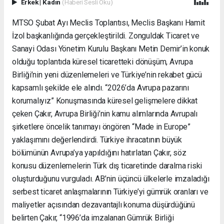
Erkek
|
Kadın
(Haberi Sesli Oku)
MTSO Şubat Ayı Meclis Toplantısı, Meclis Başkanı Hamit
İzol başkanlığında gerçekleştirildi. Zonguldak Ticaret ve
Sanayi Odası Yönetim Kurulu Başkanı Metin Demir’in konuk
olduğu toplantıda küresel ticaretteki dönüşüm, Avrupa
Birliği’nin yeni düzenlemeleri ve Türkiye’nin rekabet gücü
kapsamlı şekilde ele alındı. “2026’da Avrupa pazarını
korumalıyız” Konuşmasında küresel gelişmelere dikkat
çeken Çakır, Avrupa Birliği’nin kamu alımlarında Avrupalı
şirketlere öncelik tanımayı öngören “Made in Europe”
yaklaşımını değerlendirdi. Türkiye ihracatının büyük
bölümünün Avrupa’ya yapıldığını hatırlatan Çakır, söz
konusu düzenlemelerin Türk dış ticaretinde daralma riski
oluşturduğunu vurguladı. AB’nin üçüncü ülkelerle imzaladığı
serbest ticaret anlaşmalarının Türkiye’yi gümrük oranları ve
maliyetler açısından dezavantajlı konuma düşürdüğünü
belirten Çakır, “1996’da imzalanan Gümrük Birliği