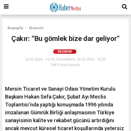
Anasayfa
Ekonomi
Çakır: “Bu gömlek bize dar geliyor”
EKONOMI
26.02.2026 - 16:33, Güncelleme: 26.02.2026 - 16:33
1687+ kez okundu.
Mersin Ticaret ve Sanayi Odası Yönetim Kurulu
Başkanı Hakan Sefa Çakır, Şubat Ayı Meclis
Toplantısı’nda yaptığı konuşmada 1996 yılında
imzalanan Gümrük Birliği anlaşmasının Türkiye
sanayisinin kalite ve rekabet gücünü artırdığını
ancak mevcut küresel ticaret koşullarında yetersiz