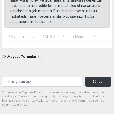
Haber Ajansı (DHA) ve diğer ajanslar tarafından eklenen tüm
haberler, sitemizin editörlerinin müdahalesi olmadan ajans
kanallarından çekilmektedir. Bu haberlerde yer alan hukuki
muhataplar haberi geçen ajanslar olup sitemizin hiç bir
editörü sorumlu tutulamaz...
#Ekonomi
#
#MTSO
#
#Mersin
#
Okuyucu Yorumları
(0)
Gönder
Yorum yazarak Topluluk Kuralları’nı kabul etmiş bulunuyor ve habermeclisi.net
sitesine yaptığınız yorumunuzla ilgili doğrudan veya dolaylı tüm sorumluluğu tek
başınıza üstleniyorsunuz. Yazılan tüm yorumlardan site yönetimi hiçbir şekilde
sorumlu tutulamaz.