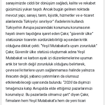
sanayimizde ciddi bir dönüşüm sağladı, kalite ve rekabet
gücümüzü yukarı taşıdı. Ancak bugün gelinen noktada
mevcut yapı; sanayi, tarım, lojistik, hizmetler ve e-ticaret
alanlarında Türkiye’yi sınırlıyor” ifadelerini kullandı.
Türkiye’nin Avrupa pazarındaki konumunu korumasının
hayati önem taşıdığına işaret eden Çakır, “güvenilir ülke”
statüsünün ticaretin sürdürülebilirliği açısından kritik
olduğuna dikkat çekti. “Yeşil Mutabakat’a uyum zorunluluk”
Çakır, Güvenilir ülke statüsü oluşturmak adına Yeşil
Mutabakat ve karbon ayak izi düzenlemelerine uyumun
artık bir tercih değil zorunluluk olduğunu belirterek,
çevresel kriterlere uyum sağlanmaması halinde yalnızca
ihracatın değil, yabancı yatırımların da olumsuz
etkilenebileceği uyarısında bulundu. “2026’da dişimizi
tırnağımıza katıp Avrupa’da elde ettiğimiz pazarlarımızı
korumalıyız. Bu pazarlarda olmamız şart” diyen Çakır,
firmaların hem Yeşil Mutabakat’a hem de yeni ticari