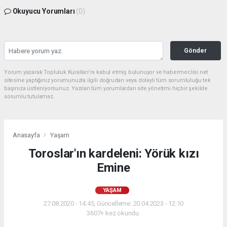
Okuyucu Yorumları
(0)
Gönder
Yorum yazarak Topluluk Kuralları’nı kabul etmiş bulunuyor ve habermeclisi.net
sitesine yaptığınız yorumunuzla ilgili doğrudan veya dolaylı tüm sorumluluğu tek
başınıza üstleniyorsunuz. Yazılan tüm yorumlardan site yönetimi hiçbir şekilde
sorumlu tutulamaz.
Anasayfa
Yaşam
Toroslar'ın kardeleni: Yörük kızı
Emine
YAŞAM
27.08.2020 - 14:45, Güncelleme: 20.04.2023 - 12:10
3607+ kez okundu.