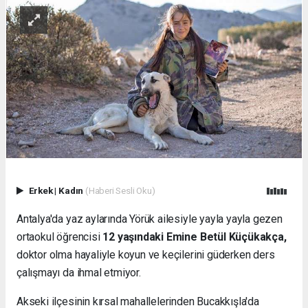
Erkek
|
Kadın
(Haberi Sesli Oku)
Antalya'da yaz aylarında Yörük ailesiyle yayla yayla gezen
ortaokul öğrencisi
12 yaşındaki Emine Betül Küçükakça,
doktor olma hayaliyle koyun ve keçilerini güderken ders
çalışmayı da ihmal etmiyor.
Akseki ilçesinin kırsal mahallelerinden Bucakkışla'da