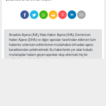
Anadolu Ajansı (AA), İhlas Haber Ajansı (İHA), Demirören
Haber Ajansı (DHA) ve diğer ajanslar tarafından eklenen tüm
haberler, sitemizin editörlerinin müdahalesi olmadan ajans
kanallarından çekilmektedir. Bu haberlerde yer alan hukuki
muhataplar haberi geçen ajanslar olup sitemizin hiç bir
editörü sorumlu tutulamaz...
#toroslar
#yörük kızı
Okuyucu Yorumları
(0)