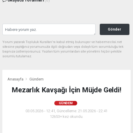
Okuyucu Yorumları
(0)
Gönder
Yorum yazarak Topluluk Kuralları’nı kabul etmiş bulunuyor ve habermeclisi.net
sitesine yaptığınız yorumunuzla ilgili doğrudan veya dolaylı tüm sorumluluğu tek
başınıza üstleniyorsunuz. Yazılan tüm yorumlardan site yönetimi hiçbir şekilde
sorumlu tutulamaz.
Anasayfa
Gündem
Mezarlık Kavşağı İçin Müjde Geldi!
GÜNDEM
03.05.2026 - 12:41, Güncelleme: 21.05.2026 - 22:41
12653+ kez okundu.