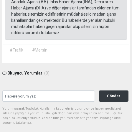
Anadolu Ajansı (AA), İhlas Haber Ajansı (İHA), Demirören
Haber Ajansı (DHA) ve diğer ajanslar tarafından eklenen tüm
haberler, sitemizin editörlerinin müdahalesi olmadan ajans
kanallarından çekilmektedir. Bu haberlerde yer alan hukuki
muhataplar haberi geçen ajanslar olup sitemizin hiç bir
editörü sorumlu tutulamaz...
#Trafik
#Mersin
Okuyucu Yorumları
(0)
Gönder
Yorum yazarak Topluluk Kuralları’nı kabul etmiş bulunuyor ve habermeclisi.net
sitesine yaptığınız yorumunuzla ilgili doğrudan veya dolaylı tüm sorumluluğu tek
başınıza üstleniyorsunuz. Yazılan tüm yorumlardan site yönetimi hiçbir şekilde
sorumlu tutulamaz.