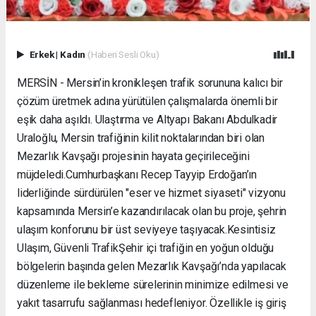
Erkek
|
Kadın
(Haberi Sesli Oku)
MERSİN - Mersin’in kronikleşen trafik sorununa kalıcı bir
çözüm üretmek adına yürütülen çalışmalarda önemli bir
eşik daha aşıldı. Ulaştırma ve Altyapı Bakanı Abdulkadir
Uraloğlu, Mersin trafiğinin kilit noktalarından biri olan
Mezarlık Kavşağı projesinin hayata geçirileceğini
müjdeledi. ​Cumhurbaşkanı Recep Tayyip Erdoğan’ın
liderliğinde sürdürülen "eser ve hizmet siyaseti" vizyonu
kapsamında Mersin’e kazandırılacak olan bu proje, şehrin
ulaşım konforunu bir üst seviyeye taşıyacak. ​Kesintisiz
Ulaşım, Güvenli Trafik ​Şehir içi trafiğin en yoğun olduğu
bölgelerin başında gelen Mezarlık Kavşağı’nda yapılacak
düzenleme ile bekleme sürelerinin minimize edilmesi ve
yakıt tasarrufu sağlanması hedefleniyor. Özellikle iş giriş