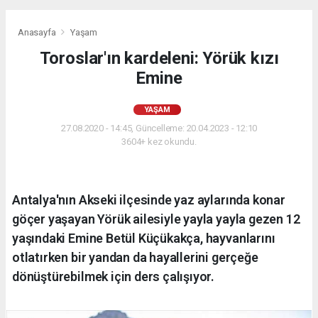
Anasayfa
Yaşam
Toroslar'ın kardeleni: Yörük kızı
Emine
YAŞAM
27.08.2020 - 14:45, Güncelleme: 20.04.2023 - 12:10
3604+ kez okundu.
Antalya'nın Akseki ilçesinde yaz aylarında konar
göçer yaşayan Yörük ailesiyle yayla yayla gezen 12
yaşındaki Emine Betül Küçükakça, hayvanlarını
otlatırken bir yandan da hayallerini gerçeğe
dönüştürebilmek için ders çalışıyor.