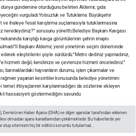
e dünya gündemine oturduğunu belirten Aldemir, gıda
yeceğini vurguladı. ​Yolsuzluk ve Tutuklama: Büyükşehir
 ve ihaleye fesat karıştırma suçlamasıyla tutuklanmasına
z neredeydiniz?" sorusunu yöneltti. ​Belediye Başkanı Kavgası:
mekanında karıştığı kavga görüntülerinin şehrin imajını
Tutulmadı" ​İl Başkanı Aldemir, yerel yönetimin seçim döneminde
a ederek eleştirilerini şöyle sürdürdü: ​"Metro dediniz yapmadınız,
 hizmeti değil, kendinize ve çevrenize hizmeti öncelediniz." ​
si, barınaklardaki hayvanların durumu, işten çıkarmalar ve
a rağmen yaşanan kesintiler konusunda belediye yönetimini
bi temel ihtiyaçlarının karşılanmadığını da sözlerine ekleyen
li hassasiyeti göstermediğini savundu.
A), Demirören Haber Ajansı (DHA) ve diğer ajanslar tarafından eklenen
lesi olmadan ajans kanallarından çekilmektedir. Bu haberlerde yer
 olup sitemizin hiç bir editörü sorumlu tutulamaz...