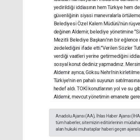
yedirildiği iddiasının hem Türkiye hem d
güvenliğinin siyasi manevralarla örtüleme
Belediyesi Özel Kalem Müdürü'nün rüşvet
değinen Aldemir, belediye yönetimine "Si
Mezitli Belediye Başkanı’nın bir eğlence 
zedelediğini ifade etti. ​"Verilen Sözler 
verdiği vaatleri yerine getirmediğini iddi
sosyal konut dediniz yapmadınız. Mersin’e
Aldemir ayrıca; Göksu Nehri’nin kirletilme
Türkiye’nin en pahalı suyunun satılmasın
hedef aldı. TOKİ konutlarının yol ve su gi
Aldemir, mevcut yönetimin emanete gerek
Anadolu Ajansı (AA), İhlas Haber Ajansı (İH
tüm haberler, sitemizin editörlerinin müdaha
alan hukuki muhataplar haberi geçen ajanslar