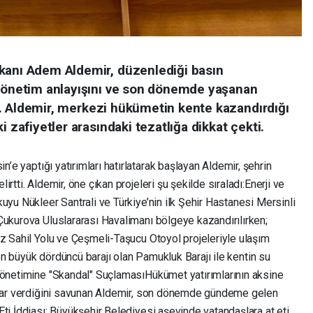
kanı Adem Aldemir, düzenlediği basın
 yönetim anlayışını ve son dönemde yaşanan
rdi. Aldemir, merkezi hükümetin kente kazandırdığı
i zafiyetler arasındaki tezatlığa dikkat çekti.
’e yaptığı yatırımları hatırlatarak başlayan Aldemir, şehrin
tti. Aldemir, öne çıkan projeleri şu şekilde sıraladı: ​Enerji ve
uyu Nükleer Santrali ve Türkiye’nin ilk Şehir Hastanesi Mersinli
 Çukurova Uluslararası Havalimanı bölgeye kazandırılırken;
iz Sahil Yolu ve Çeşmeli-Taşucu Otoyol projeleriyle ulaşım
in en büyük dördüncü barajı olan Pamukluk Barajı ile kentin su
 Yönetimine "Skandal" Suçlaması ​Hükümet yatırımlarının aksine
zarar verdiğini savunan Aldemir, son dönemde gündeme gelen
Eti İddiası: Büyükşehir Belediyesi aşevinde vatandaşlara at eti