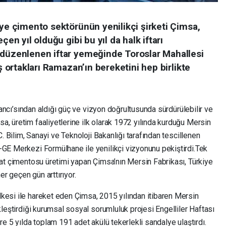
iye çimento sektörünün yenilikçi şirketi Çimsa,
çen yıl olduğu gibi bu yıl da halk iftarı
 düzenlenen iftar yemeğinde Toroslar Mahallesi
iş ortakları Ramazan’ın bereketini hep birlikte
’sından aldığı güç ve vizyon doğrultusunda sürdürülebilir ve
, üretim faaliyetlerine ilk olarak 1972 yılında kurduğu Mersin
C. Bilim, Sanayi ve Teknoloji Bakanlığı tarafından tescillenen
-GE Merkezi Formülhane ile yenilikçi vizyonunu pekiştirdi.Tek
nat çimentosu üretimi yapan Çimsa’nın Mersin Fabrikası, Türkiye
r geçen gün arttırıyor.
kesi ile hareket eden Çimsa, 2015 yılından itibaren Mersin
kleştirdiği kurumsal sosyal sorumluluk projesi Engelliler Haftası
re 5 yılda toplam 191 adet akülü tekerlekli sandalye ulaştırdı.