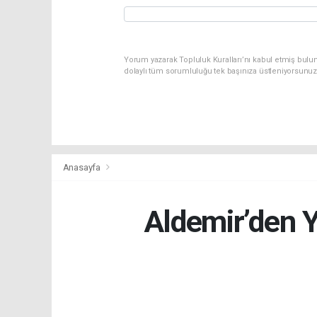
Yorum yazarak Topluluk Kuralları’nı kabul etmiş bulun
dolaylı tüm sorumluluğu tek başınıza üstleniyorsunuz
Anasayfa
Aldemir’den Ye