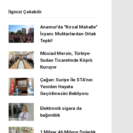
İlginizi Çekebilir
Anamur’da "Kırsal Mahalle"
İsyanı: Muhtarlardan Ortak
Tepki!
Müsiad Mersin, Türkiye-
Sudan Ticaretinde Köprü
Kuruyor
Çağan: Suriye İle STA’nın
Yeniden Hayata
Geçirilmesini Bekliyoru
Elektronik sigara da
bağımlılık
1 Milyar 46 Milyon Dolarlık