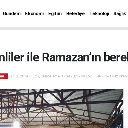
Gündem
Ekonomi
Eğitim
Belediye
Teknoloji
Sağlık
liler ile Ramazan’ın berek
21.05.2019 - 15:27, Güncelleme: 17.09.2022 - 09:25
2767+ kez okun
am