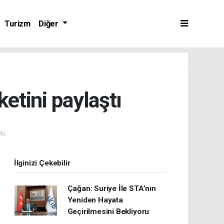
Turizm
Diğer
etini paylaştı
du.
İlginizi Çekebilir
Çağan: Suriye İle STA’nın
Yeniden Hayata
Geçirilmesini Bekliyoru