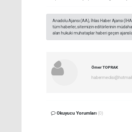
Anadolu Ajansı (AA), İhlas Haber Ajansı (İH
tüm haberler, sitemizin editörlerinin müdaha
alan hukuki muhataplar haberi geçen ajanslar
Ömer TOPRAK
habermeclisi@hotmai
Okuyucu Yorumları
(0)