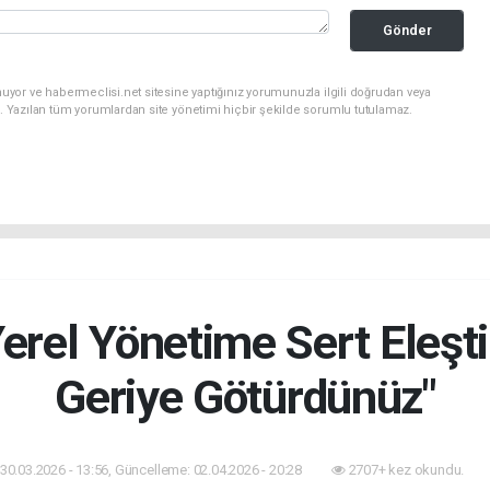
Gönder
uyor ve habermeclisi.net sitesine yaptığınız yorumunuzla ilgili doğrudan veya
. Yazılan tüm yorumlardan site yönetimi hiçbir şekilde sorumlu tutulamaz.
rel Yönetime Sert Eleştir
Geriye Götürdünüz"
30.03.2026 - 13:56, Güncelleme: 02.04.2026 - 20:28
2707+ kez okundu.