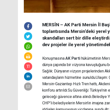
MERSİN – AK Parti Mersin İl Baş
toplantısında Mersin’deki yerel
skandalları sert bir dille eleşti
dev projeler ile yerel yönetimdek
Konuşmasına
AK Parti
hükümetinin Mersin
dünya çapında bir vizyona kavuştuğunu belir
Sağlık: Dünyanın vizyon projelerinden Akk
vatandaşların hizmetine sunuldu. ​Ulaşım:
Mersin-Gaziantep Hızlı Tren hattı, Akden
konforu artırıldı. ​Su Güvenliği: Türkiye’n
geleceği güvence altına alındı. ​Belediye
CHP’li belediyelerin Mersin’in imajına 
iddiaları kamuoyunun vicdanına sundu. ​At 