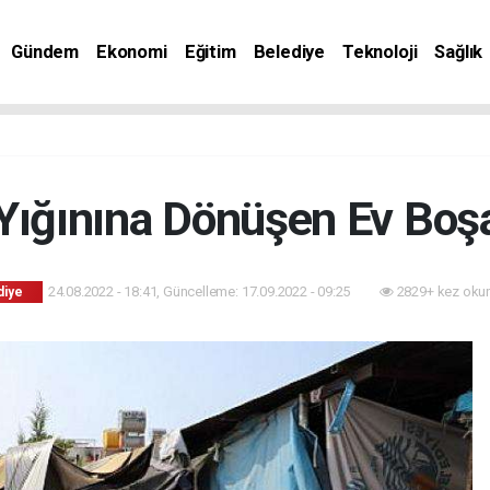
Gündem
Ekonomi
Eğitim
Belediye
Teknoloji
Sağlık
Yığınına Dönüşen Ev Boşal
24.08.2022 - 18:41, Güncelleme: 17.09.2022 - 09:25
2829+ kez oku
diye