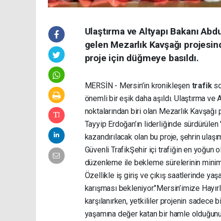
Ulaştırma ve Altyapı Bakanı Abdul
gelen Mezarlık Kavşağı projesind
proje için düğmeye basıldı.
MERSİN - Mersin’in kronikleşen
trafik
so
önemli bir eşik daha aşıldı. Ulaştırma ve 
noktalarından biri olan Mezarlık Kavşağı 
Tayyip Erdoğan’ın liderliğinde sürdürüle
kazandırılacak olan bu proje, şehrin ulaşı
Güvenli Trafik ​Şehir içi trafiğin en yoğu
düzenleme ile bekleme sürelerinin minim
Özellikle iş giriş ve çıkış saatlerinde ya
karışması bekleniyor. ​"Mersin’imize Hayı
karşılanırken, yetkililer projenin sadece 
yaşamına değer katan bir hamle olduğunu vu