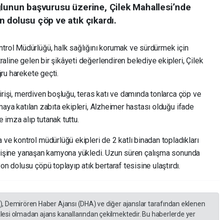
ğlunun başvurusu üzerine, Çilek Mahallesi’nde
 dolusu çöp ve atık çıkardı.
rol Müdürlüğü, halk sağlığını korumak ve sürdürmek için
aline gelen bir şikâyeti değerlendiren belediye ekipleri, Çilek
ğru harekete geçti.
girişi, merdiven boşluğu, teras katı ve damında tonlarca çöp ve
şmaya katılan zabıta ekipleri, Alzheimer hastası olduğu ifade
 imza alıp tutanak tuttu.
e kontrol müdürlüğü ekipleri de 2 katlı binadan topladıkları
 girişine yanaşan kamyona yükledi. Uzun süren çalışma sonunda
 dolusu çöpü toplayıp atık bertaraf tesisine ulaştırdı.
A), Demirören Haber Ajansı (DHA) ve diğer ajanslar tarafından eklenen
lesi olmadan ajans kanallarından çekilmektedir. Bu haberlerde yer