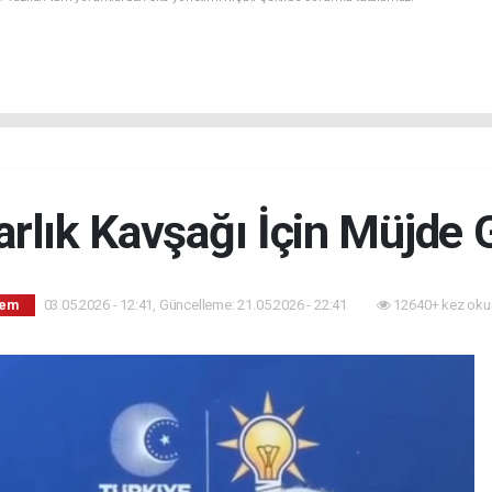
rlık Kavşağı İçin Müjde G
03.05.2026 - 12:41, Güncelleme: 21.05.2026 - 22:41
12640+ kez oku
dem