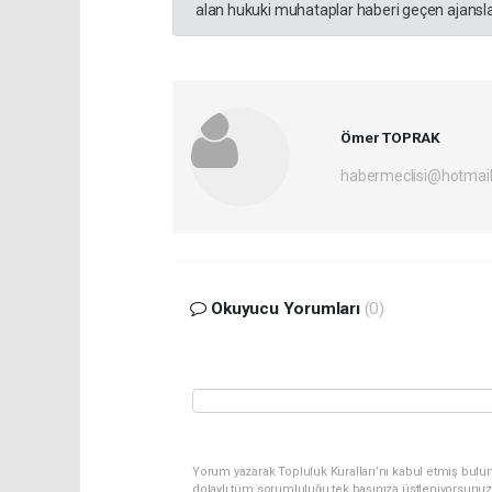
alan hukuki muhataplar haberi geçen ajanslar
Ömer TOPRAK
habermeclisi@hotmai
Okuyucu Yorumları
(0)
Yorum yazarak Topluluk Kuralları’nı kabul etmiş bulun
dolaylı tüm sorumluluğu tek başınıza üstleniyorsunuz