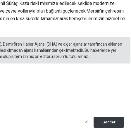
venli Sürüş: Kaza riski minimize edilecek şekilde modernize
ve çevre yollarıyla olan bağlantı güçlenecek. ​Mersin’in çehresini
esinin en kısa sürede tamamlanarak hemşehrilerimizin hizmetine
A), Demirören Haber Ajansı (DHA) ve diğer ajanslar tarafından eklenen
lesi olmadan ajans kanallarından çekilmektedir. Bu haberlerde yer
 olup sitemizin hiç bir editörü sorumlu tutulamaz...
Gönder