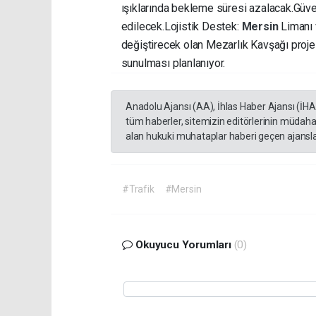
ışıklarında bekleme süresi azalacak. ​Gü
edilecek. ​Lojistik Destek:
Mersin
Limanı 
değiştirecek olan Mezarlık Kavşağı proj
sunulması planlanıyor.
Anadolu Ajansı (AA), İhlas Haber Ajansı (İH
tüm haberler, sitemizin editörlerinin müdaha
alan hukuki muhataplar haberi geçen ajanslar
#Trafik
#Mersin
Okuyucu Yorumları
(0)