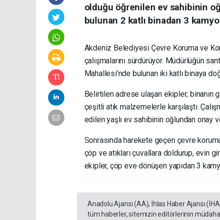
olduğu öğrenilen ev sahibinin o
bulunan 2 katlı binadan 3 kamyon
Akdeniz Belediyesi Çevre Koruma ve Kont
çalışmalarını sürdürüyor. Müdürlüğün santr
Mahallesi’nde bulunan iki katlı binaya do
Belirtilen adrese ulaşan ekipler; binanın 
çeşitli atık malzemelerle karşılaştı. Çalı
edilen yaşlı ev sahibinin oğlundan onay ve
Sonrasında harekete geçen çevre koruma v
çöp ve atıkları çuvallara doldurup, evin
ekipler, çöp eve dönüşen yapıdan 3 kamyon
Anadolu Ajansı (AA), İhlas Haber Ajansı (İH
tüm haberler, sitemizin editörlerinin müdaha