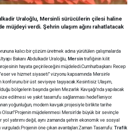
kadir Uraloğlu, Mersinli sürücülerin çilesi haline
e müjdeyi verdi. Şehrin ulaşım ağını rahatlatacak
rununa kalıcı bir çözüm üretmek adına yürütülen çalışmalarda
Altyapı Bakanı Abdulkadir Uraloğlu,
Mersin
trafiğinin kilit
projesinin hayata geçirileceğini müjdeledi. ​Cumhurbaşkanı Recep
n "eser ve hizmet siyaseti" vizyonu kapsamında Mersin’e
m konforunu bir üst seviyeye taşıyacak. ​Kesintisiz Ulaşım,
n olduğu bölgelerin başında gelen Mezarlık Kavşağı’nda yapılacak
ize edilmesi ve yakıt tasarrufu sağlanması hedefleniyor.
şanan yoğunluğun, modern kavşak projesiyle birlikte tarihe
rlı Olsun" ​Projenin müjdelenmesi Mersin’de büyük bir sevinçle
bir yol yatırımı değil, aynı zamanda şehrin ekonomik ve sosyal
rguladı. ​Projenin öne çıkan avantajları: ​Zaman Tasarrufu:
Trafik