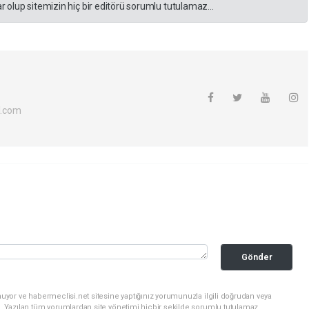
 olup sitemizin hiç bir editörü sorumlu tutulamaz...
l.com
Gönder
uyor ve habermeclisi.net sitesine yaptığınız yorumunuzla ilgili doğrudan veya
. Yazılan tüm yorumlardan site yönetimi hiçbir şekilde sorumlu tutulamaz.