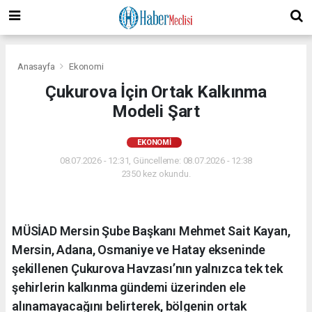
Anasayfa
Ekonomi
​Çukurova İçin Ortak Kalkınma
Modeli Şart
EKONOMI
08.07.2026 - 12:31, Güncelleme: 08.07.2026 - 12:38
2350 kez okundu.
MÜSİAD Mersin Şube Başkanı Mehmet Sait Kayan,
Mersin, Adana, Osmaniye ve Hatay ekseninde
şekillenen Çukurova Havzası’nın yalnızca tek tek
şehirlerin kalkınma gündemi üzerinden ele
alınamayacağını belirterek, bölgenin ortak