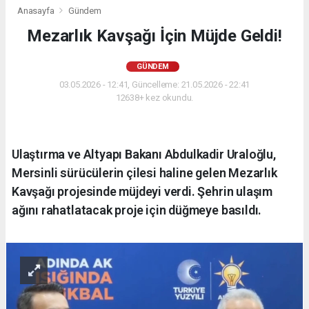
Anasayfa
Gündem
Mezarlık Kavşağı İçin Müjde Geldi!
GÜNDEM
03.05.2026 - 12:41, Güncelleme: 21.05.2026 - 22:41
12638+ kez okundu.
Ulaştırma ve Altyapı Bakanı Abdulkadir Uraloğlu,
Mersinli sürücülerin çilesi haline gelen Mezarlık
Kavşağı projesinde müjdeyi verdi. Şehrin ulaşım
ağını rahatlatacak proje için düğmeye basıldı.