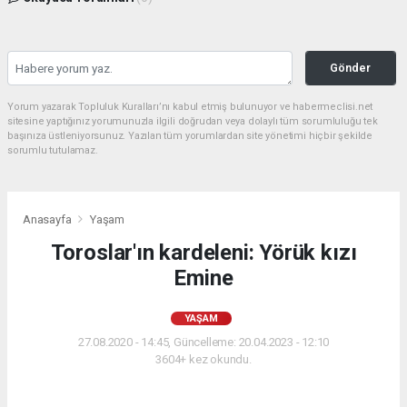
Gönder
Yorum yazarak Topluluk Kuralları’nı kabul etmiş bulunuyor ve habermeclisi.net
sitesine yaptığınız yorumunuzla ilgili doğrudan veya dolaylı tüm sorumluluğu tek
başınıza üstleniyorsunuz. Yazılan tüm yorumlardan site yönetimi hiçbir şekilde
sorumlu tutulamaz.
Anasayfa
Yaşam
Toroslar'ın kardeleni: Yörük kızı
Emine
YAŞAM
27.08.2020 - 14:45, Güncelleme: 20.04.2023 - 12:10
3604+ kez okundu.