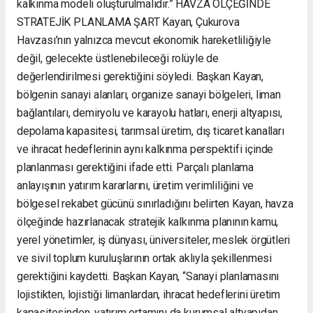
kalkınma modeli oluşturulmalıdır.” HAVZA ÖLÇEĞİNDE
STRATEJİK PLANLAMA ŞART Kayan, Çukurova
Havzası’nın yalnızca mevcut ekonomik hareketliliğiyle
değil, gelecekte üstlenebileceği rolüyle de
değerlendirilmesi gerektiğini söyledi. Başkan Kayan,
bölgenin sanayi alanları, organize sanayi bölgeleri, liman
bağlantıları, demiryolu ve karayolu hatları, enerji altyapısı,
depolama kapasitesi, tarımsal üretim, dış ticaret kanalları
ve ihracat hedeflerinin aynı kalkınma perspektifi içinde
planlanması gerektiğini ifade etti. Parçalı planlama
anlayışının yatırım kararlarını, üretim verimliliğini ve
bölgesel rekabet gücünü sınırladığını belirten Kayan, havza
ölçeğinde hazırlanacak stratejik kalkınma planının kamu,
yerel yönetimler, iş dünyası, üniversiteler, meslek örgütleri
ve sivil toplum kuruluşlarının ortak aklıyla şekillenmesi
gerektiğini kaydetti. Başkan Kayan, “Sanayi planlamasını
lojistikten, lojistiği limanlardan, ihracat hedeflerini üretim
kapasitesinden, yatırım ortamını da kurumsal altyapıdan