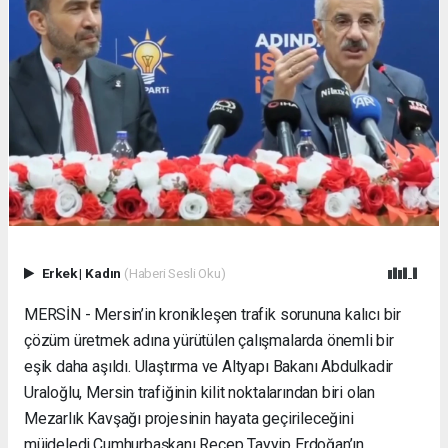
Erkek
|
Kadın
(Haberi Sesli Oku)
MERSİN - Mersin’in kronikleşen trafik sorununa kalıcı bir
çözüm üretmek adına yürütülen çalışmalarda önemli bir
eşik daha aşıldı. Ulaştırma ve Altyapı Bakanı Abdulkadir
Uraloğlu, Mersin trafiğinin kilit noktalarından biri olan
Mezarlık Kavşağı projesinin hayata geçirileceğini
müjdeledi. ​Cumhurbaşkanı Recep Tayyip Erdoğan’ın