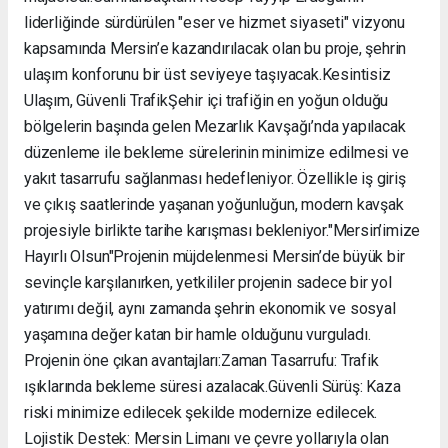
liderliğinde sürdürülen "eser ve hizmet siyaseti" vizyonu
kapsamında Mersin’e kazandırılacak olan bu proje, şehrin
ulaşım konforunu bir üst seviyeye taşıyacak. ​Kesintisiz
Ulaşım, Güvenli Trafik ​Şehir içi trafiğin en yoğun olduğu
bölgelerin başında gelen Mezarlık Kavşağı’nda yapılacak
düzenleme ile bekleme sürelerinin minimize edilmesi ve
yakıt tasarrufu sağlanması hedefleniyor. Özellikle iş giriş
ve çıkış saatlerinde yaşanan yoğunluğun, modern kavşak
projesiyle birlikte tarihe karışması bekleniyor. ​"Mersin’imize
Hayırlı Olsun" ​Projenin müjdelenmesi Mersin’de büyük bir
sevinçle karşılanırken, yetkililer projenin sadece bir yol
yatırımı değil, aynı zamanda şehrin ekonomik ve sosyal
yaşamına değer katan bir hamle olduğunu vurguladı. ​
Projenin öne çıkan avantajları: ​Zaman Tasarrufu: Trafik
ışıklarında bekleme süresi azalacak. ​Güvenli Sürüş: Kaza
riski minimize edilecek şekilde modernize edilecek. ​
Lojistik Destek: Mersin Limanı ve çevre yollarıyla olan