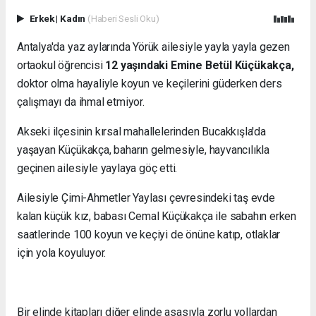
Erkek
|
Kadın
(Haberi Sesli Oku)
Antalya'da yaz aylarında Yörük ailesiyle yayla yayla gezen
ortaokul öğrencisi
12 yaşındaki Emine Betül Küçükakça,
doktor olma hayaliyle koyun ve keçilerini güderken ders
çalışmayı da ihmal etmiyor.
Akseki ilçesinin kırsal mahallelerinden Bucakkışla'da
yaşayan Küçükakça, baharın gelmesiyle, hayvancılıkla
geçinen ailesiyle yaylaya göç etti.
Ailesiyle Çimi-Ahmetler Yaylası çevresindeki taş evde
kalan küçük kız, babası Cemal Küçükakça ile sabahın erken
saatlerinde 100 koyun ve keçiyi de önüne katıp, otlaklar
için yola koyuluyor.
Bir elinde kitapları diğer elinde asasıyla zorlu yollardan