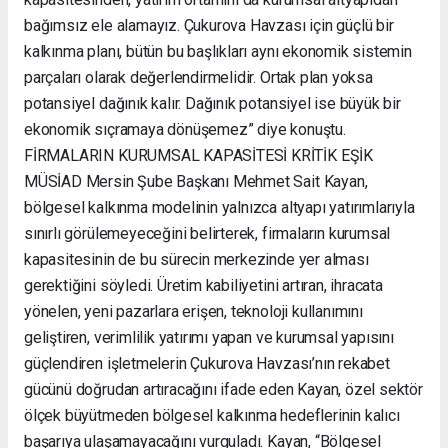
bağımsız ele alamayız. Çukurova Havzası için güçlü bir
kalkınma planı, bütün bu başlıkları aynı ekonomik sistemin
parçaları olarak değerlendirmelidir. Ortak plan yoksa
potansiyel dağınık kalır. Dağınık potansiyel ise büyük bir
ekonomik sıçramaya dönüşemez” diye konuştu.
FİRMALARIN KURUMSAL KAPASİTESİ KRİTİK EŞİK
MÜSİAD Mersin Şube Başkanı Mehmet Sait Kayan,
bölgesel kalkınma modelinin yalnızca altyapı yatırımlarıyla
sınırlı görülemeyeceğini belirterek, firmaların kurumsal
kapasitesinin de bu sürecin merkezinde yer alması
gerektiğini söyledi. Üretim kabiliyetini artıran, ihracata
yönelen, yeni pazarlara erişen, teknoloji kullanımını
geliştiren, verimlilik yatırımı yapan ve kurumsal yapısını
güçlendiren işletmelerin Çukurova Havzası’nın rekabet
gücünü doğrudan artıracağını ifade eden Kayan, özel sektör
ölçek büyütmeden bölgesel kalkınma hedeflerinin kalıcı
başarıya ulaşamayacağını vurguladı. Kayan, “Bölgesel