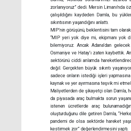
zorlanıyoruz” dedi. Mersin Limanı’nda öz
çalışıldığını kaydeden Damla, bu yükl
sıkıntısının yaşandığını anlattı.
MIP’nin görüşünü, beklentisini tam olara
“MIP yeri yok diye mi, ekipmanı yok di
bilemiyoruz. Ancak Adana’dan gelecek yü
Osmaniye ve Hatay’ı zaten kaybettik. An
sektörünü ciddi anlamda hareketlendirec
değil. Gerçekten büyük sıkıntı yaşanıyo
sadece onların istediği işleri yapmasın
kaynak ve yer ayırmasına teşvik mi etmel
Maliyetlerden de şikayetçi olan Damla, h
da piyasada araç bulmakta sorun yaşandığ
istenen ücretlerde araç bulunamadığı
oluşturduğunu dile getiren Damla, “Herk
pandemi de olsa sektörde hareket yaş
kestirmek zor” değerlendirmesini yaptı.