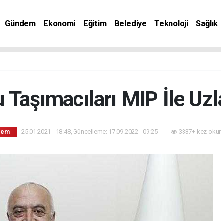
Gündem
Ekonomi
Eğitim
Belediye
Teknoloji
Sağlık
 Taşımacıları MIP İle Uzla
25.01.2021 - 18:48, Güncelleme: 17.09.2022 - 09:25
3337+ kez oku
dem