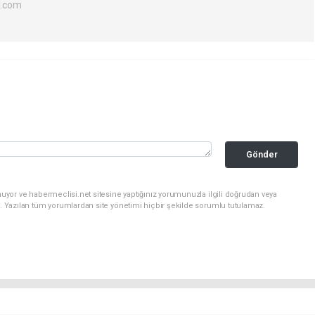
l.com
Gönder
uyor ve habermeclisi.net sitesine yaptığınız yorumunuzla ilgili doğrudan veya
. Yazılan tüm yorumlardan site yönetimi hiçbir şekilde sorumlu tutulamaz.