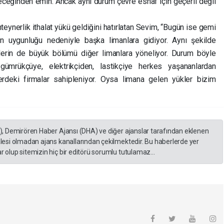
ileceğinden emin. Ancak aynı durum çevre esnaf için geçerli değil
eynerlik ithalat yükü geldiğini hatırlatan Sevim, “Bugün ise gemi
ların uygunluğu nedeniyle başka limanlara gidiyor. Aynı şekilde
rin de büyük bölümü diğer limanlara yöneliyor. Durum böyle
ümrükçüye, elektrikçiden, lastikçiye herkes yaşananlardan
lerdeki firmalar sahipleniyor. Oysa limana gelen yükler bizim
A), Demirören Haber Ajansı (DHA) ve diğer ajanslar tarafından eklenen
lesi olmadan ajans kanallarından çekilmektedir. Bu haberlerde yer
 olup sitemizin hiç bir editörü sorumlu tutulamaz...