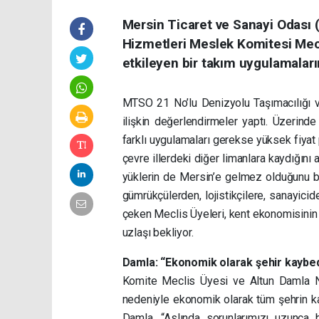
Mersin Ticaret ve Sanayi Odası 
Hizmetleri Meslek Komitesi Meclis
etkileyen bir takım uygulamaları
MTSO 21 No’lu Denizyolu Taşımacılığı 
ilişkin değerlendirmeler yaptı. Üzerinde
farklı uygulamaları gerekse yüksek fiyat 
çevre illerdeki diğer limanlara kaydığını
yüklerin de Mersin’e gelmez olduğunu bil
gümrükçülerden, lojistikçilere, sanayici
çeken Meclis Üyeleri, kent ekonomisinin 
uzlaşı bekliyor.
Damla: “Ekonomik olarak şehir kaybe
Komite Meclis Üyesi ve Altun Damla Na
nedeniyle ekonomik olarak tüm şehrin kayb
Damla, “Aslında sorunlarımızı uzunca 