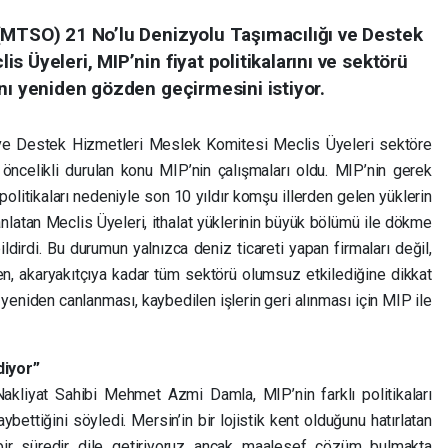
(MTSO) 21 No’lu Denizyolu Taşımacılığı ve Destek
 Üyeleri, MIP’nin fiyat politikalarını ve sektörü
nı yeniden gözden geçirmesini istiyor.
ve Destek Hizmetleri Meslek Komitesi Meclis Üyeleri sektöre
 öncelikli durulan konu MIP’nin çalışmaları oldu. MIP’nin gerek
politikaları nedeniyle son 10 yıldır komşu illerden gelen yüklerin
 anlatan Meclis Üyeleri, ithalat yüklerinin büyük bölümü ile dökme
dirdi. Bu durumun yalnızca deniz ticareti yapan firmaları değil,
den, akaryakıtçıya kadar tüm sektörü olumsuz etkilediğine dikkat
yeniden canlanması, kaybedilen işlerin geri alınması için MIP ile
diyor”
kliyat Sahibi Mehmet Azmi Damla, MIP’nin farklı politikaları
ettiğini söyledi. Mersin’in bir lojistik kent olduğunu hatırlatan
bir süredir dile getiriyoruz ancak maalesef çözüm bulmakta