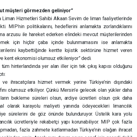
ut müşteri görmezden geliniyor”
iman Hizmetleri Sahibi Alkaan Sevim de liman faaliyetlerinde
ti. MIP’nin politikalarını, hedeflerini anlamakta zorlandıklarını
ma arzusu ile hareket ederken elindeki mevcut müşterilerinden
memek için hiçbir çaba içinde bulunmamasını ise anlamakta
rilerini kaybettiğinde kentte lojistik sektörüne hizmet veren
 ve kent ekonomisi olumsuz etkileniyor” dedi.
tüm hinterlandında yer alan iller için tek çıkış kapısı olduğunu
ptı:
t ve ihracatçılara hizmet vermek yerine Türkiye’nin dışındaki
ını olumsuz etkiliyor. Çünkü Mersin’e gelecek olan yükler daha
nların bekleme süreleri olsun, ardiye ücretleri olsun çok daha
l olarak karayolu maliyeti yanında ödeyecekleri limancılık
ardiye sürelerini de göz önünde bulunduruyor. Üstelik kara yolu
ncılık ücretleriyle rekabetçi yapı korunabiliyor. MIP çok fazla
apmadan, fazla zahmete katlanmadan Türkiye’nin olağan ihracat