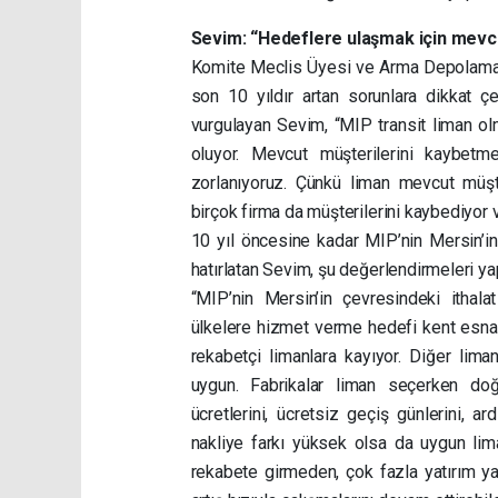
Sevim: “Hedeflere ulaşmak için mevc
Komite Meclis Üyesi ve Arma Depolama L
son 10 yıldır artan sorunlara dikkat çek
vurgulayan Sevim, “MIP transit liman ol
oluyor. Mevcut müşterilerini kaybet
zorlanıyoruz. Çünkü liman mevcut müşte
birçok firma da müşterilerini kaybediyor
10 yıl öncesine kadar MIP’nin Mersin’in 
hatırlatan Sevim, şu değerlendirmeleri ya
“MIP’nin Mersin’in çevresindeki ithala
ülkelere hizmet verme hedefi kent esnaf
rekabetçi limanlara kayıyor. Diğer lima
uygun. Fabrikalar liman seçerken doğa
ücretlerini, ücretsiz geçiş günlerini, 
nakliye farkı yüksek olsa da uygun lima
rekabete girmeden, çok fazla yatırım y