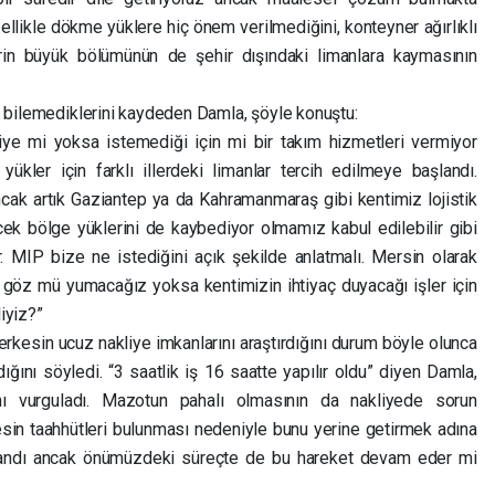
ellikle dökme yüklere hiç önem verilmediğini, konteyner ağırlıklı
erin büyük bölümünün de şehir dışındaki limanlara kaymasının
k bilemediklerini kaydeden Damla, şöyle konuştu:
ye mi yoksa istemediği için mi bir takım hizmetleri vermiyor
kler için farklı illerdeki limanlar tercih edilmeye başlandı.
cak artık Gaziantep ya da Kahramanmaraş gibi kentimiz lojistik
ek bölge yüklerini de kaybediyor olmamız kabul edilebilir gibi
r. MIP bize ne istediğini açık şekilde anlatmalı. Mersin olarak
a göz mü yumacağız yoksa kentimizin ihtiyaç duyacağı işler için
iyiz?”
erkesin ucuz nakliye imkanlarını araştırdığını durum böyle olunca
ını söyledi. “3 saatlik iş 16 saatte yapılır oldu” diyen Damla,
nı vurguladı. Mazotun pahalı olmasının da nakliyede sorun
esin taahhütleri bulunması nedeniyle bunu yerine getirmek adına
andı ancak önümüzdeki süreçte de bu hareket devam eder mi