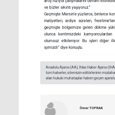
artış hızıyla çalışmalarını devam ettireb
ve bizler sıkıntı yaşıyoruz.”
Geçmişte Mersin’e yüzlerce, binlerce kont
maliyetleri, ardiye süreleri, freetime’
geçmişte bölgemize gelen dökme yükle
olunca kentimizdeki kamyonculardan g
olumsuz etkileniyor. Bu işleri diğer il
işimizdi” diye konuştu.
Anadolu Ajansı (AA), İhlas Haber Ajansı (İH
tüm haberler, sitemizin editörlerinin müdaha
alan hukuki muhataplar haberi geçen ajanslar
Ömer TOPRAK