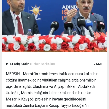
Erkek
|
Kadın
(Haberi Sesli Oku)
MERSİN - Mersin’in kronikleşen trafik sorununa kalıcı bir
çözüm üretmek adına yürütülen çalışmalarda önemli bir
eşik daha aşıldı. Ulaştırma ve Altyapı Bakanı Abdulkadir
Uraloğlu, Mersin trafiğinin kilit noktalarından biri olan
Mezarlık Kavşağı projesinin hayata geçirileceğini
müjdeledi. ​Cumhurbaşkanı Recep Tayyip Erdoğan’ın