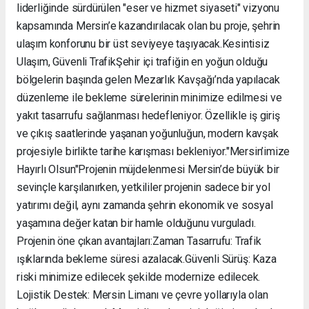
liderliğinde sürdürülen "eser ve hizmet siyaseti" vizyonu
kapsamında Mersin’e kazandırılacak olan bu proje, şehrin
ulaşım konforunu bir üst seviyeye taşıyacak. ​Kesintisiz
Ulaşım, Güvenli Trafik ​Şehir içi trafiğin en yoğun olduğu
bölgelerin başında gelen Mezarlık Kavşağı’nda yapılacak
düzenleme ile bekleme sürelerinin minimize edilmesi ve
yakıt tasarrufu sağlanması hedefleniyor. Özellikle iş giriş
ve çıkış saatlerinde yaşanan yoğunluğun, modern kavşak
projesiyle birlikte tarihe karışması bekleniyor. ​"Mersin’imize
Hayırlı Olsun" ​Projenin müjdelenmesi Mersin’de büyük bir
sevinçle karşılanırken, yetkililer projenin sadece bir yol
yatırımı değil, aynı zamanda şehrin ekonomik ve sosyal
yaşamına değer katan bir hamle olduğunu vurguladı. ​
Projenin öne çıkan avantajları: ​Zaman Tasarrufu: Trafik
ışıklarında bekleme süresi azalacak. ​Güvenli Sürüş: Kaza
riski minimize edilecek şekilde modernize edilecek. ​
Lojistik Destek: Mersin Limanı ve çevre yollarıyla olan