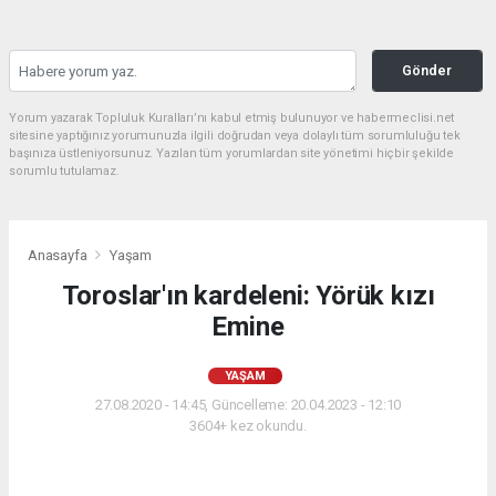
Gönder
Yorum yazarak Topluluk Kuralları’nı kabul etmiş bulunuyor ve habermeclisi.net
sitesine yaptığınız yorumunuzla ilgili doğrudan veya dolaylı tüm sorumluluğu tek
başınıza üstleniyorsunuz. Yazılan tüm yorumlardan site yönetimi hiçbir şekilde
sorumlu tutulamaz.
Anasayfa
Yaşam
Toroslar'ın kardeleni: Yörük kızı
Emine
YAŞAM
27.08.2020 - 14:45, Güncelleme: 20.04.2023 - 12:10
3604+ kez okundu.