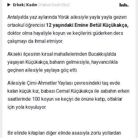
Erkek
|
Kadın
(Haberi Sesli Oku)
Antalya'da yaz aylarında Yörük ailesiyle yayla yayla gezen
ortaokul öğrencisi
12 yaşındaki Emine Betül Küçükakça,
doktor olma hayaliyle koyun ve keçilerini güderken ders
çalışmayı da ihmal etmiyor.
Akseki ilçesinin kırsal mahallelerinden Bucakkışla'da
yaşayan Küçükakça, baharın gelmesiyle, hayvancılıkla
geçinen ailesiyle yaylaya göç etti.
Ailesiyle Çimi-Ahmetler Yaylası çevresindeki taş evde
kalan küçük kız, babası Cemal Küçükakça ile sabahın erken
saatlerinde 100 koyun ve keçiyi de önüne katıp, otlaklar
için yola koyuluyor.
Bir elinde kitapları diğer elinde asasıyla zorlu yollardan