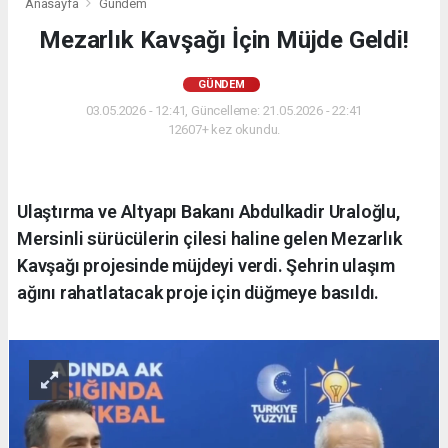
Anasayfa
Gündem
Mezarlık Kavşağı İçin Müjde Geldi!
GÜNDEM
03.05.2026 - 12:41, Güncelleme: 21.05.2026 - 22:41
12607+ kez okundu.
Ulaştırma ve Altyapı Bakanı Abdulkadir Uraloğlu,
Mersinli sürücülerin çilesi haline gelen Mezarlık
Kavşağı projesinde müjdeyi verdi. Şehrin ulaşım
ağını rahatlatacak proje için düğmeye basıldı.