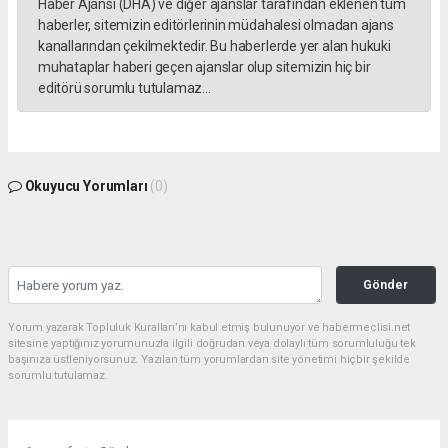
Haber Ajansı (DHA) ve diğer ajanslar tarafından eklenen tüm
haberler, sitemizin editörlerinin müdahalesi olmadan ajans
kanallarından çekilmektedir. Bu haberlerde yer alan hukuki
muhataplar haberi geçen ajanslar olup sitemizin hiç bir
editörü sorumlu tutulamaz...
Okuyucu Yorumları
(0)
Gönder
Yorum yazarak Topluluk Kuralları’nı kabul etmiş bulunuyor ve habermeclisi.net
sitesine yaptığınız yorumunuzla ilgili doğrudan veya dolaylı tüm sorumluluğu tek
başınıza üstleniyorsunuz. Yazılan tüm yorumlardan site yönetimi hiçbir şekilde
sorumlu tutulamaz.