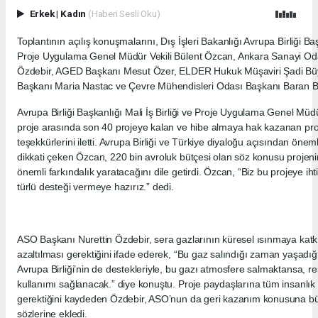
Erkek
|
Kadın
(Haberi Sesli Oku)
Toplantının açılış konuşmalarını, Dış İşleri Bakanlığı Avrupa Birliği Başk
Proje Uygulama Genel Müdür Vekili Bülent Özcan, Ankara Sanayi Oda
Özdebir, AGED Başkanı Mesut Özer, ELDER Hukuk Müşaviri Şadi B
Başkanı Maria Nastac ve Çevre Mühendisleri Odası Başkanı Baran Bo
Avrupa Birliği Başkanlığı Mali İş Birliği ve Proje Uygulama Genel Müd
proje arasında son 40 projeye kalan ve hibe almaya hak kazanan pro
teşekkürlerini iletti. Avrupa Birliği ve Türkiye diyaloğu açısından önem
dikkati çeken Özcan, 220 bin avroluk bütçesi olan söz konusu projenin
önemli farkındalık yaratacağını dile getirdi. Özcan, “Biz bu projeye ih
türlü desteği vermeye hazırız.” dedi.
ASO Başkanı Nurettin Özdebir, sera gazlarının küresel ısınmaya katkı 
azaltılması gerektiğini ifade ederek, “Bu gaz salındığı zaman yaşadığ
Avrupa Birliği’nin de destekleriyle, bu gazı atmosfere salmaktansa, re
kullanımı sağlanacak.” diye konuştu. Proje paydaşlarına tüm insanlı
gerektiğini kaydeden Özdebir, ASO’nun da geri kazanım konusuna b
sözlerine ekledi.