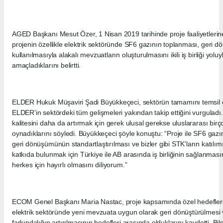
AGED Başkanı Mesut Özer, 1 Nisan 2019 tarihinde proje faaliyetlerine
projenin özellikle elektrik sektöründe SF6 gazının toplanması, geri
kullanılmasıyla alakalı mevzuatların oluşturulmasını ikili iş birliği yoluyl
amaçladıklarını belirtti.
ELDER Hukuk Müşaviri Şadi Büyükkeçeci, sektörün tamamını temsil e
ELDER’in sektördeki tüm gelişmeleri yakından takip ettiğini vurgulad
kalitesini daha da artırmak için gerek ulusal gerekse uluslararası birço
oynadıklarını söyledi. Büyükkeçeci şöyle konuştu: “Proje ile SF6 gazı
geri dönüşümünün standartlaştırılması ve bizler gibi STK'ların katılım
katkıda bulunmak için Türkiye ile AB arasında iş birliğinin sağlanmas
herkes için hayırlı olmasını diliyorum.”
ECOM Genel Başkanı Maria Nastac, proje kapsamında özel hedeflere
elektrik sektöründe yeni mevzuata uygun olarak geri dönüştürülmesi
farkındalığın artırılmasının hedefleri arasında olduklarını kaydetti. B