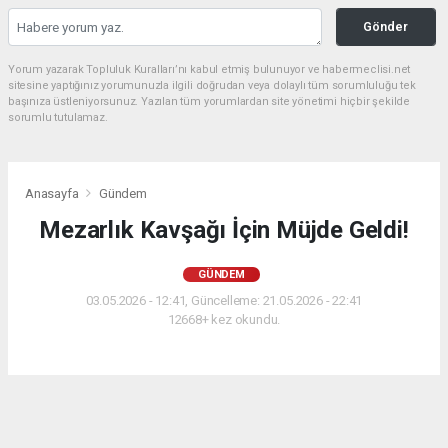
Gönder
Yorum yazarak Topluluk Kuralları’nı kabul etmiş bulunuyor ve habermeclisi.net
sitesine yaptığınız yorumunuzla ilgili doğrudan veya dolaylı tüm sorumluluğu tek
başınıza üstleniyorsunuz. Yazılan tüm yorumlardan site yönetimi hiçbir şekilde
sorumlu tutulamaz.
Anasayfa
Gündem
Mezarlık Kavşağı İçin Müjde Geldi!
GÜNDEM
03.05.2026 - 12:41, Güncelleme: 21.05.2026 - 22:41
12668+ kez okundu.
Ulaştırma ve Altyapı Bakanı Abdulkadir Uraloğlu,
Mersinli sürücülerin çilesi haline gelen Mezarlık