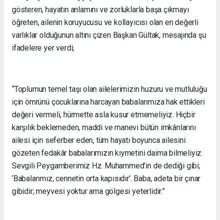
gösteren, hayatın anlamını ve zorluklarla başa çıkmayı
öğreten, ailenin koruyucusu ve kollayıcısı olan en değerli
varlıklar olduğunun altını çizen Başkan Gültak, mesajında şu
ifadelere yer verdi;
“Toplumun temel taşı olan ailelerimizin huzuru ve mutluluğu
için ömrünü çocuklarına harcayan babalarımıza hak ettikleri
değeri vermeli, hürmette asla kusur etmemeliyiz. Hiçbir
karşılık beklemeden, maddi ve manevi bütün imkânlarını
ailesi için seferber eden, tüm hayatı boyunca ailesini
gözeten fedakâr babalarımızın kıymetini daima bilmeliyiz.
Sevgili Peygamberimiz Hz. Muhammed’in de dediği gibi;
‘Babalarımız, cennetin orta kapısıdır’. Baba, adeta bir çınar
gibidir; meyvesi yoktur ama gölgesi yeterlidir.”