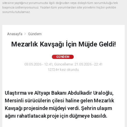
sitesine yaptığınız yorumunuzla ilgili doğrudan veya dolaylı tüm sorumluluğu tek
başınıza üstleniyorsunuz. Yazılan tüm yorumlardan site yönetimi hiçbir şekilde
sorumlu tutulamaz.
Anasayfa
Gündem
Mezarlık Kavşağı İçin Müjde Geldi!
GÜNDEM
03.05.2026 - 12:41, Güncelleme: 21.05.2026 - 22:41
12724+ kez okundu.
Ulaştırma ve Altyapı Bakanı Abdulkadir Uraloğlu,
Mersinli sürücülerin çilesi haline gelen Mezarlık
Kavşağı projesinde müjdeyi verdi. Şehrin ulaşım
ağını rahatlatacak proje için düğmeye basıldı.