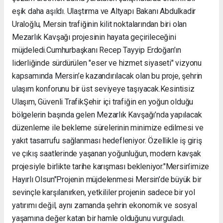
eşik daha aşıldı. Ulaştırma ve Altyapı Bakanı Abdulkadir
Uraloğlu, Mersin trafiğinin kilit noktalarından biri olan
Mezarlık Kavşağı projesinin hayata geçirileceğini
müjdeledi. ​Cumhurbaşkanı Recep Tayyip Erdoğan’ın
liderliğinde sürdürülen "eser ve hizmet siyaseti" vizyonu
kapsamında Mersin’e kazandırılacak olan bu proje, şehrin
ulaşım konforunu bir üst seviyeye taşıyacak. ​Kesintisiz
Ulaşım, Güvenli Trafik ​Şehir içi trafiğin en yoğun olduğu
bölgelerin başında gelen Mezarlık Kavşağı’nda yapılacak
düzenleme ile bekleme sürelerinin minimize edilmesi ve
yakıt tasarrufu sağlanması hedefleniyor. Özellikle iş giriş
ve çıkış saatlerinde yaşanan yoğunluğun, modern kavşak
projesiyle birlikte tarihe karışması bekleniyor. ​"Mersin’imize
Hayırlı Olsun" ​Projenin müjdelenmesi Mersin’de büyük bir
sevinçle karşılanırken, yetkililer projenin sadece bir yol
yatırımı değil, aynı zamanda şehrin ekonomik ve sosyal
yaşamına değer katan bir hamle olduğunu vurguladı. ​