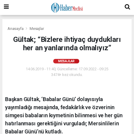
Anasayfa
Mesajlar
Gültak; “Bizlere ihtiyaç duydukları
her an yanlarında olmalıyız”
MESAJLAR
14.06.2019 - 11:40, Güncelleme: 17.09.2022 - 09:25
3474+ kez okundu.
Başkan Gültak, ‘Babalar Günü’ dolayısıyla
yayımladığı mesajında, fedakârlık ve özverinin
simgesi babaların kıymetinin bilinmesi ve her gün
hatırlanması gerektiğini vurguladı; Mersinlilerin
Babalar Günü’nü kutladı.