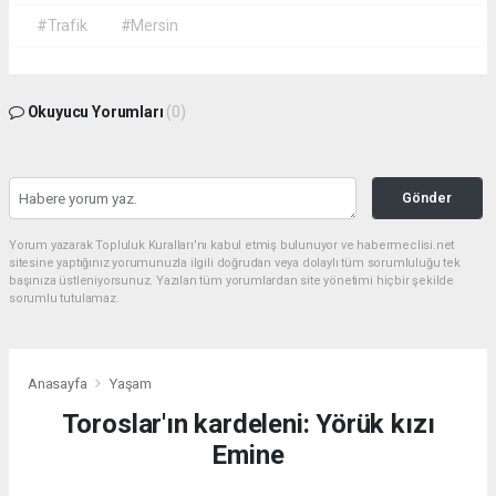
#Trafik
#Mersin
Okuyucu Yorumları
(0)
Gönder
Yorum yazarak Topluluk Kuralları’nı kabul etmiş bulunuyor ve habermeclisi.net
sitesine yaptığınız yorumunuzla ilgili doğrudan veya dolaylı tüm sorumluluğu tek
başınıza üstleniyorsunuz. Yazılan tüm yorumlardan site yönetimi hiçbir şekilde
sorumlu tutulamaz.
Anasayfa
Yaşam
Toroslar'ın kardeleni: Yörük kızı
Emine