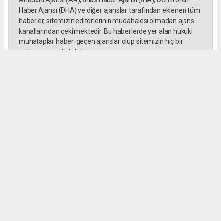
Haber Ajansı (DHA) ve diğer ajanslar tarafından eklenen tüm
haberler, sitemizin editörlerinin müdahalesi olmadan ajans
kanallarından çekilmektedir. Bu haberlerde yer alan hukuki
muhataplar haberi geçen ajanslar olup sitemizin hiç bir
editörü sorumlu tutulamaz...
#toroslar
#yörük kızı
Okuyucu Yorumları
(0)
Gönder
Yorum yazarak Topluluk Kuralları’nı kabul etmiş bulunuyor ve habermeclisi.net
sitesine yaptığınız yorumunuzla ilgili doğrudan veya dolaylı tüm sorumluluğu tek
başınıza üstleniyorsunuz. Yazılan tüm yorumlardan site yönetimi hiçbir şekilde
sorumlu tutulamaz.