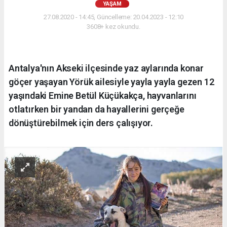
YAŞAM
27.08.2020 - 14:45, Güncelleme: 20.04.2023 - 12:10
3608+ kez okundu.
Antalya'nın Akseki ilçesinde yaz aylarında konar
göçer yaşayan Yörük ailesiyle yayla yayla gezen 12
yaşındaki Emine Betül Küçükakça, hayvanlarını
otlatırken bir yandan da hayallerini gerçeğe
dönüştürebilmek için ders çalışıyor.