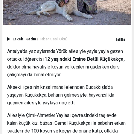
Erkek
|
Kadın
(Haberi Sesli Oku)
Antalya'da yaz aylarında Yörük ailesiyle yayla yayla gezen
ortaokul öğrencisi
12 yaşındaki Emine Betül Küçükakça,
doktor olma hayaliyle koyun ve keçilerini güderken ders
çalışmayı da ihmal etmiyor.
Akseki ilçesinin kırsal mahallelerinden Bucakkışla'da
yaşayan Küçükakça, baharın gelmesiyle, hayvancılıkla
geçinen ailesiyle yaylaya göç etti.
Ailesiyle Çimi-Ahmetler Yaylası çevresindeki taş evde
kalan küçük kız, babası Cemal Küçükakça ile sabahın erken
saatlerinde 100 koyun ve keçiyi de önüne katıp, otlaklar