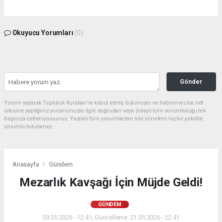
Okuyucu Yorumları
(0)
Gönder
Yorum yazarak Topluluk Kuralları’nı kabul etmiş bulunuyor ve habermeclisi.net
sitesine yaptığınız yorumunuzla ilgili doğrudan veya dolaylı tüm sorumluluğu tek
başınıza üstleniyorsunuz. Yazılan tüm yorumlardan site yönetimi hiçbir şekilde
sorumlu tutulamaz.
Anasayfa
Gündem
Mezarlık Kavşağı İçin Müjde Geldi!
GÜNDEM
03.05.2026 - 12:41, Güncelleme: 21.05.2026 - 22:41