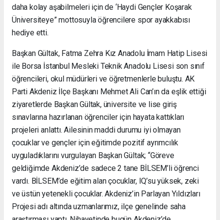
daha kolay aşabilmeleri için de ‘Haydi Gençler Koşarak
Üniversiteye” mottosuyla öğrencilere spor ayakkabısı
hediye etti.
Başkan Gültak, Fatma Zehra Kız Anadolu İmam Hatip Lisesi
ile Borsa İstanbul Mesleki Teknik Anadolu Lisesi son sınıf
öğrencileri, okul müdürleri ve öğretmenlerle buluştu. AK
Parti Akdeniz İlçe Başkanı Mehmet Ali Can’ın da eşlik ettiği
ziyaretlerde Başkan Gültak, üniversite ve lise giriş
sınavlarına hazırlanan öğrenciler için hayata kattıkları
projeleri anlattı. Ailesinin maddi durumu iyi olmayan
çocuklar ve gençler için eğitimde pozitif ayrımcılık
uyguladıklarını vurgulayan Başkan Gültak; “Göreve
geldiğimde Akdeniz’de sadece 2 tane BİLSEM’li öğrenci
vardı. BİLSEM’de eğitim alan çocuklar, IQ’su yüksek, zeki
ve üstün yetenekli çocuklar. Akdeniz’in Parlayan Yıldızları
Projesi adı altında uzmanlarımız, ilçe genelinde saha
araştırması yaptı. Nihayetinde bugün Akdeniz’de