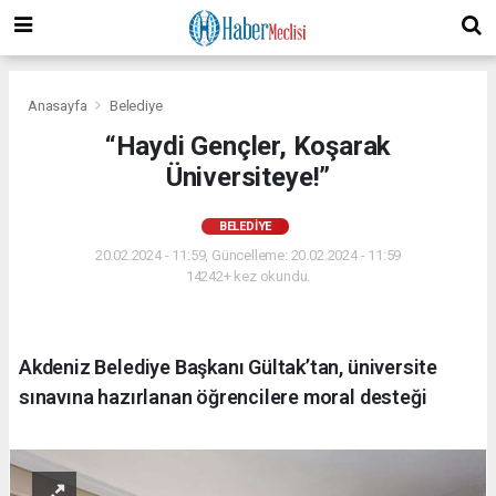
Anasayfa
Belediye
“Haydi Gençler, Koşarak
Üniversiteye!”
BELEDIYE
20.02.2024 - 11:59, Güncelleme: 20.02.2024 - 11:59
14242+ kez okundu.
Akdeniz Belediye Başkanı Gültak’tan, üniversite
sınavına hazırlanan öğrencilere moral desteği