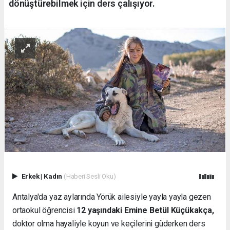
dönüştürebilmek için ders çalışıyor.
Erkek
|
Kadın
(Haberi Sesli Oku)
Antalya'da yaz aylarında Yörük ailesiyle yayla yayla gezen
ortaokul öğrencisi
12 yaşındaki Emine Betül Küçükakça,
doktor olma hayaliyle koyun ve keçilerini güderken ders