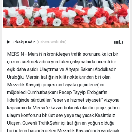
Erkek
|
Kadın
(Haberi Sesli Oku)
MERSİN - Mersin’in kronikleşen trafik sorununa kalıcı bir
çözüm üretmek adına yürütülen çalışmalarda önemli bir
eşik daha aşıldı. Ulaştırma ve Altyapı Bakanı Abdulkadir
Uraloğlu, Mersin trafiğinin kilit noktalarından biri olan
Mezarlık Kavşağı projesinin hayata geçirileceğini
müjdeledi. ​Cumhurbaşkanı Recep Tayyip Erdoğan’ın
liderliğinde sürdürülen "eser ve hizmet siyaseti" vizyonu
kapsamında Mersin’e kazandırılacak olan bu proje, şehrin
ulaşım konforunu bir üst seviyeye taşıyacak. ​Kesintisiz
Ulaşım, Güvenli Trafik ​Şehir içi trafiğin en yoğun olduğu
bölgelerin başında gelen Mezarlık Kavşağı’nda yapılacak