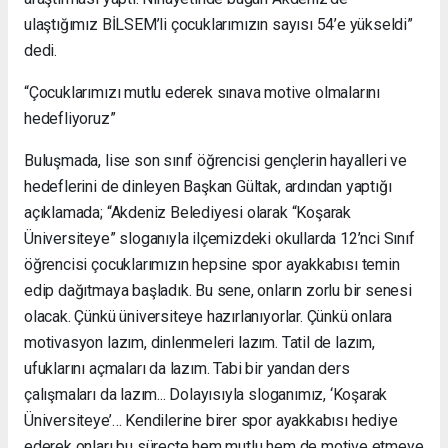
ulaştığımız BİLSEM’li çocuklarımızın sayısı 54’e yükseldi”
dedi.
“Çocuklarımızı mutlu ederek sınava motive olmalarını
hedefliyoruz”
Buluşmada, lise son sınıf öğrencisi gençlerin hayalleri ve
hedeflerini de dinleyen Başkan Gültak, ardından yaptığı
açıklamada; “Akdeniz Belediyesi olarak “Koşarak
Üniversiteye” sloganıyla ilçemizdeki okullarda 12’nci Sınıf
öğrencisi çocuklarımızın hepsine spor ayakkabısı temin
edip dağıtmaya başladık. Bu sene, onların zorlu bir senesi
olacak. Çünkü üniversiteye hazırlanıyorlar. Çünkü onlara
motivasyon lazım, dinlenmeleri lazım. Tatil de lazım,
ufuklarını açmaları da lazım. Tabi bir yandan ders
çalışmaları da lazım... Dolayısıyla sloganımız, ‘Koşarak
Üniversiteye’… Kendilerine birer spor ayakkabısı hediye
ederek onları bu süreçte hem mutlu hem de motive etmeye