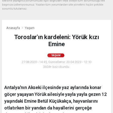
sitesine yaptığınız yorumunuzla ilgili doğrudan veya dolaylı tüm sorumluluğu tek
başınıza üstleniyorsunuz. Yazılan tüm yorumlardan site yönetimi hiçbir şekilde
sorumlu tutulamaz.
Anasayfa
Yaşam
Toroslar'ın kardeleni: Yörük kızı
Emine
YAŞAM
27.08.2020 - 14:45, Güncelleme: 20.04.2023 - 12:10
3604+ kez okundu.
Antalya'nın Akseki ilçesinde yaz aylarında konar
göçer yaşayan Yörük ailesiyle yayla yayla gezen 12
yaşındaki Emine Betül Küçükakça, hayvanlarını
otlatırken bir yandan da hayallerini gerçeğe