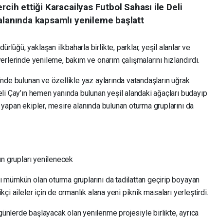
rcih ettiği Karacailyas Futbol Sahası ile Deli
 alanında kapsamlı yenileme başlatt
üğü, yaklaşan ilkbaharla birlikte, parklar, yeşil alanlar ve
yerlerinde yenileme, bakım ve onarım çalışmalarını hızlandırdı.
’nde bulunan ve özellikle yaz aylarında vatandaşların uğrak
eli Çay’ın hemen yanında bulunan yeşil alandaki ağaçları budayıp
 yapan ekipler, mesire alanında bulunan oturma gruplarını da
un grupları yenilenecek
ı mümkün olan oturma gruplarını da tadilattan geçirip boyayan
çi aileler için de ormanlık alana yeni piknik masaları yerleştirdi.
ünlerde başlayacak olan yenilenme projesiyle birlikte, ayrıca