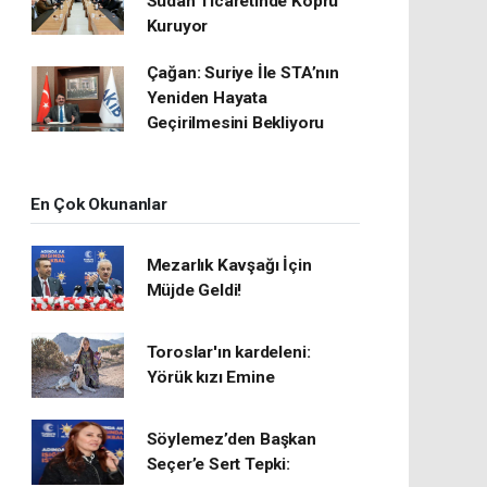
Sudan Ticaretinde Köprü
Kuruyor
Çağan: Suriye İle STA’nın
Yeniden Hayata
Geçirilmesini Bekliyoru
En Çok Okunanlar
Mezarlık Kavşağı İçin
Müjde Geldi!
Toroslar'ın kardeleni:
Yörük kızı Emine
Söylemez’den Başkan
Seçer’e Sert Tepki: