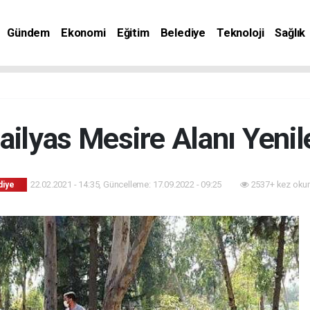
Gündem
Ekonomi
Eğitim
Belediye
Teknoloji
Sağlık
ailyas Mesire Alanı Yenil
22.02.2021 - 14:35, Güncelleme: 17.09.2022 - 09:25
2537+ kez oku
diye