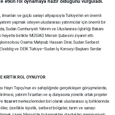
çte etkin rol oynamaya hazır olduğunu vurguladı.
u, limanları ve güçlü sanayi altyapısıyla Türkiye’nin en önemli
atırım yapmak isteyen uluslararası yatırımcılar için önemli bir
; Sudan Cumhuriyeti Yatırım ve Uluslararası İşbirliği Bakanı
heyetle birlikte MÜSİAD Mersin Şubesini ziyaret etti.
Başkonsolosu Osama Mahjoub Hassan Dirar, Sudan Serbest
Elsiddig ve DEİK Türkiye–Sudan İş Konseyi Başkanı Serdar
DE KRİTİK ROL OYNUYOR
 Hayri Topçu’nun ev sahipliğinde gerçekleşen görüşmelerde,
ndirilmesi, yatırım fırsatları ve iş dünyasına yönelik ortak projeler
 ve
ticaret
merkezlerinden biri olarak uluslararası iş birliklerinde
ililer, özellikle lojistik, serbest bölgeler, tarım ve sanayi
lendirmek üzere Mersin’de bulunmaktan duydukları memnuniyeti