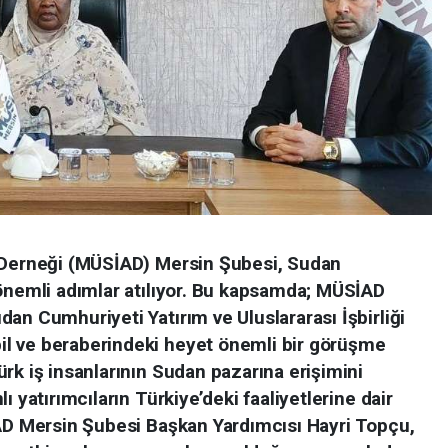
ı Derneği (MÜSİAD) Mersin Şubesi, Sudan
 önemli adımlar atılıyor. Bu kapsamda; MÜSİAD
an Cumhuriyeti Yatırım ve Uluslararası İşbirliği
l ve beraberindeki heyet önemli bir görüşme
rk iş insanlarının Sudan pazarına erişimini
ı yatırımcıların Türkiye’deki faaliyetlerine dair
İAD Mersin Şubesi Başkan Yardımcısı Hayri Topçu,