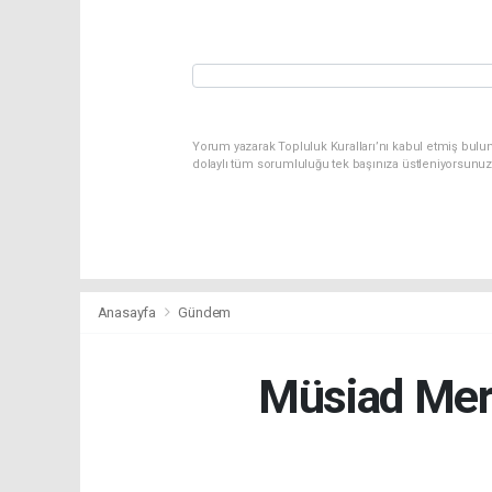
Yorum yazarak Topluluk Kuralları’nı kabul etmiş bulun
dolaylı tüm sorumluluğu tek başınıza üstleniyorsunuz
Anasayfa
Gündem
Müsiad Mers