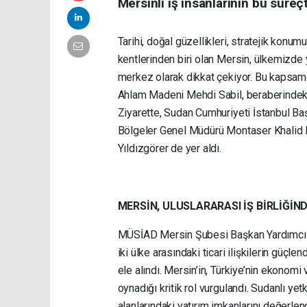
Mersinli iş insanlarının bu süre
Tarihi, doğal güzellikleri, stratejik konum
kentlerinden biri olan Mersin, ülkemizde y
merkez olarak dikkat çekiyor. Bu kapsamda
Ahlam Madeni Mehdi Sabil, beraberindeki 
Ziyarette, Sudan Cumhuriyeti İstanbul 
Bölgeler Genel Müdürü Montaser Khalid 
Yıldızgörer de yer aldı.
MERSİN, ULUSLARARASI İŞ BİRLİĞİN
MÜSİAD Mersin Şubesi Başkan Yardımcısı
iki ülke arasındaki ticari ilişkilerin güçle
ele alındı. Mersin’in, Türkiye’nin ekonomi
oynadığı kritik rol vurgulandı. Sudanlı yetk
alanlarındaki yatırım imkanlarını değer