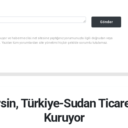
Gönder
uyor ve habermeclisi.net sitesine yaptığınız yorumunuzla ilgili doğrudan veya
. Yazılan tüm yorumlardan site yönetimi hiçbir şekilde sorumlu tutulamaz.
in, Türkiye-Sudan Ticar
Kuruyor