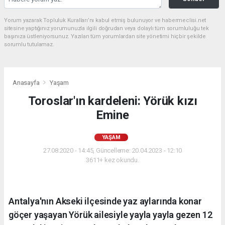
Yorum yazarak Topluluk Kuralları’nı kabul etmiş bulunuyor ve habermeclisi.net
sitesine yaptığınız yorumunuzla ilgili doğrudan veya dolaylı tüm sorumluluğu tek
başınıza üstleniyorsunuz. Yazılan tüm yorumlardan site yönetimi hiçbir şekilde
sorumlu tutulamaz.
Anasayfa
Yaşam
Toroslar'ın kardeleni: Yörük kızı
Emine
YAŞAM
27.08.2020 - 14:45, Güncelleme: 20.04.2023 - 12:10
3611+ kez okundu.
Antalya'nın Akseki ilçesinde yaz aylarında konar
göçer yaşayan Yörük ailesiyle yayla yayla gezen 12