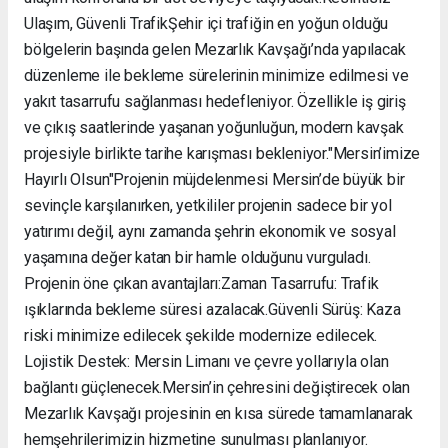
Ulaşım, Güvenli Trafik ​Şehir içi trafiğin en yoğun olduğu
bölgelerin başında gelen Mezarlık Kavşağı’nda yapılacak
düzenleme ile bekleme sürelerinin minimize edilmesi ve
yakıt tasarrufu sağlanması hedefleniyor. Özellikle iş giriş
ve çıkış saatlerinde yaşanan yoğunluğun, modern kavşak
projesiyle birlikte tarihe karışması bekleniyor. ​"Mersin’imize
Hayırlı Olsun" ​Projenin müjdelenmesi Mersin’de büyük bir
sevinçle karşılanırken, yetkililer projenin sadece bir yol
yatırımı değil, aynı zamanda şehrin ekonomik ve sosyal
yaşamına değer katan bir hamle olduğunu vurguladı. ​
Projenin öne çıkan avantajları: ​Zaman Tasarrufu: Trafik
ışıklarında bekleme süresi azalacak. ​Güvenli Sürüş: Kaza
riski minimize edilecek şekilde modernize edilecek. ​
Lojistik Destek: Mersin Limanı ve çevre yollarıyla olan
bağlantı güçlenecek. ​Mersin’in çehresini değiştirecek olan
Mezarlık Kavşağı projesinin en kısa sürede tamamlanarak
hemşehrilerimizin hizmetine sunulması planlanıyor.