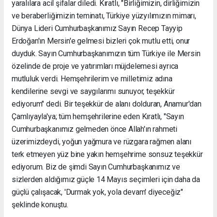
yaralılara acil şifalar diledi. Kıratlı, "Birliğimizin, dirliğimizin
ve beraberliğimizin teminatı, Türkiye yüzyılımızın mimarı,
Dünya Lideri Cumhurbaşkanımız Sayın Recep Tayyip
Erdoğan'ın Mersin'e gelmesi bizleri çok mutlu etti, onur
duyduk. Sayın Cumhurbaşkanımızın tüm Türkiye ile Mersin
özelinde de proje ve yatırımları müjdelemesi ayrıca
mutluluk verdi. Hemşehrilerim ve milletimiz adına
kendilerine sevgi ve saygılarımı sunuyor, teşekkür
ediyorum" dedi. Bir teşekkür de alanı dolduran, Anamur'dan
Çamlıyayla'ya; tüm hemşehrilerine eden Kıratlı, "Sayın
Cumhurbaşkanımız gelmeden önce Allah'ın rahmeti
üzerimizdeydi, yoğun yağmura ve rüzgara rağmen alanı
terk etmeyen yüz bine yakın hemşehrime sonsuz teşekkür
ediyorum. Biz de şimdi Sayın Cumhurbaşkanımız ve
sizlerden aldığımız güçle 14 Mayıs seçimleri için daha da
güçlü çalışacak, 'Durmak yok, yola devam' diyeceğiz"
şeklinde konuştu.