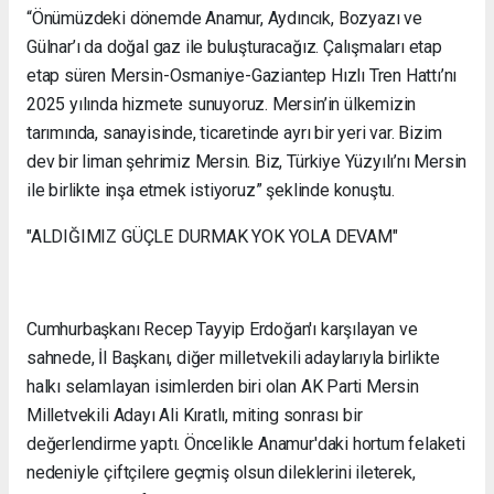
“Önümüzdeki dönemde Anamur, Aydıncık, Bozyazı ve
Gülnar’ı da doğal gaz ile buluşturacağız. Çalışmaları etap
etap süren Mersin-Osmaniye-Gaziantep Hızlı Tren Hattı’nı
2025 yılında hizmete sunuyoruz. Mersin’in ülkemizin
tarımında, sanayisinde, ticaretinde ayrı bir yeri var. Bizim
dev bir liman şehrimiz Mersin. Biz, Türkiye Yüzyılı’nı Mersin
ile birlikte inşa etmek istiyoruz” şeklinde konuştu.
"ALDIĞIMIZ GÜÇLE DURMAK YOK YOLA DEVAM"
Cumhurbaşkanı Recep Tayyip Erdoğan'ı karşılayan ve
sahnede, İl Başkanı, diğer milletvekili adaylarıyla birlikte
halkı selamlayan isimlerden biri olan AK Parti Mersin
Milletvekili Adayı Ali Kıratlı, miting sonrası bir
değerlendirme yaptı. Öncelikle Anamur'daki hortum felaketi
nedeniyle çiftçilere geçmiş olsun dileklerini ileterek,