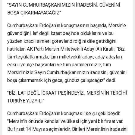
"SAYIN CUMHURBAŞKANIMIZIN İRADESİNİ, GÜVENİNİ
BOŞA ÇIKARMAYACAĞIZ"
Cumhurbaşkanı Erdoğan'ın konuşmasının başında, Mersin'e
güvendiğini, laf değil icraat peşinde olduklarını ve bu
yüzden icracı isimleri görevlendirdiğini dile getirdiğini
hatırlatan AK Parti Mersin Milletvekili Adayı Ali Kıratlı, "Biz,
tüm teşkilatlarımızla, tüm milletvekili adayı, aday adayları,
eski il ve ilçe başkanları ve tüm partililerimizle, tüm
Mersin'inizle Sayın Cumhurbaşkanımızın iradesini, güvenini
boşa çıkarmamak için gece, gündüz çalışacağız" dedi.
"BİZ, LAF DEĞİL İCRAAT PEŞİNDEYİZ.. MERSİN'İN TERCİHİ
TÜRKİYE YÜZYILI"
Cumhurbaşkanı Erdoğan'ın konuşması ise şu şekildeydi:
"Mersin'in önünde kendisi ve ülkesi için yeni bir fırsat var.
Bu fırsat 14 Mayıs seçimleridir. Birileri Mersinlinin iradesini