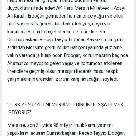
hitap etmesi ile ilgili çok mutlu olduklarını ve onur
duyduklarını ifade eden AK Parti Mersin Milletvekili Adayı
Ali Kıratlı, Erdoğan gelmeden hemen önce yağan ve etkili
olan yağmura rağmen alanı terk etmeyen, coşkuyla
karşılama yapan hemşehrilerine de teşekkür etti.
Cumhurbaşkanı Recep Tayyip Erdoğan Kayseri mitinginin
ardından Mersin'e geldi. Millet Bahçesi yanında yüz bine
yakın vatandaşa hitap eden Erdoğan, konuşmasının başında
Anamur'da meydana gelen yağış ve hortumdan etkilenen
üreticilere geçmiş olsun mesajını ileterek, hasar tespit
çalışmalarının ardından, zararın karşılanacağını söyledi.
"TÜRKİYE YÜZYILI'NI MERSİN'LE BİRLİKTE İNŞA ETMEK
İSTİYORUZ"
Mersin'e, son 21 yılda 98 milyar liralık kamu yatırımı
yaptıklarını aktaran Cumhurbaşkanı Recep Tayyip Erdoğan,