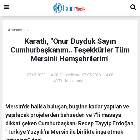
Anasayfa
Karatlı, "Onur Duyduk Sayın
Cumhurbaşkanım.. Teşekkürler Tüm
Mersinli Hemşehrilerim"
07.05.2023 - 14:08, Güncelleme: 07.05.2023 - 14:08
4373+ kez okundu.
Mersin'de halkla buluşan, bugüne kadar yapılan ve
yapılacak projelerden bahseden ve 7'li masaya
dikkat çeken Cumhurbaşkanı Recep Tayyip Erdoğan,
"Türkiye Yüzyılı’nı Mersin ile birlikte inşa etmek