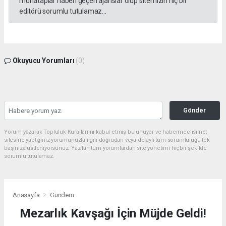
muhataplar haberi geçen ajanslar olup sitemizin hiç bir
editörü sorumlu tutulamaz...
Okuyucu Yorumları
(0)
Gönder
Yorum yazarak Topluluk Kuralları’nı kabul etmiş bulunuyor ve habermeclisi.net
sitesine yaptığınız yorumunuzla ilgili doğrudan veya dolaylı tüm sorumluluğu tek
başınıza üstleniyorsunuz. Yazılan tüm yorumlardan site yönetimi hiçbir şekilde
sorumlu tutulamaz.
Anasayfa
Gündem
Mezarlık Kavşağı İçin Müjde Geldi!