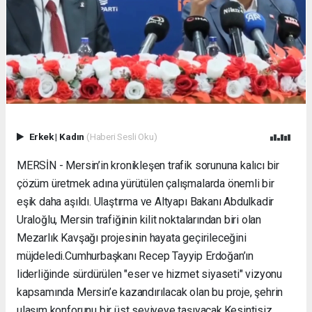
Erkek
|
Kadın
(Haberi Sesli Oku)
MERSİN - Mersin’in kronikleşen trafik sorununa kalıcı bir
çözüm üretmek adına yürütülen çalışmalarda önemli bir
eşik daha aşıldı. Ulaştırma ve Altyapı Bakanı Abdulkadir
Uraloğlu, Mersin trafiğinin kilit noktalarından biri olan
Mezarlık Kavşağı projesinin hayata geçirileceğini
müjdeledi. ​Cumhurbaşkanı Recep Tayyip Erdoğan’ın
liderliğinde sürdürülen "eser ve hizmet siyaseti" vizyonu
kapsamında Mersin’e kazandırılacak olan bu proje, şehrin
ulaşım konforunu bir üst seviyeye taşıyacak. ​Kesintisiz