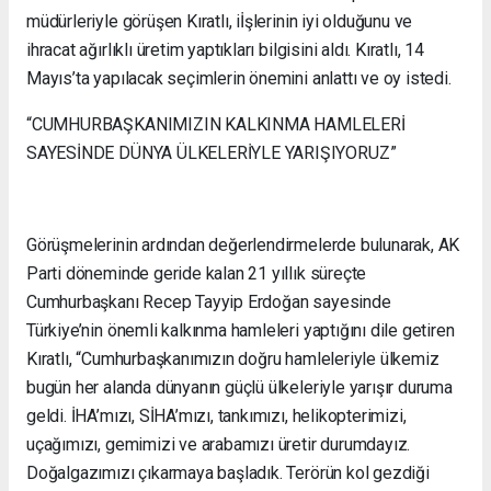
müdürleriyle görüşen Kıratlı, iİşlerinin iyi olduğunu ve
ihracat ağırlıklı üretim yaptıkları bilgisini aldı. Kıratlı, 14
Mayıs’ta yapılacak seçimlerin önemini anlattı ve oy istedi.
“CUMHURBAŞKANIMIZIN KALKINMA HAMLELERİ
SAYESİNDE DÜNYA ÜLKELERİYLE YARIŞIYORUZ”
Görüşmelerinin ardından değerlendirmelerde bulunarak, AK
Parti döneminde geride kalan 21 yıllık süreçte
Cumhurbaşkanı Recep Tayyip Erdoğan sayesinde
Türkiye’nin önemli kalkınma hamleleri yaptığını dile getiren
Kıratlı, “Cumhurbaşkanımızın doğru hamleleriyle ülkemiz
bugün her alanda dünyanın güçlü ülkeleriyle yarışır duruma
geldi. İHA’mızı, SİHA’mızı, tankımızı, helikopterimizi,
uçağımızı, gemimizi ve arabamızı üretir durumdayız.
Doğalgazımızı çıkarmaya başladık. Terörün kol gezdiği