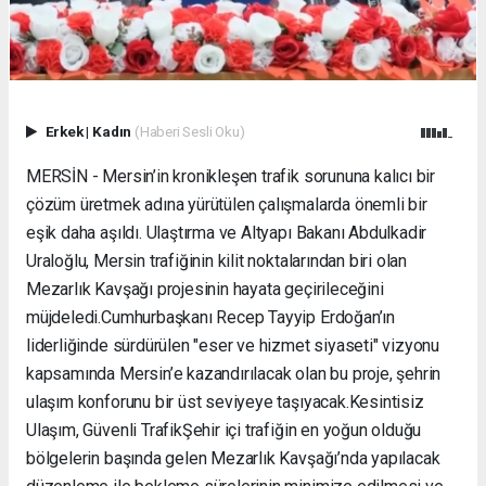
Erkek
|
Kadın
(Haberi Sesli Oku)
MERSİN - Mersin’in kronikleşen trafik sorununa kalıcı bir
çözüm üretmek adına yürütülen çalışmalarda önemli bir
eşik daha aşıldı. Ulaştırma ve Altyapı Bakanı Abdulkadir
Uraloğlu, Mersin trafiğinin kilit noktalarından biri olan
Mezarlık Kavşağı projesinin hayata geçirileceğini
müjdeledi. ​Cumhurbaşkanı Recep Tayyip Erdoğan’ın
liderliğinde sürdürülen "eser ve hizmet siyaseti" vizyonu
kapsamında Mersin’e kazandırılacak olan bu proje, şehrin
ulaşım konforunu bir üst seviyeye taşıyacak. ​Kesintisiz
Ulaşım, Güvenli Trafik ​Şehir içi trafiğin en yoğun olduğu
bölgelerin başında gelen Mezarlık Kavşağı’nda yapılacak