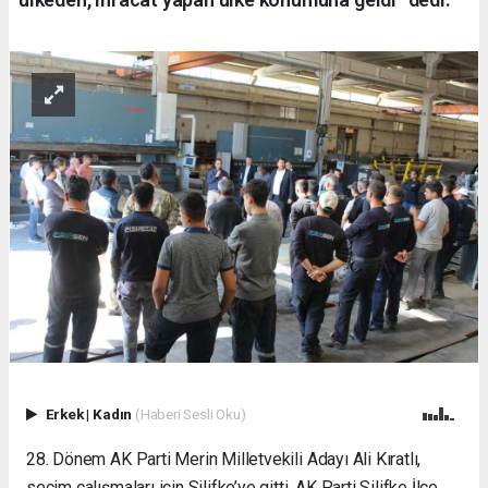
Erkek
|
Kadın
(Haberi Sesli Oku)
28. Dönem AK Parti Merin Milletvekili Adayı Ali Kıratlı,
seçim çalışmaları için Silifke’ye gitti. AK Parti Silifke İlçe