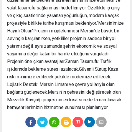
düzenleme ile bekleme sürelerinin minimize edilmesi ve
yakıt tasarrufu sağlanması hedefleniyor. Özellikle iş giriş
ve çıkış saatlerinde yaşanan yoğunluğun, modern kavşak
projesiyle birlikte tarihe karışması bekleniyor. ​"Mersin’imize
Hayırlı Olsun" ​Projenin müjdelenmesi Mersin’de büyük bir
sevinçle karşılanırken, yetkililer projenin sadece bir yol
yatırımı değil, aynı zamanda şehrin ekonomik ve sosyal
yaşamına değer katan bir hamle olduğunu vurguladı. ​
Projenin öne çıkan avantajları: ​Zaman Tasarrufu: Trafik
ışıklarında bekleme süresi azalacak. ​Güvenli Sürüş: Kaza
riski minimize edilecek şekilde modernize edilecek. ​
Lojistik Destek: Mersin Limanı ve çevre yollarıyla olan
bağlantı güçlenecek. ​Mersin’in çehresini değiştirecek olan
Mezarlık Kavşağı projesinin en kısa sürede tamamlanarak
hemşehrilerimizin hizmetine sunulması planlanıyor.