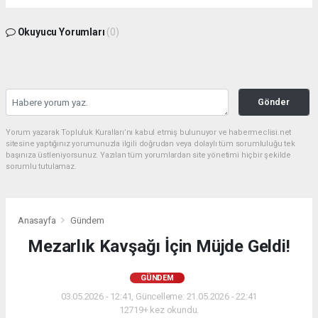
Okuyucu Yorumları
(0)
Gönder
Yorum yazarak Topluluk Kuralları’nı kabul etmiş bulunuyor ve habermeclisi.net
sitesine yaptığınız yorumunuzla ilgili doğrudan veya dolaylı tüm sorumluluğu tek
başınıza üstleniyorsunuz. Yazılan tüm yorumlardan site yönetimi hiçbir şekilde
sorumlu tutulamaz.
Anasayfa
Gündem
Mezarlık Kavşağı İçin Müjde Geldi!
GÜNDEM
03.05.2026 - 12:41, Güncelleme: 21.05.2026 - 22:41
12719+ kez okundu.