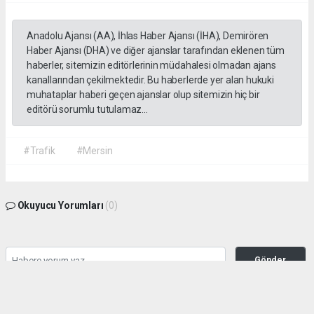
Anadolu Ajansı (AA), İhlas Haber Ajansı (İHA), Demirören
Haber Ajansı (DHA) ve diğer ajanslar tarafından eklenen tüm
haberler, sitemizin editörlerinin müdahalesi olmadan ajans
kanallarından çekilmektedir. Bu haberlerde yer alan hukuki
muhataplar haberi geçen ajanslar olup sitemizin hiç bir
editörü sorumlu tutulamaz...
#Trafik
#Mersin
Okuyucu Yorumları
(0)
Gönder
Yorum yazarak Topluluk Kuralları’nı kabul etmiş bulunuyor ve habermeclisi.net
sitesine yaptığınız yorumunuzla ilgili doğrudan veya dolaylı tüm sorumluluğu tek
başınıza üstleniyorsunuz. Yazılan tüm yorumlardan site yönetimi hiçbir şekilde