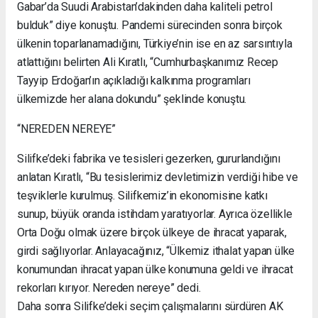
Gabar’da Suudi Arabistan’dakinden daha kaliteli petrol
bulduk” diye konuştu. Pandemi sürecinden sonra birçok
ülkenin toparlanamadığını, Türkiye’nin ise en az sarsıntıyla
atlattığını belirten Ali Kıratlı, “Cumhurbaşkanımız Recep
Tayyip Erdoğan’ın açıkladığı kalkınma programları
ülkemizde her alana dokundu” şeklinde konuştu.
“NEREDEN NEREYE”
Silifke’deki fabrika ve tesisleri gezerken, gururlandığını
anlatan Kıratlı, “Bu tesislerimiz devletimizin verdiği hibe ve
teşviklerle kurulmuş. Silifkemiz’in ekonomisine katkı
sunup, büyük oranda istihdam yaratıyorlar. Ayrıca özellikle
Orta Doğu olmak üzere birçok ülkeye de ihracat yaparak,
girdi sağlıyorlar. Anlayacağınız, “Ülkemiz ithalat yapan ülke
konumundan ihracat yapan ülke konumuna geldi ve ihracat
rekorları kırıyor. Nereden nereye” dedi.
Daha sonra Silifke’deki seçim çalışmalarını sürdüren AK