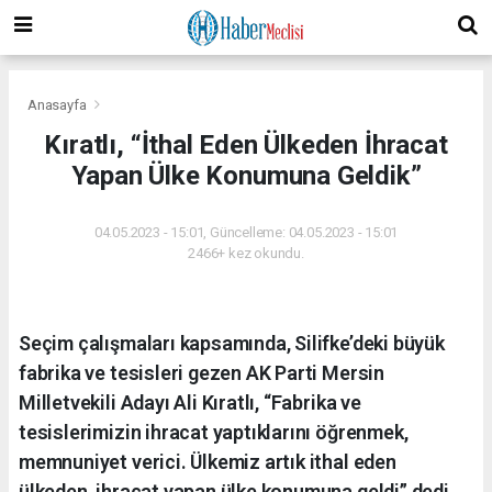
Anasayfa
Kıratlı, “İthal Eden Ülkeden İhracat
Yapan Ülke Konumuna Geldik”
04.05.2023 - 15:01, Güncelleme: 04.05.2023 - 15:01
2466+ kez okundu.
Seçim çalışmaları kapsamında, Silifke’deki büyük
fabrika ve tesisleri gezen AK Parti Mersin
Milletvekili Adayı Ali Kıratlı, “Fabrika ve
tesislerimizin ihracat yaptıklarını öğrenmek,
memnuniyet verici. Ülkemiz artık ithal eden
ülkeden, ihracat yapan ülke konumuna geldi” dedi.