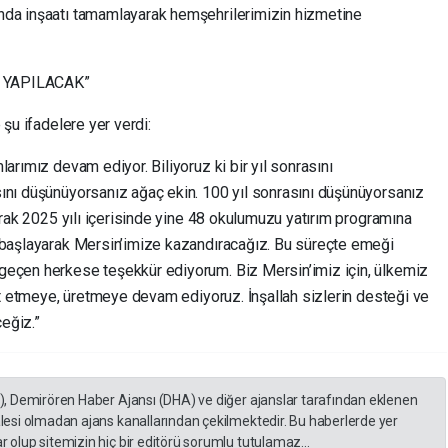
nda inşaatı tamamlayarak hemşehrilerimizin hizmetine
L YAPILACAK”
 şu ifadelere yer verdi:
arımız devam ediyor. Biliyoruz ki bir yıl sonrasını
ını düşünüyorsanız ağaç ekin. 100 yıl sonrasını düşünüyorsanız
larak 2025 yılı içerisinde yine 48 okulumuzu yatırım programına
 başlayarak Mersin’imize kazandıracağız. Bu süreçte emeği
geçen herkese teşekkür ediyorum. Biz Mersin’imiz için, ülkemiz
ret etmeye, üretmeye devam ediyoruz. İnşallah sizlerin desteği ve
eğiz.”
A), Demirören Haber Ajansı (DHA) ve diğer ajanslar tarafından eklenen
lesi olmadan ajans kanallarından çekilmektedir. Bu haberlerde yer
 olup sitemizin hiç bir editörü sorumlu tutulamaz...