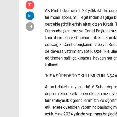
AK Parti hükümetinin 23 yıllık iktidar sü
tarımdan spora, milli eğitimden sağlığa 
gerçekleştirdiklerinin altını çizen Kıratl
Cumhurbaşkanımız ve Genel Başkanımız S
kadrolarımızla ve Cumhur İttifakı ile bi
edeceğiz. Cumhurbaşkanımız Sayın Recep
de devasa yatırımlar yaptık. Özellikle ula
eğitimden sağlığa kısacası hayatın her a
kullandı.
“KISA SÜREDE 70 OKULUMUZUN İNŞAA
Asrın felaketinin yaşandığı 6 Şubat depre
depremlerinde etkilenen okullarımızın yer
tamamlayarak öğrencilerimizin ve öğret
etkilenerek yeniden yapımına başladığım
açtık. Yine 2024 yılında yapımına başlad