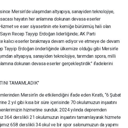
resince Mersin’de ulaşımdan altyapıya, sanayiden teknolojiye,
kısacası hayatın her anlamına dokunan devasa eserler
ı, “Hizmet ve eser siyasetinin ete kemiğe bürünmüş hali olan
ayın Recep Tayyip Erdoğan liderliğinde; AK Parti
rlikte kalıcı eserler bırakmaya devam ediyor ve etmeye de devam
 Tayyip Erdoğan önderliğinde ülkemize olduğu gibi Mersin’e
şımdan altyapıya, sanayiden teknolojiye, tarımdan spora, milli
nlamına dokunan devasa eserler gerçekleştirdik” ifadelerini
TINI TAMAMLADIK”
mlerinden Mersin’in de etkilendiğini ifade eden Kıratlı, “6 Şubat
ine 2 yıl gibi kısa bir süre içerisinde 70 okulumuzun inşaatını
menlerimizin hizmetine sunduk. 2024 yılında depremden
ız 364 derslikli 21 okulumuzun inşaatını tamamlayarak hizmete
ığımız 658 derslikli 34 okul ve bir spor salonumuzun da yapımı