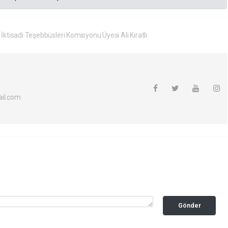
isadi Teşebbüsleri Komisyonu Üyesi Ali Kıratlı
il.com
Gönder