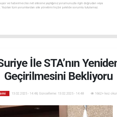
uyor ve habermeclisi.net sitesine yaptığınız yorumunuzla ilgili doğrudan veya
. Yazılan tüm yorumlardan site yönetimi hiçbir şekilde sorumlu tutulamaz.
Suriye İle STA’nın Yenide
Geçirilmesini Bekliyoru
13.02.2025 - 14:48, Güncelleme: 13.02.2025 - 14:48
1662+ kez oku
omi