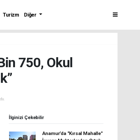
Turizm
Diğer
 Bin 750, Okul
ik”
du.
İlginizi Çekebilir
Anamur’da "Kırsal Mahalle"