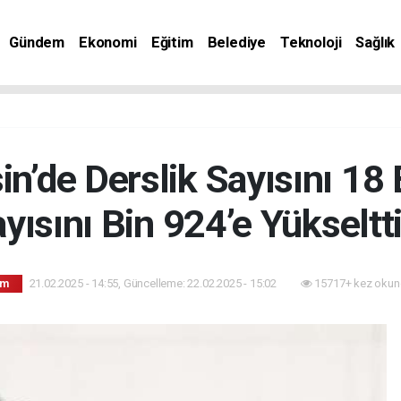
Gündem
Ekonomi
Eğitim
Belediye
Teknoloji
Sağlık
sin’de Derslik Sayısını 18
yısını Bin 924’e Yükseltt
21.02.2025 - 14:55, Güncelleme: 22.02.2025 - 15:02
15717+ kez okun
im