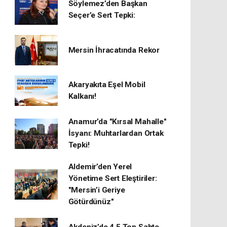
Söylemez’den Başkan
Seçer’e Sert Tepki:
Mersin İhracatında Rekor
​Akaryakıta Eşel Mobil
Kalkanı!
Anamur’da "Kırsal Mahalle"
İsyanı: Muhtarlardan Ortak
Tepki!
Aldemir’den Yerel
Yönetime Sert Eleştiriler:
"Mersin’i Geriye
Götürdünüz"