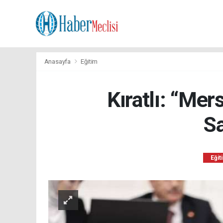
Anasayfa
Eğitim
Kıratlı: “Mer
Sa
Eğit