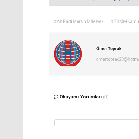
#AK Parti Mersin Milletvekili
#TBMM Kamu İkt
Ömer Toprak
omertoprak33@hotma
Okuyucu Yorumları
(0)