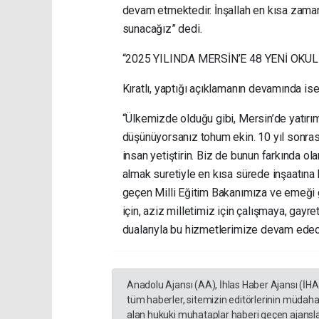
devam etmektedir. İnşallah en kısa zama
sunacağız” dedi.
“2025 YILINDA MERSİN’E 48 YENİ OKU
Kıratlı, yaptığı açıklamanın devamında ise
“Ülkemizde olduğu gibi, Mersin’de yatırıml
düşünüyorsanız tohum ekin. 10 yıl sonras
insan yetiştirin. Biz de bunun farkında o
almak suretiyle en kısa sürede inşaatına
geçen Milli Eğitim Bakanımıza ve emeği 
için, aziz milletimiz için çalışmaya, gay
dualarıyla bu hizmetlerimize devam edec
Anadolu Ajansı (AA), İhlas Haber Ajansı (İH
tüm haberler, sitemizin editörlerinin müdaha
alan hukuki muhataplar haberi geçen ajanslar