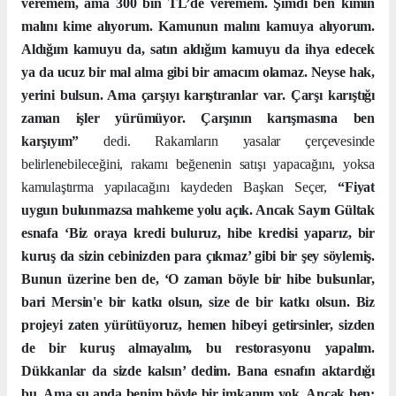
veremem, ama 300 bin TL’de veremem. Şimdi ben kimin
malını kime alıyorum. Kamunun malını kamuya alıyorum.
Aldığım kamuyu da, satın aldığım kamuyu da ihya edecek
ya da ucuz bir mal alma gibi bir amacım olamaz. Neyse hak,
yerini bulsun. Ama çarşıyı karıştıranlar var. Çarşı karıştığı
zaman işler yürümüyor. Çarşının karışmasına ben
karşıyım”
dedi.
Rakamların yasalar çerçevesinde
belirlenebileceğini, rakamı beğenenin satışı yapacağını, yoksa
kamulaştırma yapılacağını kaydeden Başkan Seçer,
“Fiyat
uygun bulunmazsa mahkeme yolu açık. Ancak Sayın Gültak
esnafa ‘Biz oraya kredi buluruz, hibe kredisi yaparız, bir
kuruş da sizin cebinizden para çıkmaz’ gibi bir şey söylemiş.
Bunun üzerine ben de, ‘O zaman böyle bir hibe bulsunlar,
bari Mersin'e bir katkı olsun, size de bir katkı olsun. Biz
projeyi zaten yürütüyoruz, hemen hibeyi getirsinler, sizden
de bir kuruş almayalım, bu restorasyonu yapalım.
Dükkanlar da sizde kalsın’ dedim. Bana esnafın aktardığı
bu. Ama şu anda benim böyle bir imkanım yok. Ancak ben;