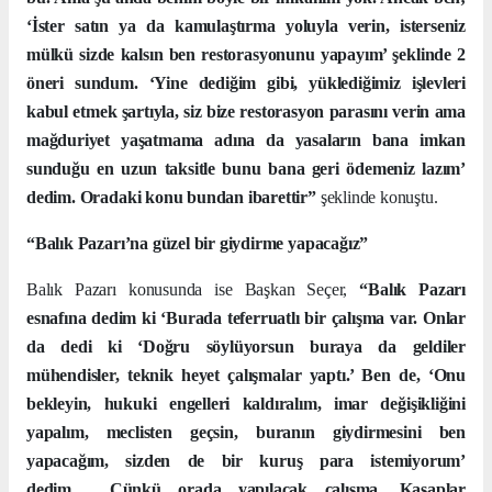
‘İster satın ya da kamulaştırma yoluyla verin, isterseniz
mülkü sizde kalsın ben restorasyonunu yapayım’ şeklinde 2
öneri sundum. ‘Yine dediğim gibi, yüklediğimiz işlevleri
kabul etmek şartıyla, siz bize restorasyon parasını verin ama
mağduriyet yaşatmama adına da yasaların bana imkan
sunduğu en uzun taksitle bunu bana geri ödemeniz lazım’
dedim. Oradaki konu bundan ibarettir”
şeklinde konuştu.
“Balık Pazarı’na güzel bir giydirme yapacağız”
Balık Pazarı konusunda ise Başkan Seçer,
“Balık Pazarı
esnafına dedim ki ‘Burada teferruatlı bir çalışma var. Onlar
da dedi ki ‘Doğru söylüyorsun buraya da geldiler
mühendisler, teknik heyet çalışmalar yaptı.’ Ben de, ‘Onu
bekleyin, hukuki engelleri kaldıralım, imar değişikliğini
yapalım, meclisten geçsin, buranın giydirmesini ben
yapacağım, sizden de bir kuruş para istemiyorum’
dedim.
Çünkü orada yapılacak çalışma, Kasaplar