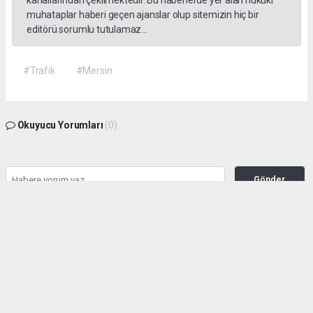
kanallarından çekilmektedir. Bu haberlerde yer alan hukuki
muhataplar haberi geçen ajanslar olup sitemizin hiç bir
editörü sorumlu tutulamaz...
#Trafik
#Mersin
Okuyucu Yorumları
(0)
Gönder
Yorum yazarak Topluluk Kuralları’nı kabul etmiş bulunuyor ve habermeclisi.net
sitesine yaptığınız yorumunuzla ilgili doğrudan veya dolaylı tüm sorumluluğu tek
başınıza üstleniyorsunuz. Yazılan tüm yorumlardan site yönetimi hiçbir şekilde
sorumlu tutulamaz.