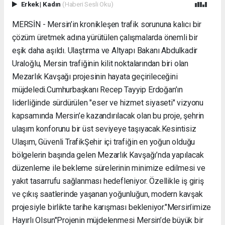
Erkek
|
Kadın
(Haberi Sesli Oku)
MERSİN - Mersin’in kronikleşen trafik sorununa kalıcı bir
çözüm üretmek adına yürütülen çalışmalarda önemli bir
eşik daha aşıldı. Ulaştırma ve Altyapı Bakanı Abdulkadir
Uraloğlu, Mersin trafiğinin kilit noktalarından biri olan
Mezarlık Kavşağı projesinin hayata geçirileceğini
müjdeledi. ​Cumhurbaşkanı Recep Tayyip Erdoğan’ın
liderliğinde sürdürülen "eser ve hizmet siyaseti" vizyonu
kapsamında Mersin’e kazandırılacak olan bu proje, şehrin
ulaşım konforunu bir üst seviyeye taşıyacak. ​Kesintisiz
Ulaşım, Güvenli Trafik ​Şehir içi trafiğin en yoğun olduğu
bölgelerin başında gelen Mezarlık Kavşağı’nda yapılacak
düzenleme ile bekleme sürelerinin minimize edilmesi ve
yakıt tasarrufu sağlanması hedefleniyor. Özellikle iş giriş
ve çıkış saatlerinde yaşanan yoğunluğun, modern kavşak
projesiyle birlikte tarihe karışması bekleniyor. ​"Mersin’imize
Hayırlı Olsun" ​Projenin müjdelenmesi Mersin’de büyük bir