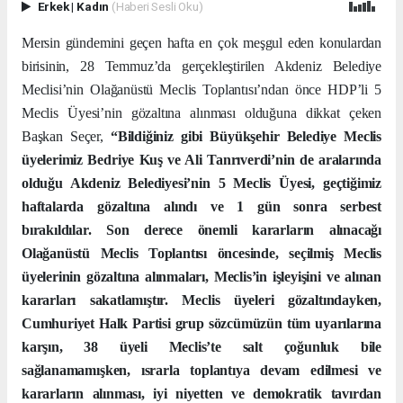
Erkek
|
Kadın
(Haberi Sesli Oku)
Mersin gündemini geçen hafta en çok meşgul eden konulardan
birisinin, 28 Temmuz’da gerçekleştirilen Akdeniz Belediye
Meclisi’nin Olağanüstü Meclis Toplantısı’ndan önce HDP’li 5
Meclis Üyesi’nin gözaltına alınması olduğuna dikkat çeken
Başkan Seçer,
“Bildiğiniz gibi Büyükşehir Belediye Meclis
üyelerimiz Bedriye Kuş ve Ali Tanrıverdi’nin de aralarında
olduğu Akdeniz Belediyesi’nin 5 Meclis Üyesi, geçtiğimiz
haftalarda gözaltına alındı ve 1 gün sonra serbest
bırakıldılar.
Son derece önemli kararların alınacağı
Olağanüstü Meclis Toplantısı öncesinde, seçilmiş Meclis
üyelerinin gözaltına alınmaları, Meclis’in işleyişini ve alınan
kararları sakatlamıştır. Meclis üyeleri gözaltındayken,
Cumhuriyet Halk Partisi grup sözcümüzün tüm uyarılarına
karşın, 38 üyeli Meclis’te salt çoğunluk bile
sağlanamamışken, ısrarla toplantıya devam edilmesi ve
kararların alınması, iyi niyetten ve demokratik tavırdan