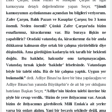
kamuoyuna detaylı değerlendirme yapan Seçer,
“Şimdi
kamuoyunun aydınlanması açısından bu bilgileri veriyorum.
Zafer Çarşısı, Balık Pazarı ve Kasaplar Çarşısı; bu 3 konu
önemli. Neden önemli? Çünkü Zafer Çarşısı’nda bizim
esnaflarımız, kiracılarımız var. Biz buraya ilişkin ne
yapabiliriz? Oradaki vatandaş da, kiracılarımız da bir anda
dükkansız kalmasın diye ortak bir çalışma yürütebiliriz diye
düşündük. Ama gördüğüm kadarıyla tek taraflı bir beklenti
doğdu. Bu haklıdır, haksızdır onu tartışmayacağım.
Vatandaş tırnak içinde ‘haklıdır’ felsefesinde. Vatandaşın
böyle bir talebi oldu. Biz de bir çalışma yaptık. Uygun yer
bulamadık”
dedi.
Adliye Binası’na ilave bir bina yapılacağını ve
Adliye Binası’nın yanında Büyükşehir’e de ait bir yer olduğunu
hatırlatan Başkan Seçer,
“Adliye’nin bizden talebi üzerine biz
şöyle bir cevap verdik. ‘Bizim de yere ihtiyacımız var. Ancak
bizim de ihtiyacımızı görebilecek Milli Emlak'a ait yerler
varsa biz onları alalım. Yani bir becayiş şeklinde değil, ama