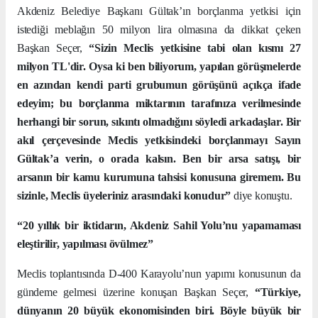
Akdeniz Belediye Başkanı Gültak’ın borçlanma yetkisi için
istediği meblağın 50 milyon lira olmasına da dikkat çeken
Başkan Seçer,
“Sizin Meclis yetkisine tabi olan kısmı 27
milyon TL'dir. Oysa ki ben biliyorum, yapılan görüşmelerde
en azından kendi parti grubumun görüşünü açıkça ifade
edeyim; bu borçlanma miktarının tarafınıza verilmesinde
herhangi bir sorun, sıkıntı olmadığını söyledi arkadaşlar. Bir
akıl çerçevesinde Meclis yetkisindeki borçlanmayı Sayın
Gültak’a verin, o orada kalsın. Ben bir arsa satışı, bir
arsanın bir kamu kurumuna tahsisi konusuna giremem. Bu
sizinle, Meclis üyeleriniz arasındaki konudur”
diye konuştu.
“20 yıllık bir iktidarın, Akdeniz Sahil Yolu’nu yapamaması
eleştirilir, yapılması övülmez”
Meclis toplantısında D-400 Karayolu’nun yapımı konusunun da
gündeme gelmesi üzerine konuşan Başkan Seçer,
“Türkiye,
dünyanın 20 büyük ekonomisinden biri. Böyle büyük bir