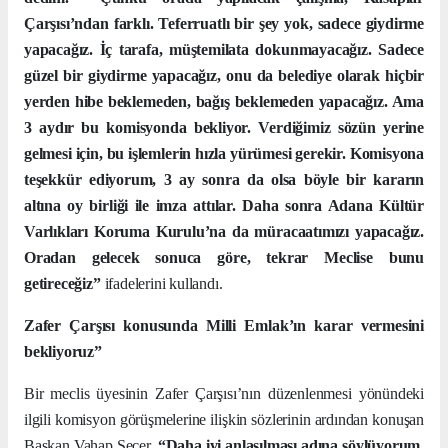
Çarşısı’ndan farklı. Teferruatlı bir şey yok, sadece giydirme
yapacağız. İç tarafa, müştemilata dokunmayacağız. Sadece
güzel bir giydirme yapacağız, onu da belediye olarak hiçbir
yerden hibe beklemeden, bağış beklemeden yapacağız. Ama
3 aydır bu komisyonda bekliyor. Verdiğimiz sözün yerine
gelmesi için, bu işlemlerin hızla yürümesi gerekir. Komisyona
teşekkür ediyorum, 3 ay sonra da olsa böyle bir kararın
altına oy birliği ile imza attılar. Daha sonra Adana Kültür
Varlıkları Koruma Kurulu’na da müracaatımızı yapacağız.
Oradan gelecek sonuca göre, tekrar Meclise bunu
getireceğiz”
ifadelerini kullandı.
Zafer Çarşısı konusunda Milli Emlak’ın karar vermesini
bekliyoruz”
Bir meclis üyesinin Zafer Çarşısı’nın düzenlenmesi yönündeki
ilgili komisyon görüşmelerine ilişkin sözlerinin ardından konuşan
Başkan Vahap Seçer,
“Daha iyi anlaşılması adına söylüyorum.