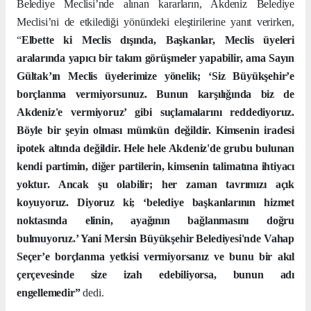
Belediye Meclisi’nde alınan kararların, Akdeniz Belediye
Meclisi’ni de etkilediği yönündeki eleştirilerine yanıt verirken,
“
Elbette ki Meclis dışında, Başkanlar, Meclis üyeleri
aralarında yapıcı bir takım görüşmeler yapabilir, ama Sayın
Gültak’ın Meclis üyelerimize yönelik; ‘Siz Büyükşehir’e
borçlanma vermiyorsunuz. Bunun karşılığında biz de
Akdeniz'e vermiyoruz’ gibi suçlamalarını reddediyoruz.
Böyle bir şeyin olması mümkün değildir. Kimsenin iradesi
ipotek altında değildir. Hele hele Akdeniz'de grubu bulunan
kendi partimin, diğer partilerin, kimsenin talimatına ihtiyacı
yoktur. Ancak şu olabilir; her zaman tavrımızı açık
koyuyoruz. Diyoruz ki; ‘belediye başkanlarının hizmet
noktasında elinin, ayağının bağlanmasını doğru
bulmuyoruz.’ Yani Mersin Büyükşehir Belediyesi'nde Vahap
Seçer’e borçlanma yetkisi vermiyorsanız ve bunu bir akıl
çerçevesinde size izah edebiliyorsa, bunun adı
engellemedir”
dedi.