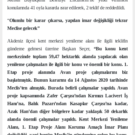
konularında 41 oyla kararda ısrar edilerek, 2 teklif de reddedildi.
“
Olumlu bir karar çıkarsa, yapılan imar değişikliği tekrar
Meclise gelecek”
Akdeniz ilçesi kent merkezi yenileme alanı ile ilgili teklifin
gündeme gelmesi üzerine Başkan Seçer,
“Bu konu kent
merkezinde toplam 59,47 hektarlık alanda yapılacak olan
yenileme çalışmaları ile ilgili bir konu ve önemli bir konu. 1.
Etap proje alanında Avan proje çalışmalarını biz
başlatmıştık. Bunun kararını da 14 Ağustos 2020 tarihinde
Meclis’ten almıştık. Burada belirli çalışmalar yapıldı. Avan
proje kapsamında Zafer Çarşısı’ndan Kırmızı Lacivert İş
Hanı’na, Balık Pazarı’ndan Kasaplar Çarşısı’na kadar,
Azak Han’dan diğer bölgelere kadar yaklaşık 50 dekarlık
alanda önemli çalışmalar yapıldı. Kent Merkezi Yenileme
Alanı, 1. Etap Proje Alanı Koruma Amaçlı İmar Planı
değişikliği, yani bugün Meclis’in gündemine gelen bu konu,