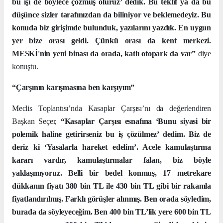
bu işi de böylece çözmüş oluruz’ dedik. Bu teklif ya da bu
düşünce sizler tarafınızdan da biliniyor ve beklemedeyiz. Bu
konuda biz girişimde bulunduk, yazılarını yazdık. En uygun
yer bize orası geldi. Çünkü orası da kent merkezi.
MESKİ'nin yeni binası da orada, katlı otopark da var”
diye
konuştu.
“Çarşının karışmasına ben karşıyım”
Meclis Toplantısı’nda Kasaplar Çarşısı’nı da değerlendiren
Başkan Seçer,
“Kasaplar Çarşısı esnafına ‘Bunu siyasi bir
polemik haline getirirseniz bu iş çözülmez’ dedim. Biz de
deriz ki ‘Yasalarla hareket edelim’. Acele kamulaştırma
kararı vardır, kamulaştırmalar falan, biz böyle
yaklaşmıyoruz. Belli bir bedel konmuş, 17 metrekare
dükkanın fiyatı 380 bin TL ile 430 bin TL gibi bir rakamla
fiyatlandırılmış. Farklı görüşler alınmış. Ben orada söyledim,
burada da söyleyeceğim. Ben 400 bin TL’lik yere 600 bin TL