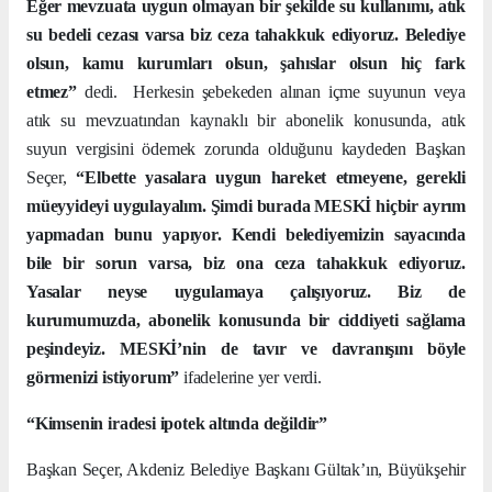
Eğer mevzuata uygun olmayan bir şekilde su kullanımı, atık
su bedeli cezası varsa biz ceza tahakkuk ediyoruz. Belediye
olsun, kamu kurumları olsun, şahıslar olsun hiç fark
etmez”
dedi.
Herkesin şebekeden alınan içme suyunun veya
atık su mevzuatından kaynaklı bir abonelik konusunda, atık
suyun vergisini ödemek zorunda olduğunu kaydeden Başkan
Seçer,
“Elbette yasalara uygun hareket etmeyene, gerekli
müeyyideyi uygulayalım. Şimdi burada MESKİ hiçbir ayrım
yapmadan bunu yapıyor. Kendi belediyemizin sayacında
bile bir sorun varsa, biz ona ceza tahakkuk ediyoruz.
Yasalar neyse uygulamaya çalışıyoruz. Biz de
kurumumuzda, abonelik konusunda bir ciddiyeti sağlama
peşindeyiz. MESKİ’nin de tavır ve davranışını böyle
görmenizi istiyorum”
ifadelerine yer verdi.
“Kimsenin iradesi ipotek altında değildir”
Başkan Seçer, Akdeniz Belediye Başkanı Gültak’ın, Büyükşehir