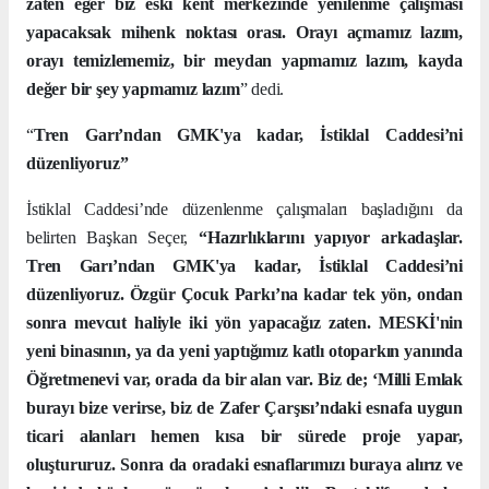
zaten eğer biz eski kent merkezinde yenilenme çalışması
yapacaksak mihenk noktası orası. Orayı açmamız lazım,
orayı temizlememiz, bir meydan yapmamız lazım, kayda
değer bir şey yapmamız lazım
” dedi.
“
Tren Garı’ndan GMK'ya kadar, İstiklal Caddesi’ni
düzenliyoruz”
İstiklal Caddesi’nde düzenlenme çalışmaları başladığını da
belirten Başkan Seçer,
“Hazırlıklarını yapıyor arkadaşlar.
Tren Garı’ndan GMK'ya kadar, İstiklal Caddesi’ni
düzenliyoruz. Özgür Çocuk Parkı’na kadar tek yön, ondan
sonra mevcut haliyle iki yön yapacağız zaten. MESKİ'nin
yeni binasının, ya da yeni yaptığımız katlı otoparkın yanında
Öğretmenevi var, orada da bir alan var. Biz de; ‘Milli Emlak
burayı bize verirse, biz de Zafer Çarşısı’ndaki esnafa uygun
ticari alanları hemen kısa bir sürede proje yapar,
oluştururuz. Sonra da oradaki esnaflarımızı buraya alırız ve