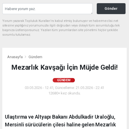
Gönder
Yorum yazarak Topluluk Kuralları’nı kabul etmiş bulunuyor ve habermeclisi.net
sitesine yaptığınız yorumunuzla ilgili doğrudan veya dolaylı tüm sorumluluğu tek
başınıza üstleniyorsunuz. Yazılan tüm yorumlardan site yönetimi hiçbir şekilde
sorumlu tutulamaz.
Anasayfa
Gündem
Mezarlık Kavşağı İçin Müjde Geldi!
GÜNDEM
03.05.2026 - 12:41, Güncelleme: 21.05.2026 - 22:41
12680+ kez okundu.
Ulaştırma ve Altyapı Bakanı Abdulkadir Uraloğlu,
Mersinli sürücülerin çilesi haline gelen Mezarlık