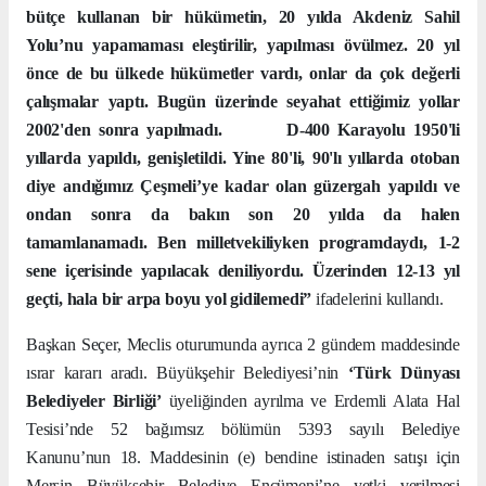
bütçe kullanan bir hükümetin, 20 yılda Akdeniz Sahil
Yolu’nu yapamaması eleştirilir, yapılması övülmez. 20 yıl
önce de bu ülkede hükümetler vardı, onlar da çok değerli
çalışmalar yaptı. Bugün üzerinde seyahat ettiğimiz yollar
2002'den sonra yapılmadı.
D-400 Karayolu 1950'li
yıllarda yapıldı, genişletildi. Yine 80'li, 90'lı yıllarda otoban
diye andığımız Çeşmeli’ye kadar olan güzergah yapıldı ve
ondan sonra da bakın son 20 yılda da halen
tamamlanamadı. Ben milletvekiliyken programdaydı, 1-2
sene içerisinde yapılacak deniliyordu. Üzerinden 12-13 yıl
geçti, hala bir arpa boyu yol gidilemedi”
ifadelerini kullandı.
Başkan Seçer, Meclis oturumunda ayrıca 2 gündem maddesinde
ısrar kararı aradı. Büyükşehir Belediyesi’nin
‘Türk Dünyası
Belediyeler Birliği’
üyeliğinden ayrılma ve Erdemli Alata Hal
Tesisi’nde 52 bağımsız bölümün 5393 sayılı Belediye
Kanunu’nun 18. Maddesinin (e) bendine istinaden satışı için
Mersin Büyükşehir Belediye Encümeni’ne yetki verilmesi