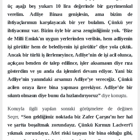
üç aşağı beş yukarı 10 lira değerinde bir gayrimenkul
verelim. Adliye Binası genişlesin, ama bizim de
ihtiyaçlarımızı karşılayacak bir yer bulalım. Çünkü yer
ihtiyacımız var. Bizim öyle bir arsa zenginliğimiz yok. ‘Bize
de Milli Emlak'ın uygun yerlerinden verilsin, hem adliyenin
işi görülür hem de belediyenin işi görülür’ diye yola çıktık.
Ancak bir türlü iş ilerlemeyince, Adliye’nin de işi acil olunca,
açıkçası benden de talep edilince, işler aksamasın diye rıza
gösterdim ve şu anda da işlemleri devam ediyor. Yani biz
Adliye’nin yanındaki arsamızı Adliye’ye vereceğiz. Çünkü
acilen oraya ilave bina yapması gerekiyor. Adliye’de bir
sıkıntı olmasın diye bunu da hızlandırıyoruz”
diye konuştu.
Konuyla ilgili yapılan sonraki görüşmelere de değinen
Seçer,
“Son geldiğimiz noktada biz Zafer Çarşısı’nı her hal
ve şartta boşaltmak zorundayız. Çünkü Kırmızı Lacivert’i
yıkmak zorundayız. Afet riski taşıyan bir bina olduğu gibi,