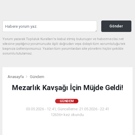
Gönder
Yorum yazarak Topluluk Kuralları’nı kabul etmiş bulunuyor ve habermeclisi.net
sitesine yaptığınız yorumunuzla ilgili doğrudan veya dolaylı tüm sorumluluğu tek
başınıza üstleniyorsunuz. Yazılan tüm yorumlardan site yönetimi hiçbir şekilde
sorumlu tutulamaz.
Anasayfa
Gündem
Mezarlık Kavşağı İçin Müjde Geldi!
GÜNDEM
03.05.2026 - 12:41, Güncelleme: 21.05.2026 - 22:41
12636+ kez okundu.