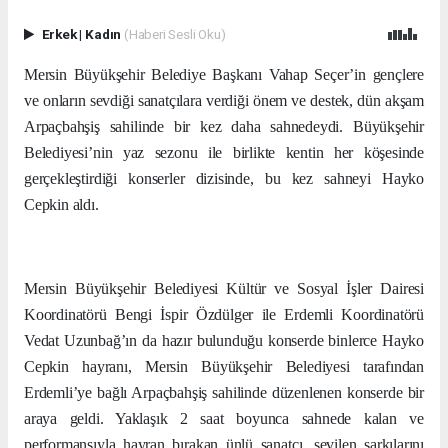
Erkek
|
Kadın
(Haberi Sesli Oku)
Mersin Büyükşehir Belediye Başkanı Vahap Seçer’in gençlere
ve onların sevdiği sanatçılara verdiği önem ve destek, dün akşam
Arpaçbahşiş sahilinde bir kez daha sahnedeydi. Büyükşehir
Belediyesi’nin yaz sezonu ile birlikte kentin her köşesinde
gerçekleştirdiği konserler dizisinde, bu kez sahneyi Hayko
Cepkin aldı.
Mersin Büyükşehir Belediyesi Kültür ve Sosyal İşler Dairesi
Koordinatörü Bengi İspir Özdülger ile Erdemli Koordinatörü
Vedat Uzunbağ’ın da hazır bulunduğu konserde binlerce Hayko
Cepkin hayranı, Mersin Büyükşehir Belediyesi tarafından
Erdemli’ye bağlı Arpaçbahşiş sahilinde düzenlenen konserde bir
araya geldi. Yaklaşık 2 saat boyunca sahnede kalan ve
performansıyla hayran bırakan ünlü sanatçı, sevilen şarkılarını