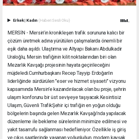
Erkek
|
Kadın
(Haberi Sesli Oku)
MERSİN - Mersin’in kronikleşen trafik sorununa kalıcı bir
çözüm üretmek adına yürütülen çalışmalarda önemli bir
eşik daha aşıldı. Ulaştırma ve Altyapı Bakanı Abdulkadir
Uraloğlu, Mersin trafiğinin kilit noktalarından biri olan
Mezarlık Kavşağı projesinin hayata geçirileceğini
müjdeledi. ​Cumhurbaşkanı Recep Tayyip Erdoğan’ın
liderliğinde sürdürülen "eser ve hizmet siyaseti" vizyonu
kapsamında Mersin’e kazandırılacak olan bu proje, şehrin
ulaşım konforunu bir üst seviyeye taşıyacak. ​Kesintisiz
Ulaşım, Güvenli Trafik ​Şehir içi trafiğin en yoğun olduğu
bölgelerin başında gelen Mezarlık Kavşağı’nda yapılacak
düzenleme ile bekleme sürelerinin minimize edilmesi ve
yakıt tasarrufu sağlanması hedefleniyor. Özellikle iş giriş
ve çıkış saatlerinde yaşanan yoğunluğun, modern kavşak