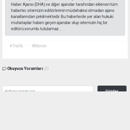
Haber Ajansı (DHA) ve diğer ajanslar tarafından eklenen tüm
haberler, sitemizin editörlerinin müdahalesi olmadan ajans
kanallarından çekilmektedir. Bu haberlerde yer alan hukuki
muhataplar haberi geçen ajanslar olup sitemizin hiç bir
editörü sorumlu tutulamaz...
#Trafik
#Mersin
Okuyucu Yorumları
(0)
Gönder
Yorum yazarak Topluluk Kuralları’nı kabul etmiş bulunuyor ve habermeclisi.net
sitesine yaptığınız yorumunuzla ilgili doğrudan veya dolaylı tüm sorumluluğu tek
başınıza üstleniyorsunuz. Yazılan tüm yorumlardan site yönetimi hiçbir şekilde
sorumlu tutulamaz.