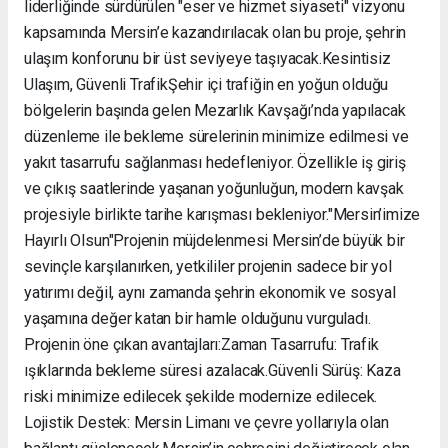
liderliğinde sürdürülen "eser ve hizmet siyaseti" vizyonu
kapsamında Mersin’e kazandırılacak olan bu proje, şehrin
ulaşım konforunu bir üst seviyeye taşıyacak. ​Kesintisiz
Ulaşım, Güvenli Trafik ​Şehir içi trafiğin en yoğun olduğu
bölgelerin başında gelen Mezarlık Kavşağı’nda yapılacak
düzenleme ile bekleme sürelerinin minimize edilmesi ve
yakıt tasarrufu sağlanması hedefleniyor. Özellikle iş giriş
ve çıkış saatlerinde yaşanan yoğunluğun, modern kavşak
projesiyle birlikte tarihe karışması bekleniyor. ​"Mersin’imize
Hayırlı Olsun" ​Projenin müjdelenmesi Mersin’de büyük bir
sevinçle karşılanırken, yetkililer projenin sadece bir yol
yatırımı değil, aynı zamanda şehrin ekonomik ve sosyal
yaşamına değer katan bir hamle olduğunu vurguladı. ​
Projenin öne çıkan avantajları: ​Zaman Tasarrufu: Trafik
ışıklarında bekleme süresi azalacak. ​Güvenli Sürüş: Kaza
riski minimize edilecek şekilde modernize edilecek. ​
Lojistik Destek: Mersin Limanı ve çevre yollarıyla olan