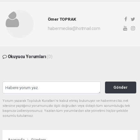
Ömer TOPRAK
habermeclisi@hotmail.com
Okuyucu Yorumları
(0)
Gönder
Yorum yazarak Topluluk Kuralları’nı kabul etmiş bulunuyor ve habermeclisi.net
sitesine yaptığınız yorumunuzla ilgili doğrudan veya dolaylı tüm sorumluluğu tek
başınıza üstleniyorsunuz. Yazılan tüm yorumlardan site yönetimi hiçbir şekilde
sorumlu tutulamaz.
Anasayfa
Gündem