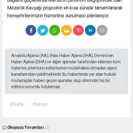
bağlantı güçlenecek. ​Mersin’in çehresini değiştirecek olan
Mezarlık Kavşağı projesinin en kısa sürede tamamlanarak
hemşehrilerimizin hizmetine sunulması planlanıyor.
Anadolu Ajansı (AA), İhlas Haber Ajansı (İHA), Demirören
Haber Ajansı (DHA) ve diğer ajanslar tarafından eklenen tüm
haberler, sitemizin editörlerinin müdahalesi olmadan ajans
kanallarından çekilmektedir. Bu haberlerde yer alan hukuki
muhataplar haberi geçen ajanslar olup sitemizin hiç bir
editörü sorumlu tutulamaz...
#Trafik
#Mersin
Okuyucu Yorumları
(0)