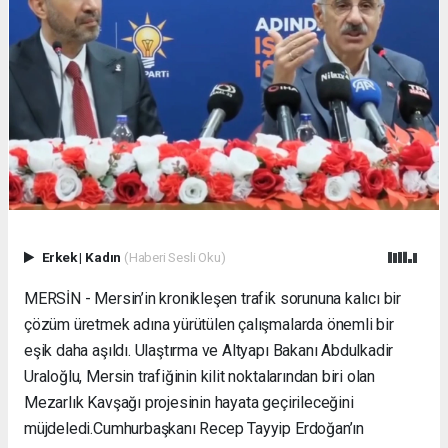
Erkek
|
Kadın
(Haberi Sesli Oku)
MERSİN - Mersin’in kronikleşen trafik sorununa kalıcı bir
çözüm üretmek adına yürütülen çalışmalarda önemli bir
eşik daha aşıldı. Ulaştırma ve Altyapı Bakanı Abdulkadir
Uraloğlu, Mersin trafiğinin kilit noktalarından biri olan
Mezarlık Kavşağı projesinin hayata geçirileceğini
müjdeledi. ​Cumhurbaşkanı Recep Tayyip Erdoğan’ın