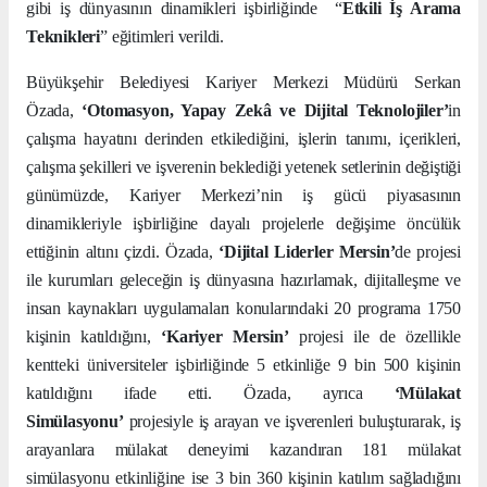
gibi iş dünyasının dinamikleri işbirliğinde
“
Etkili İş Arama
Teknikleri
” eğitimleri verildi.
Büyükşehir Belediyesi Kariyer Merkezi Müdürü Serkan
Özada,
‘Otomasyon, Yapay Zekâ ve Dijital Teknolojiler’
in
çalışma hayatını derinden etkilediğini, işlerin tanımı, içerikleri,
çalışma şekilleri ve işverenin beklediği yetenek setlerinin değiştiği
günümüzde, Kariyer Merkezi’nin iş gücü piyasasının
dinamikleriyle işbirliğine dayalı projelerle değişime öncülük
ettiğinin altını çizdi. Özada,
‘Dijital Liderler Mersin’
de projesi
ile kurumları geleceğin iş dünyasına hazırlamak, dijitalleşme ve
insan kaynakları uygulamaları konularındaki 20 programa 1750
kişinin katıldığını,
‘Kariyer Mersin’
projesi ile de özellikle
kentteki üniversiteler işbirliğinde 5 etkinliğe 9 bin 500 kişinin
katıldığını ifade etti. Özada, ayrıca
‘Mülakat
Simülasyonu’
projesiyle iş arayan ve işverenleri buluşturarak, iş
arayanlara mülakat deneyimi kazandıran 181 mülakat
simülasyonu etkinliğine ise 3 bin 360 kişinin katılım sağladığını