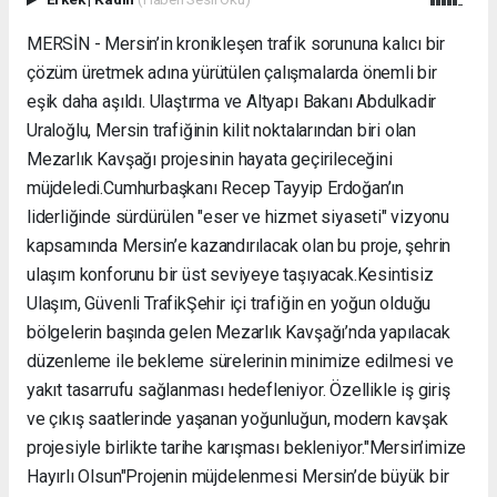
MERSİN - Mersin’in kronikleşen trafik sorununa kalıcı bir
çözüm üretmek adına yürütülen çalışmalarda önemli bir
eşik daha aşıldı. Ulaştırma ve Altyapı Bakanı Abdulkadir
Uraloğlu, Mersin trafiğinin kilit noktalarından biri olan
Mezarlık Kavşağı projesinin hayata geçirileceğini
müjdeledi. ​Cumhurbaşkanı Recep Tayyip Erdoğan’ın
liderliğinde sürdürülen "eser ve hizmet siyaseti" vizyonu
kapsamında Mersin’e kazandırılacak olan bu proje, şehrin
ulaşım konforunu bir üst seviyeye taşıyacak. ​Kesintisiz
Ulaşım, Güvenli Trafik ​Şehir içi trafiğin en yoğun olduğu
bölgelerin başında gelen Mezarlık Kavşağı’nda yapılacak
düzenleme ile bekleme sürelerinin minimize edilmesi ve
yakıt tasarrufu sağlanması hedefleniyor. Özellikle iş giriş
ve çıkış saatlerinde yaşanan yoğunluğun, modern kavşak
projesiyle birlikte tarihe karışması bekleniyor. ​"Mersin’imize
Hayırlı Olsun" ​Projenin müjdelenmesi Mersin’de büyük bir