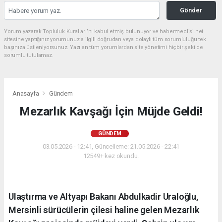
Gönder
Yorum yazarak Topluluk Kuralları’nı kabul etmiş bulunuyor ve habermeclisi.net
sitesine yaptığınız yorumunuzla ilgili doğrudan veya dolaylı tüm sorumluluğu tek
başınıza üstleniyorsunuz. Yazılan tüm yorumlardan site yönetimi hiçbir şekilde
sorumlu tutulamaz.
Anasayfa
Gündem
Mezarlık Kavşağı İçin Müjde Geldi!
GÜNDEM
03.05.2026 - 12:41, Güncelleme: 21.05.2026 - 22:41
12549+ kez okundu.
Ulaştırma ve Altyapı Bakanı Abdulkadir Uraloğlu,
Mersinli sürücülerin çilesi haline gelen Mezarlık