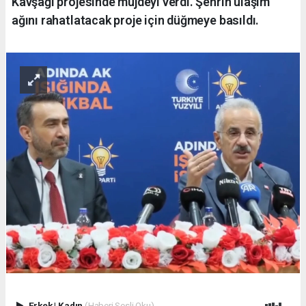
Kavşağı projesinde müjdeyi verdi. Şehrin ulaşım
ağını rahatlatacak proje için düğmeye basıldı.
Erkek
|
Kadın
(Haberi Sesli Oku)