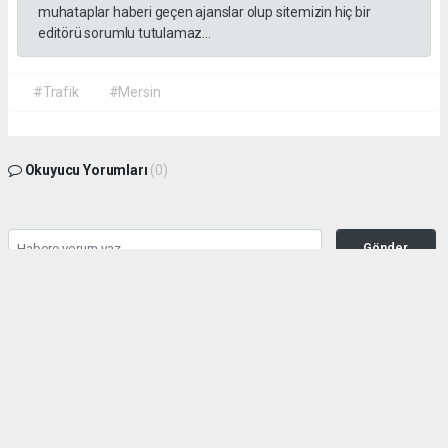
muhataplar haberi geçen ajanslar olup sitemizin hiç bir
editörü sorumlu tutulamaz...
#Trafik
#Mersin
Okuyucu Yorumları
(0)
Gönder
Yorum yazarak Topluluk Kuralları’nı kabul etmiş bulunuyor ve habermeclisi.net
sitesine yaptığınız yorumunuzla ilgili doğrudan veya dolaylı tüm sorumluluğu tek
başınıza üstleniyorsunuz. Yazılan tüm yorumlardan site yönetimi hiçbir şekilde
sorumlu tutulamaz.