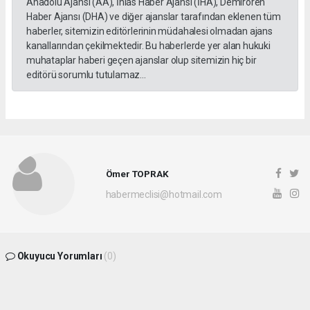
Anadolu Ajansı (AA), İhlas Haber Ajansı (İHA), Demirören
Haber Ajansı (DHA) ve diğer ajanslar tarafından eklenen tüm
haberler, sitemizin editörlerinin müdahalesi olmadan ajans
kanallarından çekilmektedir. Bu haberlerde yer alan hukuki
muhataplar haberi geçen ajanslar olup sitemizin hiç bir
editörü sorumlu tutulamaz...
Ömer TOPRAK
habermeclisi@hotmail.com
Okuyucu Yorumları
(0)