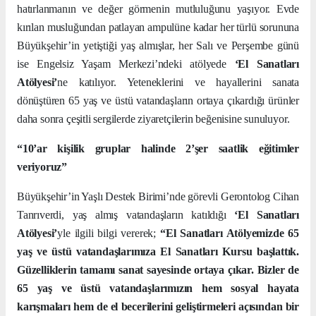
hatırlanmanın ve değer görmenin mutluluğunu yaşıyor. Evde
kırılan musluğundan patlayan ampulüne kadar her türlü sorununa
Büyükşehir’in yetiştiği yaş almışlar, her Salı ve Perşembe günü
ise Engelsiz Yaşam Merkezi’ndeki atölyede
‘El Sanatları
Atölyesi’
ne katılıyor. Yeteneklerini ve hayallerini sanata
dönüştüren 65 yaş ve üstü vatandaşların ortaya çıkardığı ürünler
daha sonra çeşitli sergilerde ziyaretçilerin beğenisine sunuluyor.
“10’ar kişilik gruplar halinde 2’şer saatlik eğitimler
veriyoruz”
Büyükşehir’in Yaşlı Destek Birimi’nde görevli Gerontolog Cihan
Tanrıverdi, yaş almış vatandaşların katıldığı
‘El Sanatları
Atölyesi’
yle ilgili bilgi vererek;
“El Sanatları Atölyemizde 65
yaş ve üstü vatandaşlarımıza El Sanatları Kursu başlattık.
Güzelliklerin tamamı sanat sayesinde ortaya çıkar. Bizler de
65 yaş ve üstü vatandaşlarımızın hem sosyal hayata
karışmaları hem de el becerilerini geliştirmeleri açısından bir