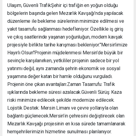
Ulaşım, Güvenli Trafik ​Şehir içi trafiğin en yoğun olduğu
bölgelerin başında gelen Mezarlık Kavşağı’nda yapılacak
düzenleme ile bekleme sürelerinin minimize edilmesi ve
yakıt tasarrufu sağlanması hedefleniyor. Özellikle iş giriş
ve çıkış saatlerinde yaşanan yoğunluğun, modern kavşak
projesiyle birlikte tarihe karışması bekleniyor. ​"Mersin’imize
Hayırlı Olsun" ​Projenin müjdelenmesi Mersin’de büyük bir
sevinçle karşılanırken, yetkililer projenin sadece bir yol
yatırımı değil, aynı zamanda şehrin ekonomik ve sosyal
yaşamına değer katan bir hamle olduğunu vurguladı. ​
Projenin öne çıkan avantajları: ​Zaman Tasarrufu: Trafik
ışıklarında bekleme süresi azalacak. ​Güvenli Sürüş: Kaza
riski minimize edilecek şekilde modernize edilecek. ​
Lojistik Destek: Mersin Limanı ve çevre yollarıyla olan
bağlantı güçlenecek. ​Mersin’in çehresini değiştirecek olan
Mezarlık Kavşağı projesinin en kısa sürede tamamlanarak
hemşehrilerimizin hizmetine sunulması planlanıyor.