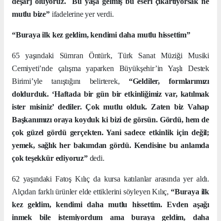
deşarj oluyoruz.
Bu yaşa gelmiş bu eseri çıkartıyorsak ne
mutlu bize”
ifadelerine yer verdi.
“Buraya ilk kez geldim, kendimi daha mutlu hissettim”
65 yaşındaki Sümran Öntürk, Türk Sanat Müziği Musiki
Cemiyeti’nde çalışma yaparken Büyükşehir’in Yaşlı Destek
Birimi’yle tanıştığını belirterek,
“Geldiler, formlarımızı
doldurduk. ‘Haftada bir gün bir etkinliğimiz var, katılmak
ister misiniz’ dediler. Çok mutlu olduk. Zaten biz Vahap
Başkanımızı oraya koyduk ki bizi de görsün. Gördü, hem de
çok güzel gördü gerçekten. Yani sadece etkinlik için değil;
yemek, sağlık her bakımdan gördü. Kendisine bu anlamda
çok teşekkür ediyoruz”
dedi.
62 yaşındaki Fatoş Kılıç da kursa katılanlar arasında yer aldı.
Alçıdan farklı ürünler elde ettiklerini söyleyen Kılıç,
“Buraya ilk
kez geldim, kendimi daha mutlu hissettim. Evden aşağı
inmek bile istemiyordum ama buraya geldim, daha