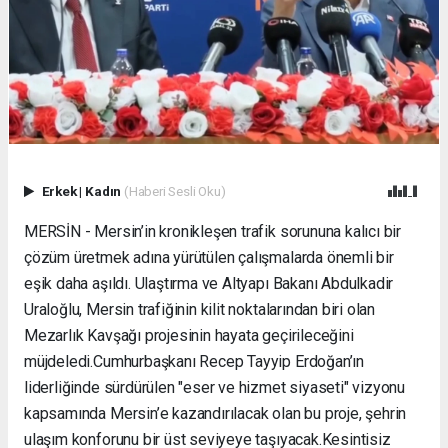
Erkek
|
Kadın
(Haberi Sesli Oku)
MERSİN - Mersin’in kronikleşen trafik sorununa kalıcı bir
çözüm üretmek adına yürütülen çalışmalarda önemli bir
eşik daha aşıldı. Ulaştırma ve Altyapı Bakanı Abdulkadir
Uraloğlu, Mersin trafiğinin kilit noktalarından biri olan
Mezarlık Kavşağı projesinin hayata geçirileceğini
müjdeledi. ​Cumhurbaşkanı Recep Tayyip Erdoğan’ın
liderliğinde sürdürülen "eser ve hizmet siyaseti" vizyonu
kapsamında Mersin’e kazandırılacak olan bu proje, şehrin
ulaşım konforunu bir üst seviyeye taşıyacak. ​Kesintisiz