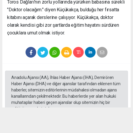
Toros Dağları'nın zorlu yollarında yürürken babasına sürekli
"Doktor olacağım." diyen Küçükakça, bulduğu her fırsatta
kitabını açarak derslerine çalışıyor. Küçükakça, doktor
olarak kendisi gibi zor şartlarda eğitim hayatını sürdüren
çocuklara umut olmak istiyor.
Anadolu Ajansı (AA), İhlas Haber Ajansı (İHA), Demirören
Haber Ajansı (DHA) ve diğer ajanslar tarafından eklenen tüm
haberler, sitemizin editörlerinin müdahalesi olmadan ajans
kanallarından çekilmektedir. Bu haberlerde yer alan hukuki
muhataplar haberi geçen ajanslar olup sitemizin hiç bir
editörü sorumlu tutulamaz...
#toroslar
#yörük kızı