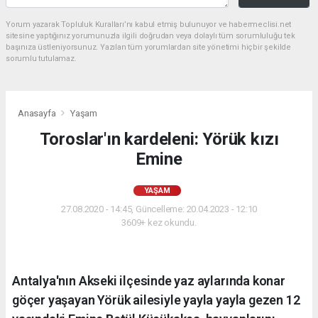
Yorum yazarak Topluluk Kuralları’nı kabul etmiş bulunuyor ve habermeclisi.net
sitesine yaptığınız yorumunuzla ilgili doğrudan veya dolaylı tüm sorumluluğu tek
başınıza üstleniyorsunuz. Yazılan tüm yorumlardan site yönetimi hiçbir şekilde
sorumlu tutulamaz.
Anasayfa
Yaşam
Toroslar'ın kardeleni: Yörük kızı
Emine
YAŞAM
27.08.2020 - 14:45, Güncelleme: 20.04.2023 - 12:10
3609+ kez okundu.
Antalya'nın Akseki ilçesinde yaz aylarında konar
göçer yaşayan Yörük ailesiyle yayla yayla gezen 12