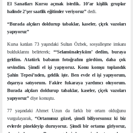
El Sanatları Kursu açmak istedik. 10’ar kişilik gruplar
halinde 2’şer saatlik eğitimler veriyoruz”
dedi.
“Burada alçıları doldurup tabaklar, kaseler, çiçek vazoları
yapıyoruz”
Kursa katılan 73 yaşındaki Sultan Özbek, sosyalleşme imkanı
bulduklarını belirterek;
“‘Selamünaleyküm’ dedim, buraya
geldim. Atatürk babanın fotoğrafını gördüm, daha çok
sevindim. Şimdi el işi yapıyoruz. Konu komşu toplandık
Şahin Tepesi’nden, geldik işte. Ben evde el işi yapıyorum,
dışarıya satıyorum. Fakire fukaraya yardımcı oluyorum.
Burada alçıları doldurup tabaklar, kaseler, çiçek vazoları
yapıyoruz”
diye konuştu.
77 yaşındaki Ahmet Uzun da farklı bir ortam olduğunu
vurgulayarak,
“Ortamımız güzel, şimdi biliyorsunuz ki biz
evlerde pinekleyip duruyoruz. Şimdi bir ortama giriyoruz,