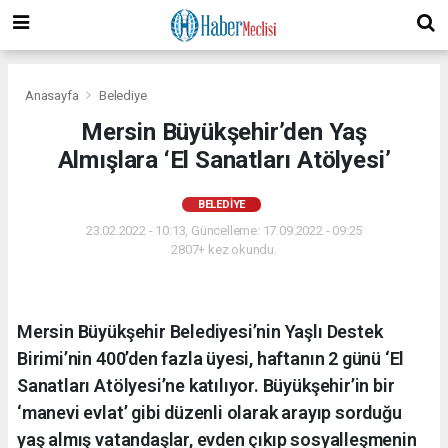
Anasayfa
Belediye
Mersin Büyükşehir’den Yaş
Almışlara ‘El Sanatları Atölyesi’
BELEDIYE
23.02.2022 - 10:13, Güncelleme: 17.09.2022 - 09:25
2807+ kez okundu.
Mersin Büyükşehir Belediyesi’nin Yaşlı Destek
Birimi’nin 400’den fazla üyesi, haftanın 2 günü ‘El
Sanatları Atölyesi’ne katılıyor. Büyükşehir’in bir
‘manevi evlat’ gibi düzenli olarak arayıp sorduğu
yaş almış vatandaşlar, evden çıkıp sosyalleşmenin