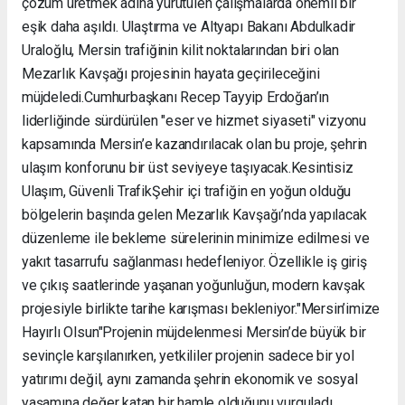
çözüm üretmek adına yürütülen çalışmalarda önemli bir
eşik daha aşıldı. Ulaştırma ve Altyapı Bakanı Abdulkadir
Uraloğlu, Mersin trafiğinin kilit noktalarından biri olan
Mezarlık Kavşağı projesinin hayata geçirileceğini
müjdeledi. ​Cumhurbaşkanı Recep Tayyip Erdoğan’ın
liderliğinde sürdürülen "eser ve hizmet siyaseti" vizyonu
kapsamında Mersin’e kazandırılacak olan bu proje, şehrin
ulaşım konforunu bir üst seviyeye taşıyacak. ​Kesintisiz
Ulaşım, Güvenli Trafik ​Şehir içi trafiğin en yoğun olduğu
bölgelerin başında gelen Mezarlık Kavşağı’nda yapılacak
düzenleme ile bekleme sürelerinin minimize edilmesi ve
yakıt tasarrufu sağlanması hedefleniyor. Özellikle iş giriş
ve çıkış saatlerinde yaşanan yoğunluğun, modern kavşak
projesiyle birlikte tarihe karışması bekleniyor. ​"Mersin’imize
Hayırlı Olsun" ​Projenin müjdelenmesi Mersin’de büyük bir
sevinçle karşılanırken, yetkililer projenin sadece bir yol
yatırımı değil, aynı zamanda şehrin ekonomik ve sosyal
yaşamına değer katan bir hamle olduğunu vurguladı. ​