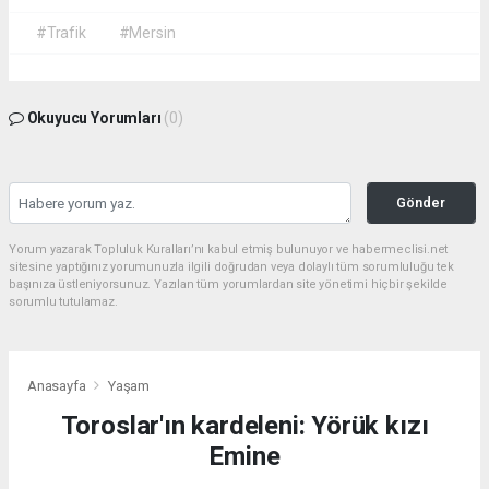
#Trafik
#Mersin
Okuyucu Yorumları
(0)
Gönder
Yorum yazarak Topluluk Kuralları’nı kabul etmiş bulunuyor ve habermeclisi.net
sitesine yaptığınız yorumunuzla ilgili doğrudan veya dolaylı tüm sorumluluğu tek
başınıza üstleniyorsunuz. Yazılan tüm yorumlardan site yönetimi hiçbir şekilde
sorumlu tutulamaz.
Anasayfa
Yaşam
Toroslar'ın kardeleni: Yörük kızı
Emine