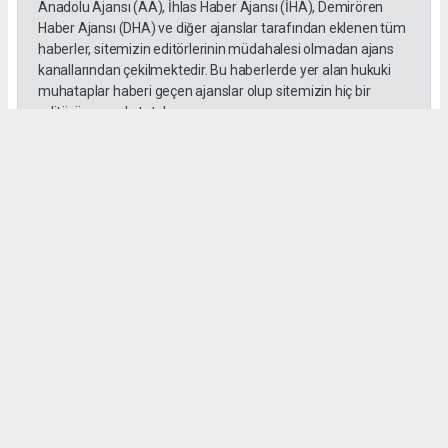
Anadolu Ajansı (AA), İhlas Haber Ajansı (İHA), Demirören
Haber Ajansı (DHA) ve diğer ajanslar tarafından eklenen tüm
haberler, sitemizin editörlerinin müdahalesi olmadan ajans
kanallarından çekilmektedir. Bu haberlerde yer alan hukuki
muhataplar haberi geçen ajanslar olup sitemizin hiç bir
editörü sorumlu tutulamaz...
#toroslar
#yörük kızı
Okuyucu Yorumları
(0)
Gönder
Yorum yazarak Topluluk Kuralları’nı kabul etmiş bulunuyor ve habermeclisi.net
sitesine yaptığınız yorumunuzla ilgili doğrudan veya dolaylı tüm sorumluluğu tek
başınıza üstleniyorsunuz. Yazılan tüm yorumlardan site yönetimi hiçbir şekilde
sorumlu tutulamaz.