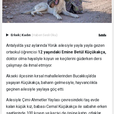
Erkek
|
Kadın
(Haberi Sesli Oku)
Antalya'da yaz aylarında Yörük ailesiyle yayla yayla gezen
ortaokul öğrencisi
12 yaşındaki Emine Betül Küçükakça,
doktor olma hayaliyle koyun ve keçilerini güderken ders
çalışmayı da ihmal etmiyor.
Akseki ilçesinin kırsal mahallelerinden Bucakkışla'da
yaşayan Küçükakça, baharın gelmesiyle, hayvancılıkla
geçinen ailesiyle yaylaya göç etti.
Ailesiyle Çimi-Ahmetler Yaylası çevresindeki taş evde
kalan küçük kız, babası Cemal Küçükakça ile sabahın erken
saatlerinde 100 koyun ve keçiyi de önüne katıp, otlaklar