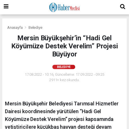
Anasayfa
Belediye
Mersin Büyükşehir’in “Hadi Gel
Köyümüze Destek Verelim” Projesi
Büyüyor
BELEDIYE
17.08.2022 - 10:16, Güncelleme: 17.09.2022 - 09:25
2911+ kez okundu.
Mersin Büyükşehir Belediyesi Tarımsal Hizmetler
Dairesi koordinesinde yürütülen “Hadi Gel
Köyümüze Destek Verelim” projesi kapsamında
yetiştiricilere küçükbaş hayvan desteği devam