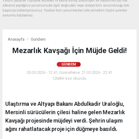
Yorum yazarak Topluluk Kuralları’nı kabul etmiş bulunuyor ve habermeclisi.net
sitesine yaptığınız yorumunuzla ilgili doğrudan veya dolaylı tüm sorumluluğu tek
başınıza üstleniyorsunuz. Yazılan tüm yorumlardan site yönetimi hiçbir şekilde
sorumlu tutulamaz.
Anasayfa
Gündem
Mezarlık Kavşağı İçin Müjde Geldi!
GÜNDEM
03.05.2026 - 12:41, Güncelleme: 21.05.2026 - 22:41
12680+ kez okundu.
Ulaştırma ve Altyapı Bakanı Abdulkadir Uraloğlu,
Mersinli sürücülerin çilesi haline gelen Mezarlık
Kavşağı projesinde müjdeyi verdi. Şehrin ulaşım
ağını rahatlatacak proje için düğmeye basıldı.