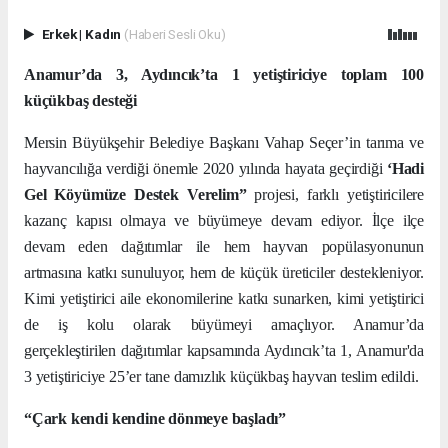
Erkek
|
Kadın
(Haberi Sesli Oku)
Anamur’da 3, Aydıncık’ta 1 yetiştiriciye toplam 100
küçükbaş desteği
Mersin Büyükşehir Belediye Başkanı Vahap Seçer’in tarıma ve
hayvancılığa verdiği önemle 2020 yılında hayata geçirdiği
‘Hadi
Gel Köyümüze Destek Verelim”
projesi, farklı yetiştiricilere
kazanç kapısı olmaya ve büyümeye devam ediyor. İlçe ilçe
devam eden dağıtımlar ile hem hayvan popülasyonunun
artmasına katkı sunuluyor, hem de küçük üreticiler destekleniyor.
Kimi yetiştirici aile ekonomilerine katkı sunarken, kimi yetiştirici
de iş kolu olarak büyümeyi amaçlıyor. Anamur’da
gerçekleştirilen dağıtımlar kapsamında Aydıncık’ta 1, Anamur'da
3 yetiştiriciye
25’er tane damızlık küçükbaş hayvan teslim edildi.
“Çark kendi kendine dönmeye başladı”