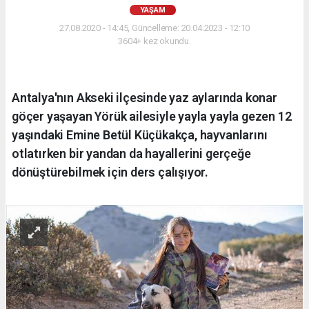
YAŞAM
27.08.2020 - 14:45, Güncelleme: 20.04.2023 - 12:10
3604+ kez okundu.
Antalya'nın Akseki ilçesinde yaz aylarında konar
göçer yaşayan Yörük ailesiyle yayla yayla gezen 12
yaşındaki Emine Betül Küçükakça, hayvanlarını
otlatırken bir yandan da hayallerini gerçeğe
dönüştürebilmek için ders çalışıyor.