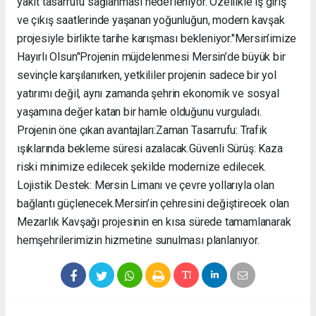
yakıt tasarrufu sağlanması hedefleniyor. Özellikle iş giriş
ve çıkış saatlerinde yaşanan yoğunluğun, modern kavşak
projesiyle birlikte tarihe karışması bekleniyor. ​"Mersin’imize
Hayırlı Olsun" ​Projenin müjdelenmesi Mersin’de büyük bir
sevinçle karşılanırken, yetkililer projenin sadece bir yol
yatırımı değil, aynı zamanda şehrin ekonomik ve sosyal
yaşamına değer katan bir hamle olduğunu vurguladı. ​
Projenin öne çıkan avantajları: ​Zaman Tasarrufu: Trafik
ışıklarında bekleme süresi azalacak. ​Güvenli Sürüş: Kaza
riski minimize edilecek şekilde modernize edilecek. ​
Lojistik Destek: Mersin Limanı ve çevre yollarıyla olan
bağlantı güçlenecek. ​Mersin’in çehresini değiştirecek olan
Mezarlık Kavşağı projesinin en kısa sürede tamamlanarak
hemşehrilerimizin hizmetine sunulması planlanıyor.