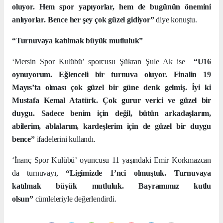
oluyor. Hem spor yapıyorlar, hem de bugünün önemini
anlıyorlar. Bence her şey çok güzel gidiyor”
diye konuştu.
“Turnuvaya katılmak büyük mutluluk”
‘Mersin Spor Kulübü’ sporcusu Şükran Şule Ak ise
“U16
oynuyorum. Eğlenceli bir turnuva oluyor. Finalin 19
Mayıs’ta olması çok güzel bir güne denk gelmiş. İyi ki
Mustafa Kemal Atatürk. Çok gurur verici ve güzel bir
duygu. Sadece benim için değil, bütün arkadaşlarım,
abilerim, ablalarım, kardeşlerim için de güzel bir duygu
bence”
ifadelerini kullandı.
‘İnanç Spor Kulübü’ oyuncusu 11 yaşındaki Emir Korkmazcan
da turnuvayı,
“Ligimizde 1’nci olmuştuk. Turnuvaya
katılmak büyük mutluluk. Bayramımız kutlu
olsun”
cümleleriyle değerlendirdi.