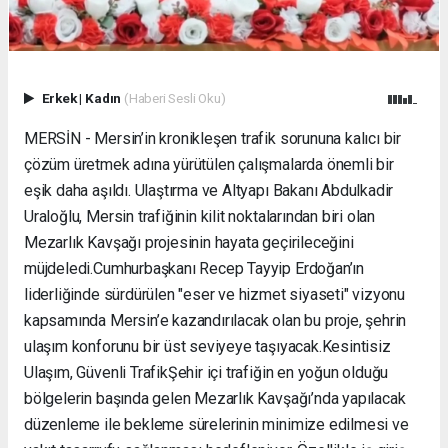
Erkek
|
Kadın
(Haberi Sesli Oku)
MERSİN - Mersin’in kronikleşen trafik sorununa kalıcı bir
çözüm üretmek adına yürütülen çalışmalarda önemli bir
eşik daha aşıldı. Ulaştırma ve Altyapı Bakanı Abdulkadir
Uraloğlu, Mersin trafiğinin kilit noktalarından biri olan
Mezarlık Kavşağı projesinin hayata geçirileceğini
müjdeledi. ​Cumhurbaşkanı Recep Tayyip Erdoğan’ın
liderliğinde sürdürülen "eser ve hizmet siyaseti" vizyonu
kapsamında Mersin’e kazandırılacak olan bu proje, şehrin
ulaşım konforunu bir üst seviyeye taşıyacak. ​Kesintisiz
Ulaşım, Güvenli Trafik ​Şehir içi trafiğin en yoğun olduğu
bölgelerin başında gelen Mezarlık Kavşağı’nda yapılacak
düzenleme ile bekleme sürelerinin minimize edilmesi ve