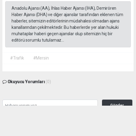
Anadolu Ajansı (AA), İhlas Haber Ajansı (İHA), Demirören
Haber Ajansı (DHA) ve diğer ajanslar tarafından eklenen tüm
haberler, sitemizin editörlerinin müdahalesi olmadan ajans
kanallarından çekilmektedir. Bu haberlerde yer alan hukuki
muhataplar haberi geçen ajanslar olup sitemizin hiç bir
editörü sorumlu tutulamaz...
#Trafik
#Mersin
Okuyucu Yorumları
(0)
Gönder
Yorum yazarak Topluluk Kuralları’nı kabul etmiş bulunuyor ve habermeclisi.net
sitesine yaptığınız yorumunuzla ilgili doğrudan veya dolaylı tüm sorumluluğu tek
başınıza üstleniyorsunuz. Yazılan tüm yorumlardan site yönetimi hiçbir şekilde
sorumlu tutulamaz.