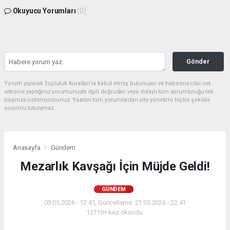
Okuyucu Yorumları
(0)
Gönder
Yorum yazarak Topluluk Kuralları’nı kabul etmiş bulunuyor ve habermeclisi.net
sitesine yaptığınız yorumunuzla ilgili doğrudan veya dolaylı tüm sorumluluğu tek
başınıza üstleniyorsunuz. Yazılan tüm yorumlardan site yönetimi hiçbir şekilde
sorumlu tutulamaz.
Anasayfa
Gündem
Mezarlık Kavşağı İçin Müjde Geldi!
GÜNDEM
03.05.2026 - 12:41, Güncelleme: 21.05.2026 - 22:41
12710+ kez okundu.