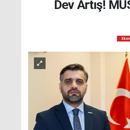
Dev Artış! MÜ
Ekon