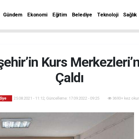
Gündem
Ekonomi
Eğitim
Belediye
Teknoloji
Sağlık
hir’in Kurs Merkezleri’nd
Çaldı
25.08.2021 - 11:12, Güncelleme: 17.09.2022 - 09:25
3693+ kez oku
diye