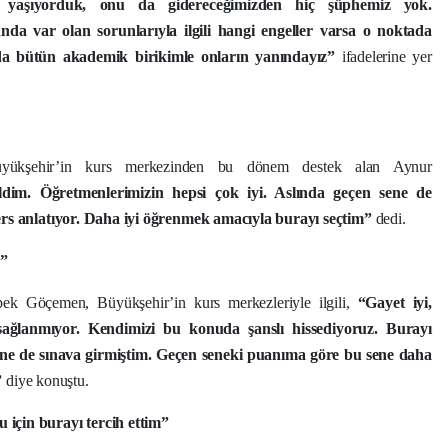
sı yaşıyorduk, onu da gidereceğimizden hiç şüphemiz yok.
u anda var olan sorunlarıyla ilgili hangi engeller varsa o noktada
da bütün akademik birikimle onların yanındayız”
ifadelerine yer
üyükşehir’in kurs merkezinden bu dönem destek alan Aynur
ldim. Öğretmenlerimizin hepsi çok iyi. Aslında geçen sene de
ders anlatıyor. Daha iyi öğrenmek amacıyla burayı seçtim”
dedi.
z”
İpek Göçemen, Büyükşehir’in kurs merkezleriyle ilgili,
“Gayet iyi,
 sağlanmıyor. Kendimizi bu konuda şanslı hissediyoruz. Burayı
sene de sınava girmiştim. Geçen seneki puanıma göre bu sene daha
”
diye konuştu.
 için burayı tercih ettim”