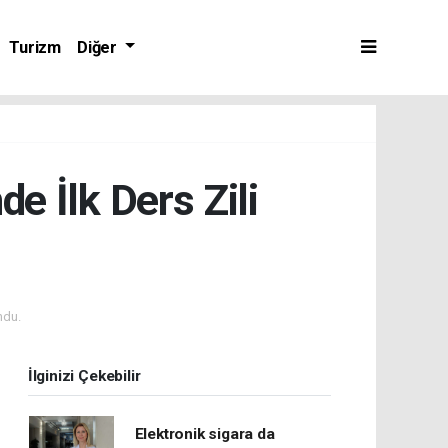
Turizm
Diğer
e İlk Ders Zili
ndu.
İlginizi Çekebilir
Elektronik sigara da