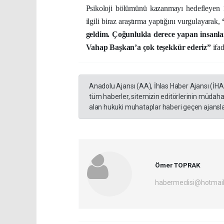
Psikoloji bölümünü kazanmayı hedefleyen 
ilgili biraz araştırma yaptığını vurgulayarak,
geldim. Çoğunlukla derece yapan insanlar 
Vahap Başkan’a çok teşekkür ederiz”
ifad
Anadolu Ajansı (AA), İhlas Haber Ajansı (İH
tüm haberler, sitemizin editörlerinin müdaha
alan hukuki muhataplar haberi geçen ajanslar
Ömer TOPRAK
habermeclisi@hotmai