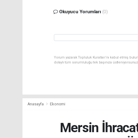
Okuyucu Yorumları
(0)
Yorum yazarak Topluluk Kuralları’nı kabul etmiş bulun
dolaylı tüm sorumluluğu tek başınıza üstleniyorsunuz
Anasayfa
Ekonomi
Mersin İhraca