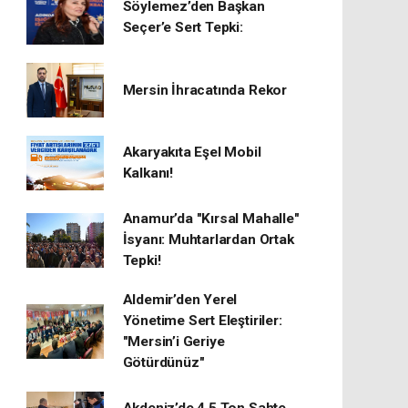
Söylemez’den Başkan
Seçer’e Sert Tepki:
Mersin İhracatında Rekor
​Akaryakıta Eşel Mobil
Kalkanı!
Anamur’da "Kırsal Mahalle"
İsyanı: Muhtarlardan Ortak
Tepki!
Aldemir’den Yerel
Yönetime Sert Eleştiriler:
"Mersin’i Geriye
Götürdünüz"