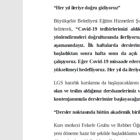
“Her yıl ileriye doğru gidiyoruz”
Büyükşehir Belediyesi Eğitim Hizmetleri Ş
belirterek,
“Covid-19 tedbirlerimizi aldık
yönlendirmeleri doğrultusunda ilerliyoru
aşamasındayız. İlk haftalarda derslerim
başladıktan sonra hafta sonu da açık 
çalışıyoruz. Eğer Covid-19 müsaade ederse 
yükseltmeyi hedefliyoruz. Her yıl da ileri
LGS hazırlık kurslarına da başlayacakların
olan ve teslim aldığımız dershanelerimiz
kontenjanımızla derslerimize başlayacağı
“Dersler noktasında bütün akademik birik
Kurs merkezi Felsefe Grubu ve Rehber Öğr
yeni döneme hazır bir şekilde başladıklarını