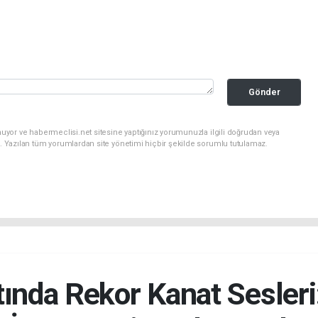
Gönder
uyor ve habermeclisi.net sitesine yaptığınız yorumunuzla ilgili doğrudan veya
. Yazılan tüm yorumlardan site yönetimi hiçbir şekilde sorumlu tutulamaz.
tında Rekor Kanat Sesleri