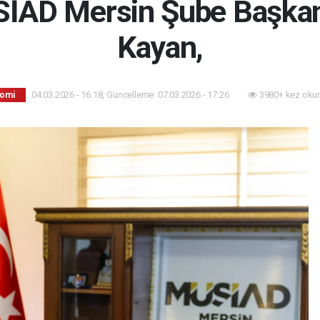
SİAD Mersin Şube Başka
Kayan,
04.03.2026 - 16:18, Güncelleme: 07.03.2026 - 17:26
3980+ kez oku
omi