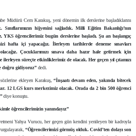
ube Müdürü Cem Karakuş, yeni dönemin ilk derslerine başladıklarını
. Sınıflarımızın hijyenini sağladık. Milli Eğitim Bakanlığı’nın
z. YKS öğrencilerimiz bugün derslerine başladı. Şu an başlangıç
izi hafta içi yapacağız. İlerleyen tarihlerde deneme sınavları
olacağız. Çocuklarımızı sınava daha hazır hale getirmek için
ilerleyen süreçte etkinliklerimiz de olacak. Her geçen yıl çıtamızı
ye doğru gidiyoruz”
dedi.
ı sözlerine ekleyen Karakuş,
“İnşaatı devam eden, yakında bitecek
 var. 12 LGS kurs merkezimiz olacak. Orada da 2 bin 500 öğrenci
z”
diye konuştu.
imle öğrencilerimizin yanındayız”
etmeni Yahya Vurucu, her geçen gün kendini yenileyen bir kadroyla
 vurgulayarak,
“Öğrencilerimizi görmüş olduk. Covid’ten dolayı son